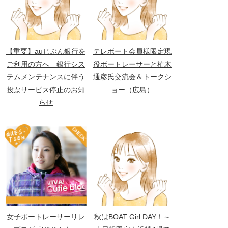
【重要】auじぶん銀行を
テレボート会員様限定現
ご利用の方へ 銀行シス
役ボートレーサーと植木
テムメンテナンスに伴う
通彦氏交流会＆トークシ
投票サービス停止のお知
ョー（広島）
らせ
女子ボートレーサーリレ
秋はBOAT Girl DAY！～