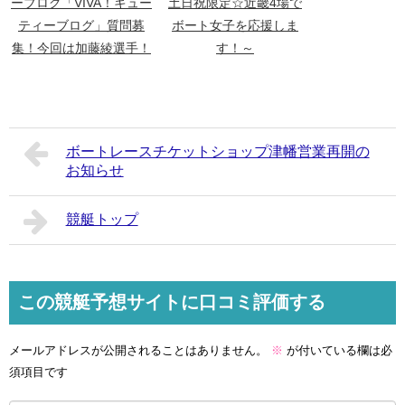
ーブログ「VIVA！キュー
土日祝限定☆近畿4場で
ティーブログ」質問募
ボート女子を応援しま
集！今回は加藤綾選手！
す！～
ボートレースチケットショップ津幡営業再開の
お知らせ
競艇トップ
この競艇予想サイトに口コミ評価する
メールアドレスが公開されることはありません。
※
が付いている欄は必
須項目です