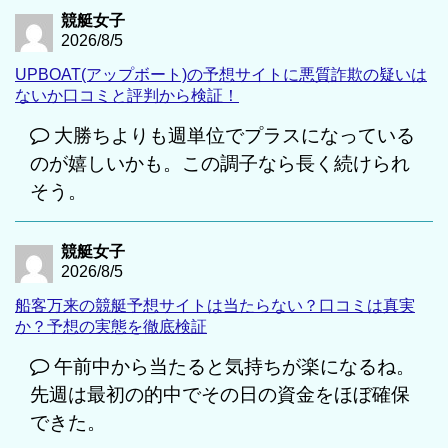
競艇女子
2026/8/5
UPBOAT(アップボート)の予想サイトに悪質詐欺の疑いは
ないか口コミと評判から検証！
大勝ちよりも週単位でプラスになっている
のが嬉しいかも。この調子なら長く続けられ
そう。
競艇女子
2026/8/5
船客万来の競艇予想サイトは当たらない？口コミは真実
か？予想の実態を徹底検証
午前中から当たると気持ちが楽になるね。
先週は最初の的中でその日の資金をほぼ確保
できた。