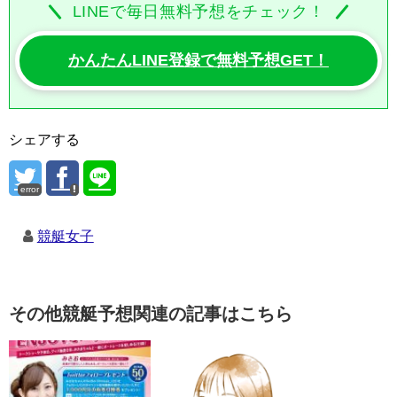
LINEで毎日無料予想をチェック！
かんたんLINE登録で無料予想GET！
シェアする
error
競艇女子
その他競艇予想関連の記事はこちら