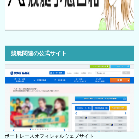
競艇関連の公式サイト
ボートレースオフィシャルウェブサイト