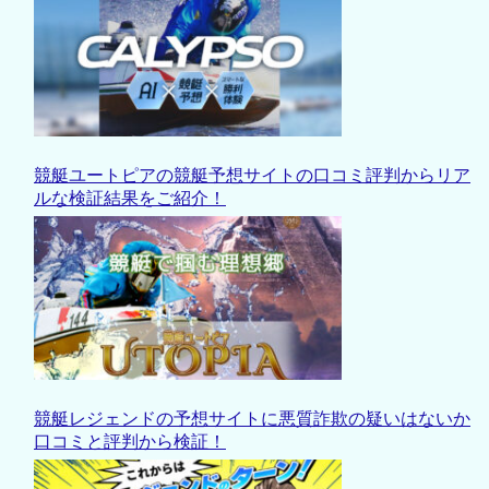
競艇ユートピアの競艇予想サイトの口コミ評判からリア
ルな検証結果をご紹介！
競艇レジェンドの予想サイトに悪質詐欺の疑いはないか
口コミと評判から検証！