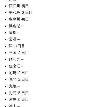
江戸川 初日
平和島 ３日目
多摩川 初日
浜名湖
–
蒲郡
–
常滑
–
津 ３日目
三国 ２日目
びわこ
–
住之江
–
尼崎 ２日目
鳴門 ２日目
丸亀
–
児島 ５日目
宮島 ５日目
徳山
–