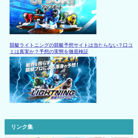
競艇ライトニングの競艇予想サイトは当たらない？口コ
ミは真実か？予想の実態を徹底検証
リンク集