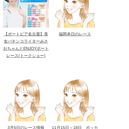
【ボートピア名古屋】美
福岡本日のレース
女パチンコライターみさ
おちゃんとENJOYボート
レース(トークショー)
3月5日のレース情報
11月15日～18日 ポッカ