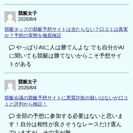
競艇女子
2026/8/4
競艇タッグの競艇予想サイトは当たらない？口コミは真実
か？予想の実態を徹底検証
やっぱりAIに人は勝てんよな でも自分がAI
に聞いても競艇は勝てないからこそ予想サイ
トがある
競艇女子
2026/8/4
競艇会議の競艇予想サイトに悪質詐欺の疑いはないか口コ
ミと評判から検証！
全部の予想に参加する必要はないと思いま
す！自分は相性が良さそうなレースだけ選ん
でいますが、その方が無...