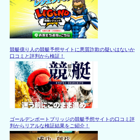
競艇億り人の競艇予想サイトに悪質詐欺の疑いはないか
口コミと評判から検証！
ゴールデンボートブリッジの競艇予想サイトの口コミ評
判からリアルな検証結果をご紹介！