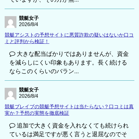
競艇女子
2026/8/4
競艇アシストの予想サイトに悪質詐欺の疑いはないか口コ
ミと評判から検証！
大きな配当ばかりではありませんが、資金
を減らしにくい印象もあります。長く続ける
ならこのくらいのバラン...
競艇女子
2026/8/4
競艇ブレイブの競艇予想サイトは当たらない？口コミは真
実か？予想の実態を徹底検証
追加で大きく資金を入れなくても続けられ
ているは満足ですが悪く言うと退屈なのでそ