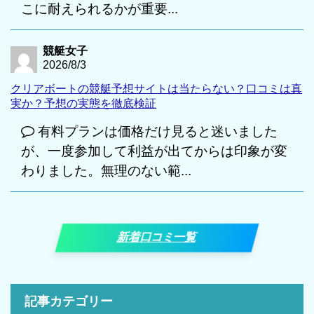
こに耐えられるかが重要...
競艇女子
2026/8/3
クリアボートの競艇予想サイトは当たらない？口コミは真
実か？予想の実態を徹底検証
有料プランは価格だけ見ると迷いました
が、一度参加して利益が出てからは印象が変
わりました。無理のない範...
新着口コミ一覧
記事カテゴリー