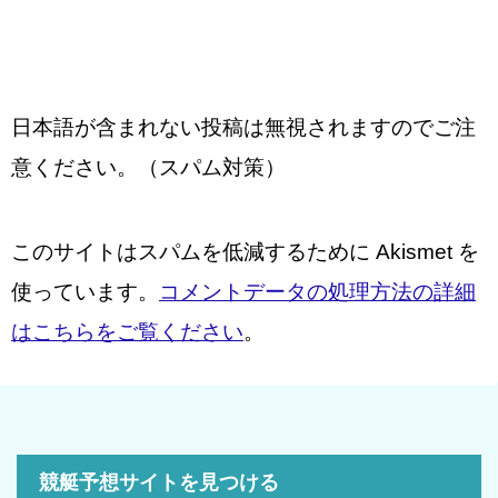
日本語が含まれない投稿は無視されますのでご注
意ください。（スパム対策）
このサイトはスパムを低減するために Akismet を
使っています。
コメントデータの処理方法の詳細
はこちらをご覧ください
。
競艇予想サイトを見つける