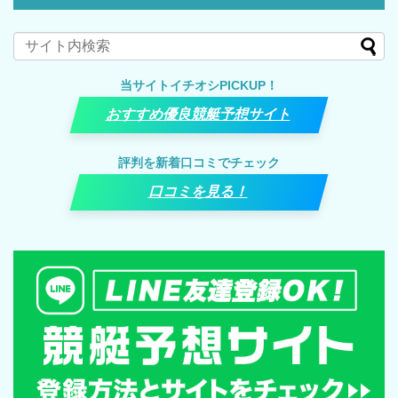
当サイトイチオシPICKUP！
おすすめ優良競艇予想サイト
評判を新着口コミでチェック
口コミを見る！