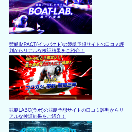
競艇IMPACT(インパクト)の競艇予想サイトの口コミ評
判からリアルな検証結果をご紹介！
競艇LABO(ラボ)の競艇予想サイトの口コミ評判からリ
アルな検証結果をご紹介！