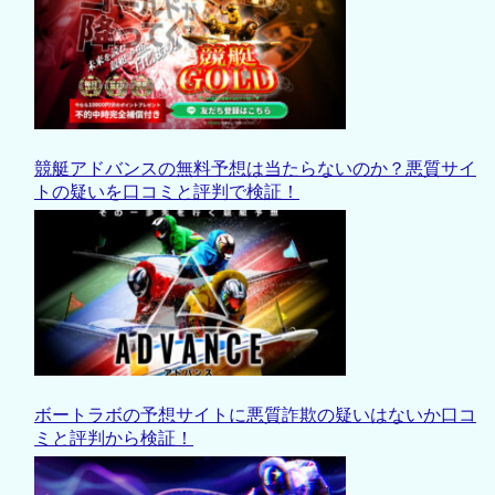
競艇アドバンスの無料予想は当たらないのか？悪質サイ
トの疑いを口コミと評判で検証！
ボートラボの予想サイトに悪質詐欺の疑いはないか口コ
ミと評判から検証！