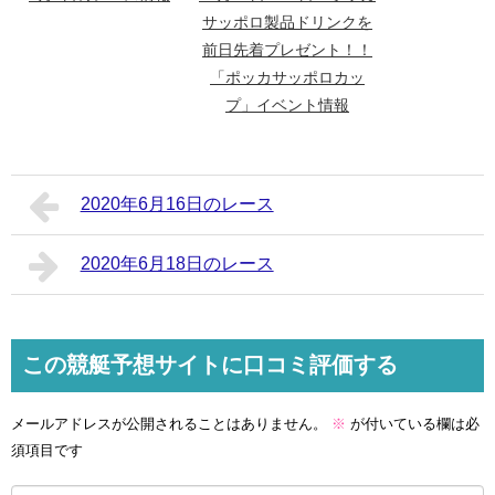
サッポロ製品ドリンクを
前日先着プレゼント！！
「ポッカサッポロカッ
プ」イベント情報
2020年6月16日のレース
2020年6月18日のレース
この競艇予想サイトに口コミ評価する
メールアドレスが公開されることはありません。
※
が付いている欄は必
須項目です