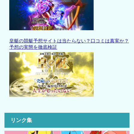
皇艇の競艇予想サイトは当たらない？口コミは真実か？
予想の実態を徹底検証
リンク集