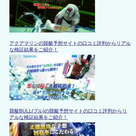
アクアマリンの競艇予想サイトの口コミ評判からリアル
な検証結果をご紹介！
競艇BULL(ブル)の競艇予想サイトの口コミ評判からリ
アルな検証結果をご紹介！