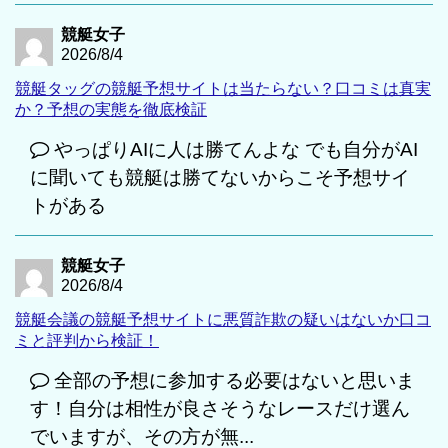
競艇女子
2026/8/4
競艇タッグの競艇予想サイトは当たらない？口コミは真実
か？予想の実態を徹底検証
やっぱりAIに人は勝てんよな でも自分がAI
に聞いても競艇は勝てないからこそ予想サイ
トがある
競艇女子
2026/8/4
競艇会議の競艇予想サイトに悪質詐欺の疑いはないか口コ
ミと評判から検証！
全部の予想に参加する必要はないと思いま
す！自分は相性が良さそうなレースだけ選ん
でいますが、その方が無...