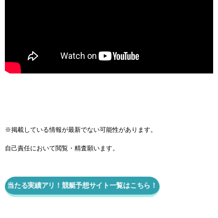
※掲載している情報が最新でない可能性があります。
自己責任において閲覧・精査願います。
当たる実績アリ！競艇予想サイト一覧はこちら！