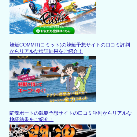
競艇COMMIT(コミット)の競艇予想サイトの口コミ評判
からリアルな検証結果をご紹介！
闘魂ボートの競艇予想サイトの口コミ評判からリアルな
検証結果をご紹介！