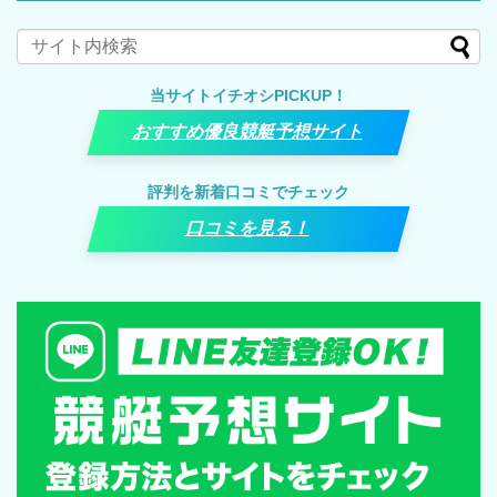
当サイトイチオシPICKUP！
おすすめ優良競艇予想サイト
評判を新着口コミでチェック
口コミを見る！