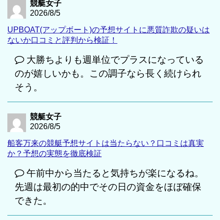
競艇女子
2026/8/5
UPBOAT(アップボート)の予想サイトに悪質詐欺の疑いは
ないか口コミと評判から検証！
大勝ちよりも週単位でプラスになっている
のが嬉しいかも。この調子なら長く続けられ
そう。
競艇女子
2026/8/5
船客万来の競艇予想サイトは当たらない？口コミは真実
か？予想の実態を徹底検証
午前中から当たると気持ちが楽になるね。
先週は最初の的中でその日の資金をほぼ確保
できた。