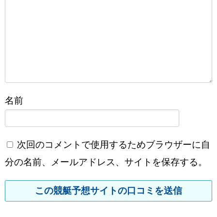
名前
次回のコメントで使用するためブラウザーに自
分の名前、メールアドレス、サイトを保存する。