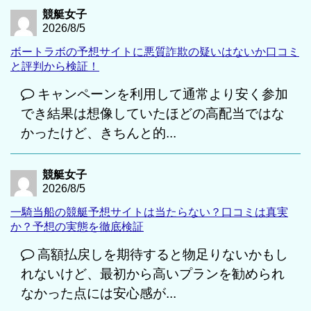
競艇女子
2026/8/5
ボートラボの予想サイトに悪質詐欺の疑いはないか口コミ
と評判から検証！
キャンペーンを利用して通常より安く参加
でき結果は想像していたほどの高配当ではな
かったけど、きちんと的...
競艇女子
2026/8/5
一騎当船の競艇予想サイトは当たらない？口コミは真実
か？予想の実態を徹底検証
高額払戻しを期待すると物足りないかもし
れないけど、最初から高いプランを勧められ
なかった点には安心感が...