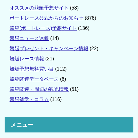
オススメの競艇予想サイト
(58)
ボートレース公式からのお知らせ
(876)
競艇(ボートレース)予想サイト
(136)
競艇ニュース速報
(14)
競艇プレゼント・キャンペーン情報
(22)
競艇レース情報
(21)
競艇予想無料買い目
(112)
競艇関連データベース
(6)
競艇関連・周辺の観光情報
(51)
競艇雑学・コラム
(116)
メニュー