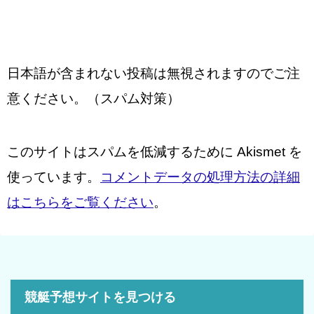
日本語が含まれない投稿は無視されますのでご注
意ください。（スパム対策）
このサイトはスパムを低減するために Akismet を
使っています。
コメントデータの処理方法の詳細
はこちらをご覧ください
。
競艇予想サイトを見つける