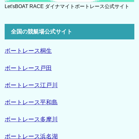
Let'sBOAT RACE ダイナマイトボートレース公式サイト
全国の競艇場公式サイト
ボートレース桐生
ボートレース戸田
ボートレース江戸川
ボートレース平和島
ボートレース多摩川
ボートレース浜名湖