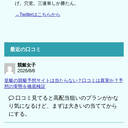
げ。穴党。三連単しか勝たん。
→Twitterはこちらから
最近の口コミ
競艇女子
2026/8/6
皇艇の競艇予想サイトは当たらない？口コミは真実か？予
想の実態を徹底検証
口コミ見てると高配当狙いのプランがかな
り気になるけど、まずは大きいの当ててから
にする。