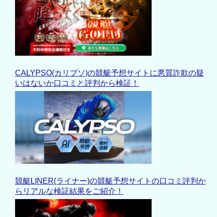
CALYPSO(カリプソ)の競艇予想サイトに悪質詐欺の疑
いはないか口コミと評判から検証！
競艇LINER(ライナー)の競艇予想サイトの口コミ評判か
らリアルな検証結果をご紹介！