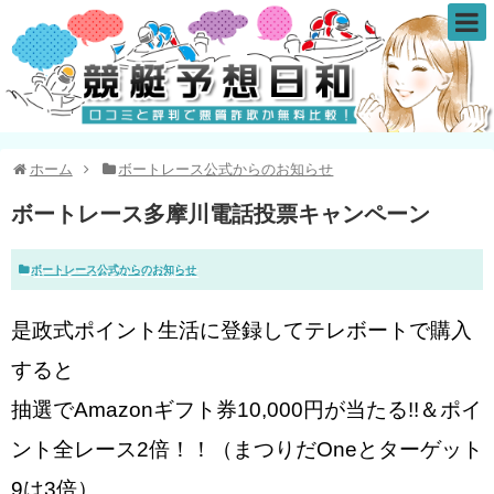
ホーム
ボートレース公式からのお知らせ
ボートレース多摩川電話投票キャンペーン
ボートレース公式からのお知らせ
是政式ポイント生活に登録してテレボートで購入
すると
抽選でAmazonギフト券10,000円が当たる!!＆ポイ
ント全レース2倍！！（まつりだOneとターゲット
9は3倍）