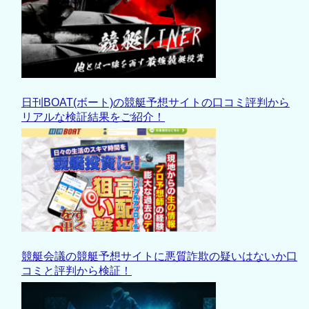
日刊BOAT(ボート)の競艇予想サイトの口コミ評判から
リアルな検証結果をご紹介！
競艇会議の競艇予想サイトに悪質詐欺の疑いはないか口
コミと評判から検証！