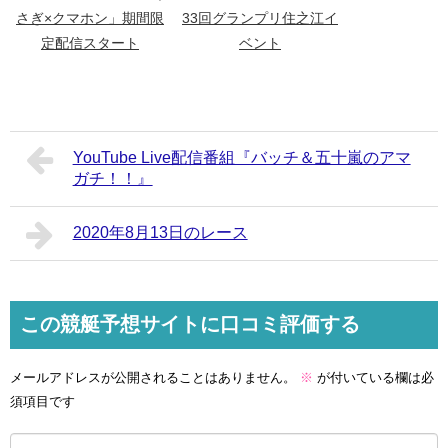
さぎ×クマホン」期間限
33回グランプリ住之江イ
定配信スタート
ベント
YouTube Live配信番組『バッチ＆五十嵐のアマ
ガチ！！』
2020年8月13日のレース
この競艇予想サイトに口コミ評価する
メールアドレスが公開されることはありません。
※
が付いている欄は必
須項目です