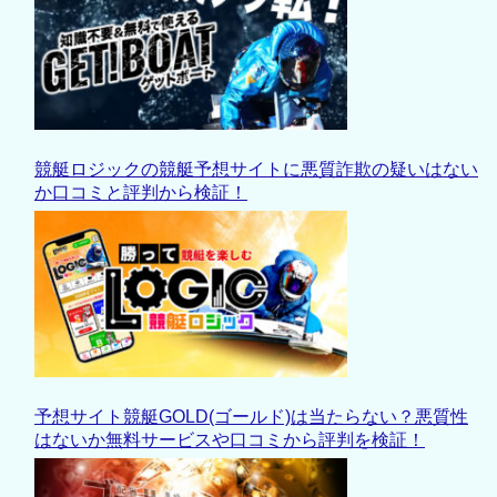
競艇ロジックの競艇予想サイトに悪質詐欺の疑いはない
か口コミと評判から検証！
予想サイト競艇GOLD(ゴールド)は当たらない？悪質性
はないか無料サービスや口コミから評判を検証！