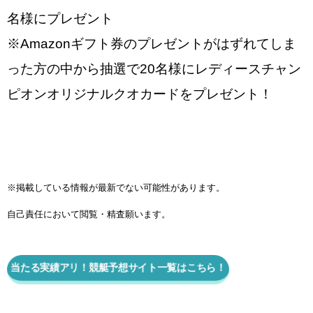
名様にプレゼント
※Amazonギフト券のプレゼントがはずれてしま
った方の中から抽選で20名様にレディースチャン
ピオンオリジナルクオカードをプレゼント！
※掲載している情報が最新でない可能性があります。
自己責任において閲覧・精査願います。
当たる実績アリ！競艇予想サイト一覧はこちら！