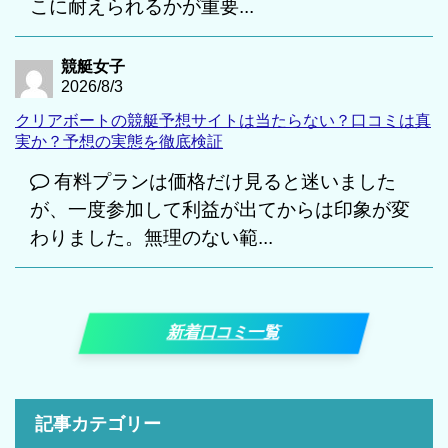
こに耐えられるかが重要...
競艇女子
2026/8/3
クリアボートの競艇予想サイトは当たらない？口コミは真
実か？予想の実態を徹底検証
有料プランは価格だけ見ると迷いました
が、一度参加して利益が出てからは印象が変
わりました。無理のない範...
新着口コミ一覧
記事カテゴリー