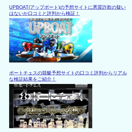
UPBOAT(アップボート)の予想サイトに悪質詐欺の疑い
はないか口コミと評判から検証！
ボートチェスの競艇予想サイトの口コミ評判からリアル
な検証結果をご紹介！