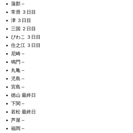
蒲郡
–
常滑 ３日目
津 ３日目
三国 ２日目
びわこ ３日目
住之江 ３日目
尼崎
–
鳴門
–
丸亀
–
児島
–
宮島
–
徳山 最終日
下関
–
若松 最終日
芦屋
–
福岡
–