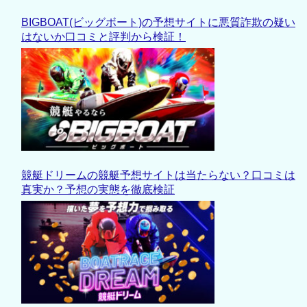
BIGBOAT(ビッグボート)の予想サイトに悪質詐欺の疑い
はないか口コミと評判から検証！
競艇ドリームの競艇予想サイトは当たらない？口コミは
真実か？予想の実態を徹底検証