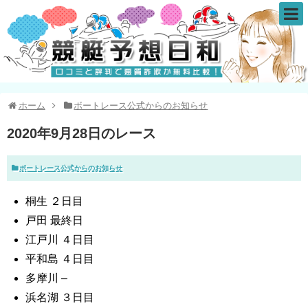
ホーム
ボートレース公式からのお知らせ
2020年9月28日のレース
ボートレース公式からのお知らせ
桐生 ２日目
戸田 最終日
江戸川 ４日目
平和島 ４日目
多摩川
–
浜名湖 ３日目