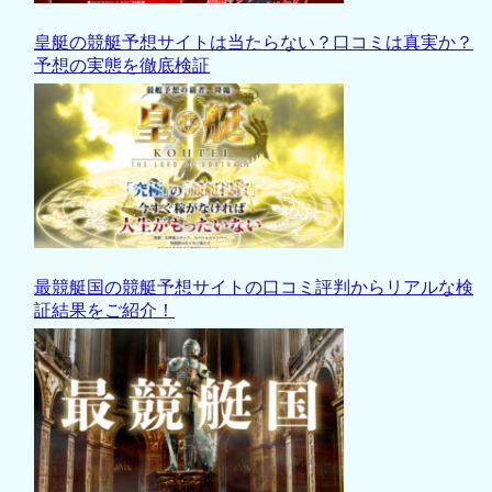
皇艇の競艇予想サイトは当たらない？口コミは真実か？
予想の実態を徹底検証
最競艇国の競艇予想サイトの口コミ評判からリアルな検
証結果をご紹介！