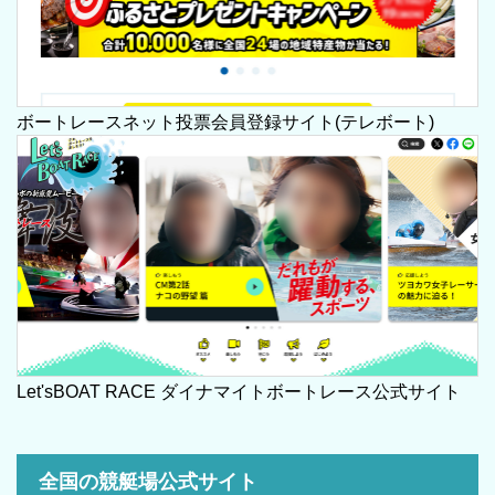
ボートレースネット投票会員登録サイト(テレボート)
Let'sBOAT RACE ダイナマイトボートレース公式サイト
全国の競艇場公式サイト