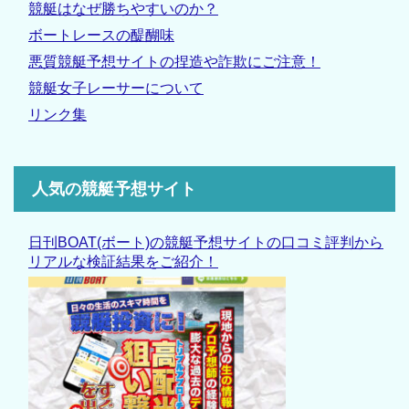
競艇はなぜ勝ちやすいのか？
ボートレースの醍醐味
悪質競艇予想サイトの捏造や詐欺にご注意！
競艇女子レーサーについて
リンク集
人気の競艇予想サイト
日刊BOAT(ボート)の競艇予想サイトの口コミ評判から
リアルな検証結果をご紹介！