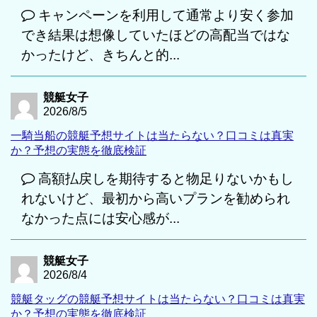
キャンペーンを利用して通常より安く参加
でき結果は想像していたほどの高配当ではな
かったけど、きちんと的...
競艇女子
2026/8/5
一騎当船の競艇予想サイトは当たらない？口コミは真実
か？予想の実態を徹底検証
高額払戻しを期待すると物足りないかもし
れないけど、最初から高いプランを勧められ
なかった点には安心感が...
競艇女子
2026/8/4
競艇タッグの競艇予想サイトは当たらない？口コミは真実
か？予想の実態を徹底検証