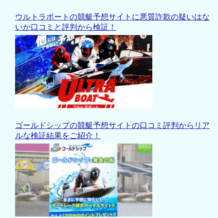
ウルトラボートの競艇予想サイトに悪質詐欺の疑いはな
いか口コミと評判から検証！
ゴールドシップの競艇予想サイトの口コミ評判からリア
ルな検証結果をご紹介！