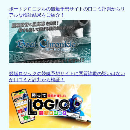
ボートクロニクルの競艇予想サイトの口コミ評判からリ
アルな検証結果をご紹介！
競艇ロジックの競艇予想サイトに悪質詐欺の疑いはない
か口コミと評判から検証！