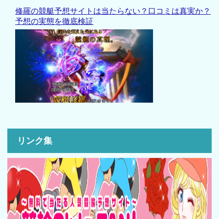
修羅の競艇予想サイトは当たらない？口コミは真実か？
予想の実態を徹底検証
リンク集