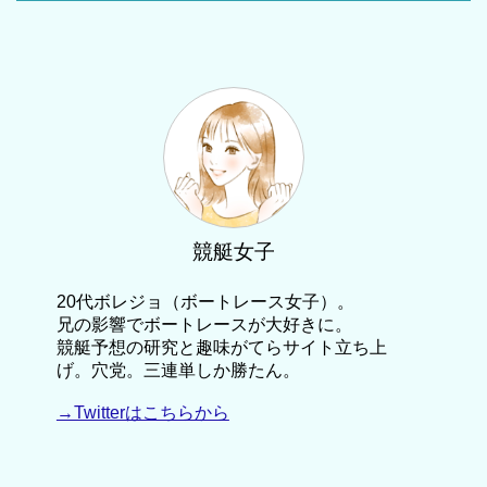
競艇女子
20代ボレジョ（ボートレース女子）。
兄の影響でボートレースが大好きに。
競艇予想の研究と趣味がてらサイト立ち上
げ。穴党。三連単しか勝たん。
→Twitterはこちらから