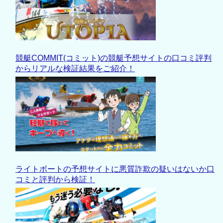
競艇COMMIT(コミット)の競艇予想サイトの口コミ評判
からリアルな検証結果をご紹介！
ライトボートの予想サイトに悪質詐欺の疑いはないか口
コミと評判から検証！