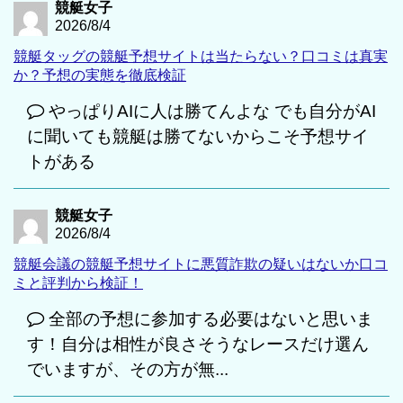
競艇女子
2026/8/4
競艇タッグの競艇予想サイトは当たらない？口コミは真実
か？予想の実態を徹底検証
やっぱりAIに人は勝てんよな でも自分がAI
に聞いても競艇は勝てないからこそ予想サイ
トがある
競艇女子
2026/8/4
競艇会議の競艇予想サイトに悪質詐欺の疑いはないか口コ
ミと評判から検証！
全部の予想に参加する必要はないと思いま
す！自分は相性が良さそうなレースだけ選ん
でいますが、その方が無...