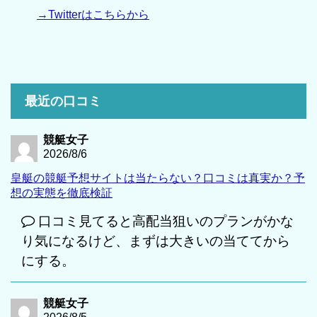
→Twitterはこちらから
最近の口コミ
競艇女子
2026/8/6
皇艇の競艇予想サイトは当たらない？口コミは真実か？予
想の実態を徹底検証
口コミ見てると高配当狙いのプランがかな
り気になるけど、まずは大きいの当ててから
にする。
競艇女子