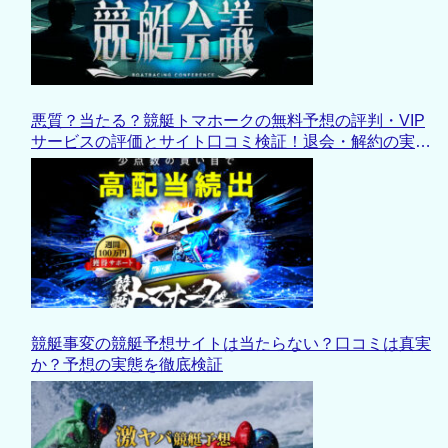
悪質？当たる？競艇トマホークの無料予想の評判・VIP
サービスの評価とサイト口コミ検証！退会・解約の実情
も徹底解説
競艇事変の競艇予想サイトは当たらない？口コミは真実
か？予想の実態を徹底検証