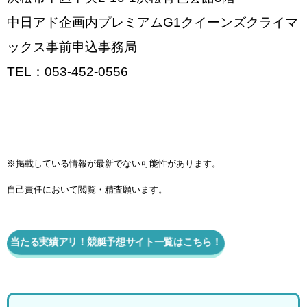
中日アド企画内プレミアムG1クイーンズクライマ
ックス事前申込事務局
TEL：053-452-0556
※掲載している情報が最新でない可能性があります。
自己責任において閲覧・精査願います。
当たる実績アリ！競艇予想サイト一覧はこちら！