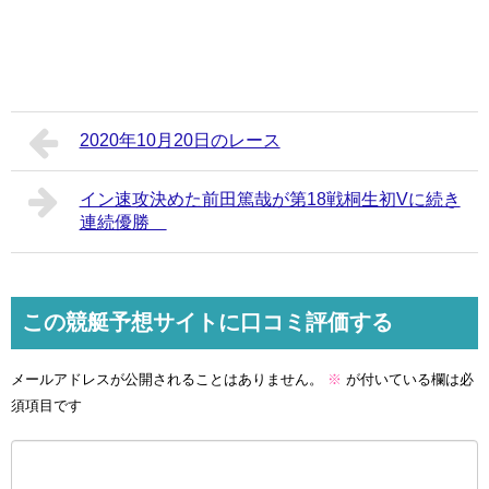
2020年10月20日のレース
イン速攻決めた前田篤哉が第18戦桐生初Vに続き
連続優勝
この競艇予想サイトに口コミ評価する
メールアドレスが公開されることはありません。
※
が付いている欄は必
須項目です