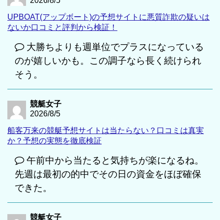
2026/8/5
UPBOAT(アップボート)の予想サイトに悪質詐欺の疑いは
ないか口コミと評判から検証！
大勝ちよりも週単位でプラスになっている
のが嬉しいかも。この調子なら長く続けられ
そう。
競艇女子
2026/8/5
船客万来の競艇予想サイトは当たらない？口コミは真実
か？予想の実態を徹底検証
午前中から当たると気持ちが楽になるね。
先週は最初の的中でその日の資金をほぼ確保
できた。
競艇女子