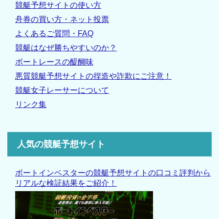
競艇予想サイトの使い方
舟券の買い方・ネット投票
よくあるご質問・FAQ
競艇はなぜ勝ちやすいのか？
ボートレースの醍醐味
悪質競艇予想サイトの捏造や詐欺にご注意！
競艇女子レーサーについて
リンク集
人気の競艇予想サイト
ボートインベスターの競艇予想サイトの口コミ評判から
リアルな検証結果をご紹介！