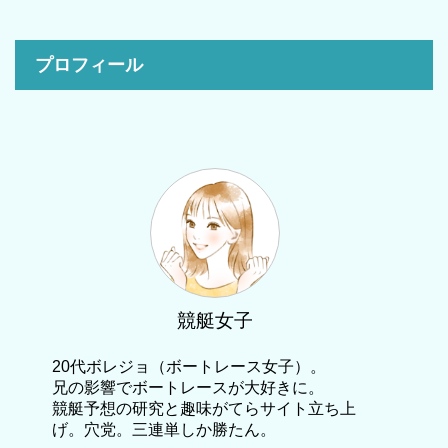
プロフィール
競艇女子
20代ボレジョ（ボートレース女子）。
兄の影響でボートレースが大好きに。
競艇予想の研究と趣味がてらサイト立ち上
げ。穴党。三連単しか勝たん。