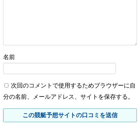
名前
次回のコメントで使用するためブラウザーに自
分の名前、メールアドレス、サイトを保存する。