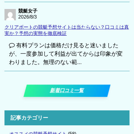
競艇女子
2026/8/3
クリアボートの競艇予想サイトは当たらない？口コミは真
実か？予想の実態を徹底検証
有料プランは価格だけ見ると迷いました
が、一度参加して利益が出てからは印象が変
わりました。無理のない範...
新着口コミ一覧
記事カテゴリー
オススメの競艇予想サイト
(58)