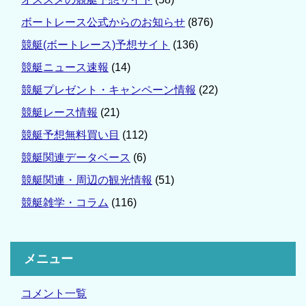
ボートレース公式からのお知らせ
(876)
競艇(ボートレース)予想サイト
(136)
競艇ニュース速報
(14)
競艇プレゼント・キャンペーン情報
(22)
競艇レース情報
(21)
競艇予想無料買い目
(112)
競艇関連データベース
(6)
競艇関連・周辺の観光情報
(51)
競艇雑学・コラム
(116)
メニュー
コメント一覧