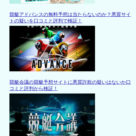
競艇アドバンスの無料予想は当たらないのか？悪質サイ
トの疑いを口コミと評判で検証！
競艇会議の競艇予想サイトに悪質詐欺の疑いはないか口
コミと評判から検証！