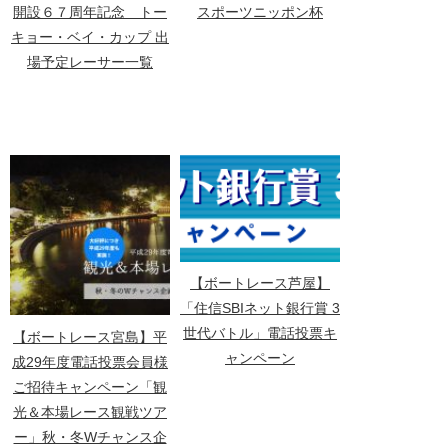
開設６７周年記念 トー
スポーツニッポン杯
キョー・ベイ・カップ 出
場予定レーサー一覧
【ボートレース芦屋】
「住信SBIネット銀行賞 3
世代バトル」電話投票キ
【ボートレース宮島】平
ャンペーン
成29年度電話投票会員様
ご招待キャンペーン「観
光＆本場レース観戦ツア
ー」秋・冬Wチャンス企