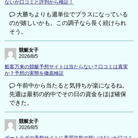
ないか口コミと評判から検証！
大勝ちよりも週単位でプラスになっている
のが嬉しいかも。この調子なら長く続けられ
そう。
競艇女子
2026/8/5
船客万来の競艇予想サイトは当たらない？口コミは真実
か？予想の実態を徹底検証
午前中から当たると気持ちが楽になるね。
先週は最初の的中でその日の資金をほぼ確保
できた。
競艇女子
2026/8/5
ボートラボの予想サイトに悪質詐欺の疑いはないか口コミ