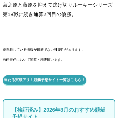
宮之原と藤原を抑えて逃げ切りルーキーシリーズ
第18戦に続き通算2回目の優勝。
※掲載している情報が最新でない可能性があります。
自己責任において閲覧・精査願います。
当たる実績アリ！競艇予想サイト一覧はこちら！
【検証済み】2026年8月のおすすめ競艇
予想サイト