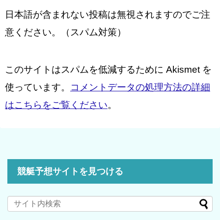
日本語が含まれない投稿は無視されますのでご注
意ください。（スパム対策）
このサイトはスパムを低減するために Akismet を
使っています。
コメントデータの処理方法の詳細
はこちらをご覧ください
。
競艇予想サイトを見つける