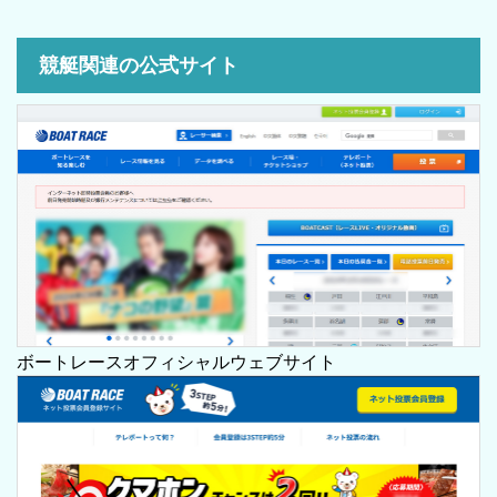
競艇関連の公式サイト
ボートレースオフィシャルウェブサイト