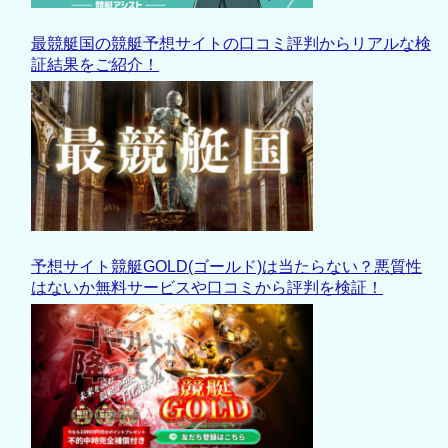
最競艇国の競艇予想サイトの口コミ評判からリアルな検
証結果をご紹介！
予想サイト競艇GOLD(ゴールド)は当たらない？悪質性
はないか無料サービスや口コミから評判を検証！