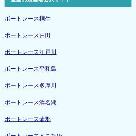
ボートレース桐生
ボートレース戸田
ボートレース江戸川
ボートレース平和島
ボートレース多摩川
ボートレース浜名湖
ボートレース蒲郡
ボートレースとこなめ