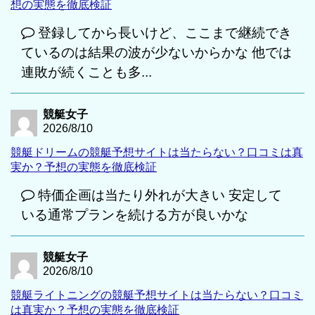
想の実態を徹底検証
登録してから長いけど、ここまで継続でき
ているのは結果の波が少ないからかな 他では
連敗が続くことも多...
競艇女子
2026/8/10
競艇ドリームの競艇予想サイトは当たらない？口コミは真
実か？予想の実態を徹底検証
特価企画は当たり外れが大きい 安定して
いる通常プランを続ける方が良いかな
競艇女子
2026/8/10
競艇ライトニングの競艇予想サイトは当たらない？口コミ
は真実か？予想の実態を徹底検証