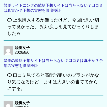
競艇ライトニングの競艇予想サイトは当たらない？口コミ
は真実か？予想の実態を徹底検証
上限購入するか迷ったけど、今回は思い切
って良かった。 払い戻しを見てびっくりしま
したｗ
競艇女子
2026/8/6
皇艇の競艇予想サイトは当たらない？口コミは真実か？予
想の実態を徹底検証
口コミ見てると高配当狙いのプランがかな
り気になるけど、まずは大きいの当ててから
にする。
競艇女子