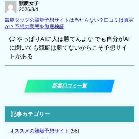
競艇女子
2026/8/4
競艇タッグの競艇予想サイトは当たらない？口コミは真実
か？予想の実態を徹底検証
やっぱりAIに人は勝てんよな でも自分がAI
に聞いても競艇は勝てないからこそ予想サイ
トがある
新着口コミ一覧
記事カテゴリー
オススメの競艇予想サイト
(58)