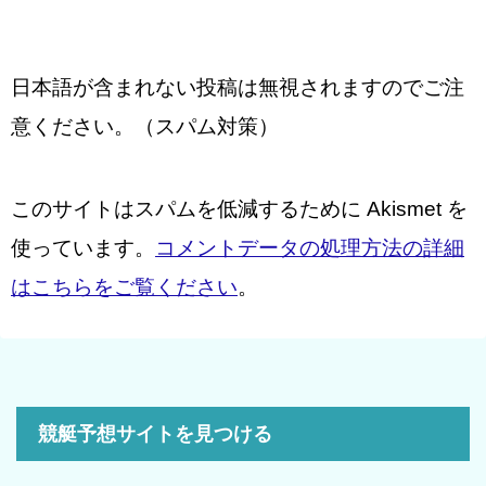
日本語が含まれない投稿は無視されますのでご注
意ください。（スパム対策）
このサイトはスパムを低減するために Akismet を
使っています。
コメントデータの処理方法の詳細
はこちらをご覧ください
。
競艇予想サイトを見つける