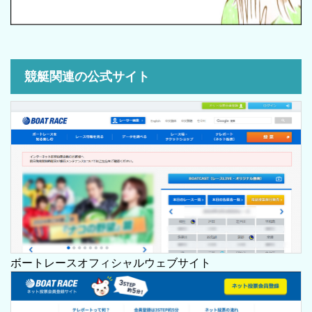
競艇関連の公式サイト
ボートレースオフィシャルウェブサイト