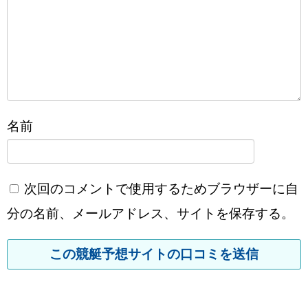
名前
次回のコメントで使用するためブラウザーに自
分の名前、メールアドレス、サイトを保存する。