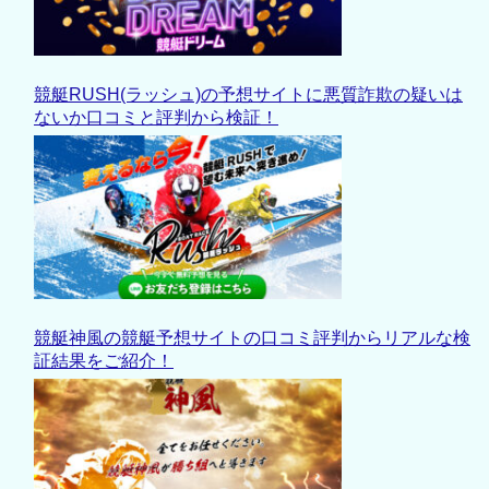
競艇RUSH(ラッシュ)の予想サイトに悪質詐欺の疑いは
ないか口コミと評判から検証！
競艇神風の競艇予想サイトの口コミ評判からリアルな検
証結果をご紹介！