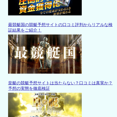
最競艇国の競艇予想サイトの口コミ評判からリアルな検
証結果をご紹介！
皇艇の競艇予想サイトは当たらない？口コミは真実か？
予想の実態を徹底検証