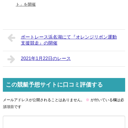
ト」を開催
ボートレース浜名湖にて『オレンジリボン運動
支援競走』の開催
2021年1月22日のレース
この競艇予想サイトに口コミ評価する
メールアドレスが公開されることはありません。
※
が付いている欄は必
須項目です