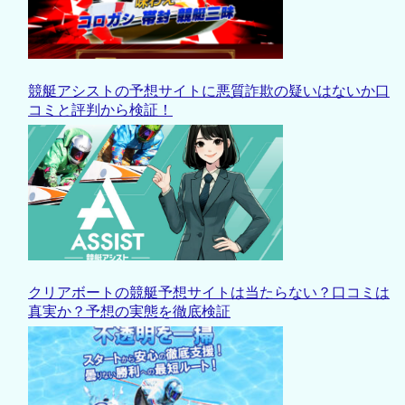
競艇アシストの予想サイトに悪質詐欺の疑いはないか口
コミと評判から検証！
クリアボートの競艇予想サイトは当たらない？口コミは
真実か？予想の実態を徹底検証