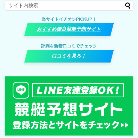
当サイトイチオシPICKUP！
おすすめ優良競艇予想サイト
評判を新着口コミでチェック
口コミを見る！