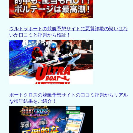
ウルトラボートの競艇予想サイトに悪質詐欺の疑いはな
いか口コミと評判から検証！
ボートクロスの競艇予想サイトの口コミ評判からリアル
な検証結果をご紹介！