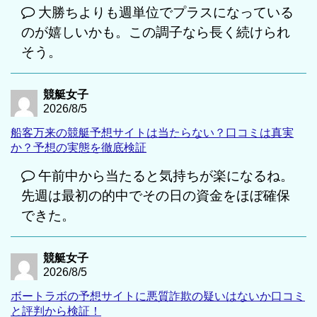
大勝ちよりも週単位でプラスになっている
のが嬉しいかも。この調子なら長く続けられ
そう。
競艇女子
2026/8/5
船客万来の競艇予想サイトは当たらない？口コミは真実
か？予想の実態を徹底検証
午前中から当たると気持ちが楽になるね。
先週は最初の的中でその日の資金をほぼ確保
できた。
競艇女子
2026/8/5
ボートラボの予想サイトに悪質詐欺の疑いはないか口コミ
と評判から検証！