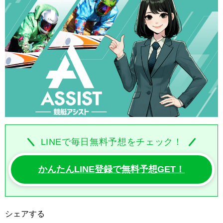
LINEで毎日無料予想をチェック！
かんたんLINE登録で無料予想GET！
シェアする