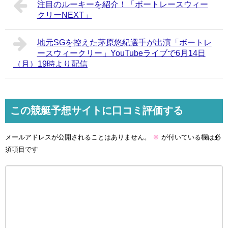
注目のルーキーを紹介！「ボートレースウィー
クリーNEXT」
地元SGを控えた茅原悠紀選手が出演「ボートレ
ースウィークリー」YouTubeライブで6月14日
（月）19時より配信
この競艇予想サイトに口コミ評価する
メールアドレスが公開されることはありません。
※
が付いている欄は必
須項目です