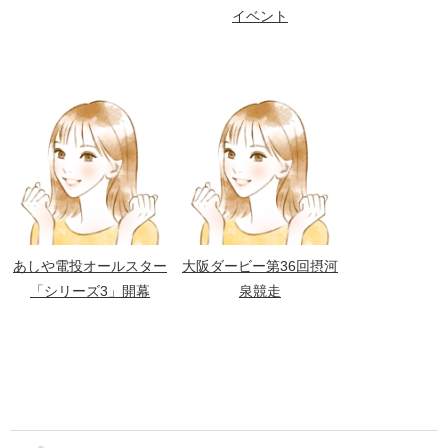
イベント
あしや電投オールスター
大阪ダービー第36回摂河
「シリーズ3」開幕
泉競走