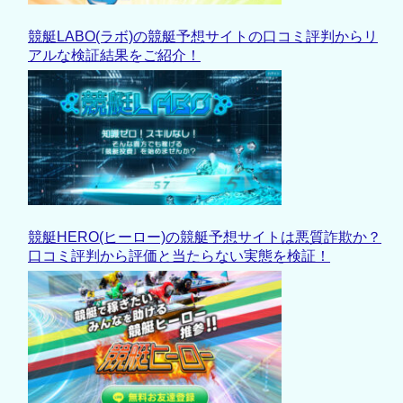
競艇LABO(ラボ)の競艇予想サイトの口コミ評判からリ
アルな検証結果をご紹介！
競艇HERO(ヒーロー)の競艇予想サイトは悪質詐欺か？
口コミ評判から評価と当たらない実態を検証！