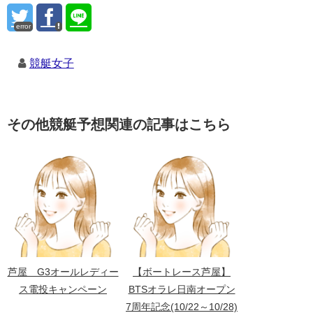
error
競艇女子
その他競艇予想関連の記事はこちら
芦屋 G3オールレディー
【ボートレース芦屋】
ス電投キャンペーン
BTSオラレ日南オープン
7周年記念(10/22～10/28)