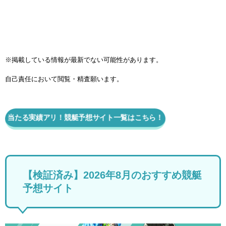
※掲載している情報が最新でない可能性があります。
自己責任において閲覧・精査願います。
当たる実績アリ！競艇予想サイト一覧はこちら！
【検証済み】2026年8月のおすすめ競艇
予想サイト