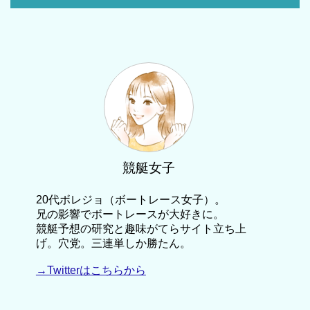
競艇女子
20代ボレジョ（ボートレース女子）。
兄の影響でボートレースが大好きに。
競艇予想の研究と趣味がてらサイト立ち上
げ。穴党。三連単しか勝たん。
→Twitterはこちらから