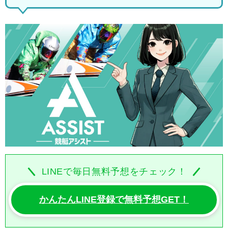
LINEで毎日無料予想をチェック！
かんたんLINE登録で無料予想GET！