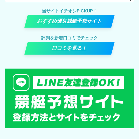
当サイトイチオシPICKUP！
おすすめ優良競艇予想サイト
評判を新着口コミでチェック
口コミを見る！