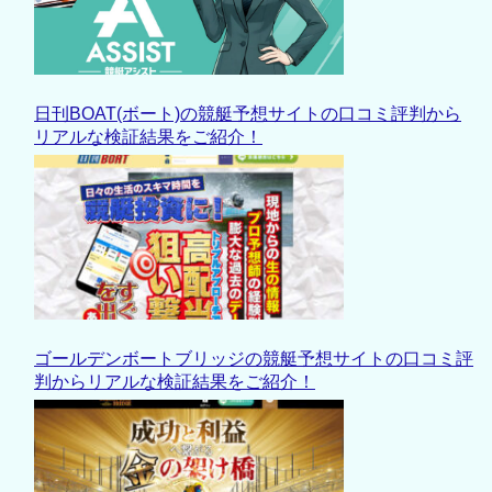
日刊BOAT(ボート)の競艇予想サイトの口コミ評判から
リアルな検証結果をご紹介！
ゴールデンボートブリッジの競艇予想サイトの口コミ評
判からリアルな検証結果をご紹介！