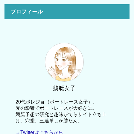
プロフィール
競艇女子
20代ボレジョ（ボートレース女子）。
兄の影響でボートレースが大好きに。
競艇予想の研究と趣味がてらサイト立ち上
げ。穴党。三連単しか勝たん。
→Twitterはこちらから