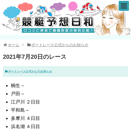
ホーム
ボートレース公式からのお知らせ
2021年7月20日のレース
ボートレース公式からのお知らせ
桐生
–
戸田
–
江戸川 ２日目
平和島
–
多摩川 ４日目
浜名湖 ４日目