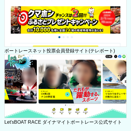
ボートレースネット投票会員登録サイト(テレボート)
Let'sBOAT RACE ダイナマイトボートレース公式サイト