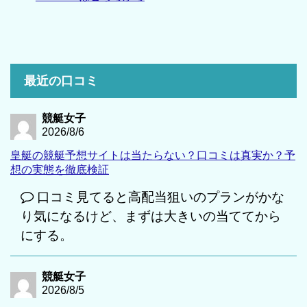
最近の口コミ
競艇女子
2026/8/6
皇艇の競艇予想サイトは当たらない？口コミは真実か？予
想の実態を徹底検証
口コミ見てると高配当狙いのプランがかな
り気になるけど、まずは大きいの当ててから
にする。
競艇女子
2026/8/5