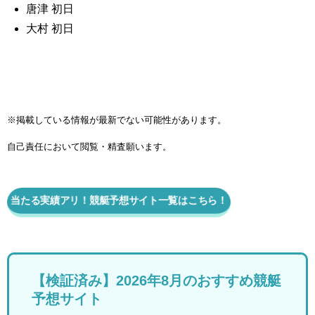
唐津 初日
大村 初日
※掲載している情報が最新でない可能性があります。
自己責任において閲覧・精査願います。
当たる実績アリ！競艇予想サイト一覧はこちら！
【検証済み】2026年8月のおすすめ競艇
予想サイト