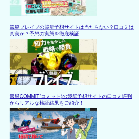
競艇ブレイブの競艇予想サイトは当たらない？口コミは
真実か？予想の実態を徹底検証
競艇COMMIT(コミット)の競艇予想サイトの口コミ評判
からリアルな検証結果をご紹介！