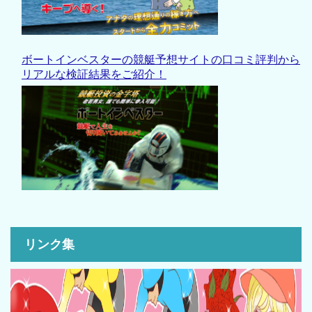
ボートインベスターの競艇予想サイトの口コミ評判から
リアルな検証結果をご紹介！
リンク集