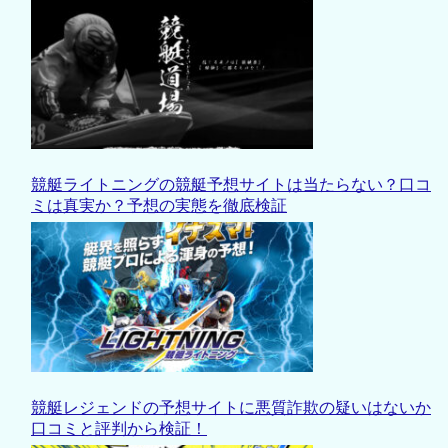
競艇ライトニングの競艇予想サイトは当たらない？口コ
ミは真実か？予想の実態を徹底検証
競艇レジェンドの予想サイトに悪質詐欺の疑いはないか
口コミと評判から検証！