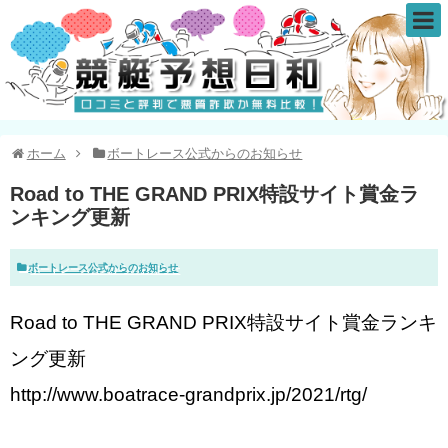
ホーム
ボートレース公式からのお知らせ
Road to THE GRAND PRIX特設サイト賞金ラ
ンキング更新
ボートレース公式からのお知らせ
Road to THE GRAND PRIX特設サイト賞金ランキ
ング更新
http://www.boatrace-grandprix.jp/2021/rtg/