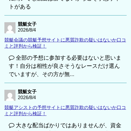
トがある
競艇女子
2026/8/4
競艇会議の競艇予想サイトに悪質詐欺の疑いはないか口コ
ミと評判から検証！
全部の予想に参加する必要はないと思いま
す！自分は相性が良さそうなレースだけ選ん
でいますが、その方が無...
競艇女子
2026/8/4
競艇アシストの予想サイトに悪質詐欺の疑いはないか口コ
ミと評判から検証！
大きな配当ばかりではありませんが、資金