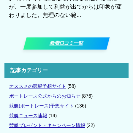
が、一度参加して利益が出てからは印象が変
わりました。無理のない範...
新着口コミ一覧
記事カテゴリー
オススメの競艇予想サイト
(58)
ボートレース公式からのお知らせ
(876)
競艇(ボートレース)予想サイト
(136)
競艇ニュース速報
(14)
競艇プレゼント・キャンペーン情報
(22)