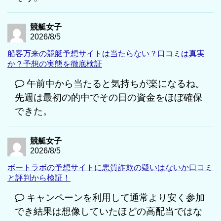
競艇女子
2026/8/5
船客万来の競艇予想サイトは当たらない？口コミは真実
か？予想の実態を徹底検証
午前中から当たると気持ちが楽になるね。
先週は最初の的中でその日の資金をほぼ確保
できた。
競艇女子
2026/8/5
ボートラボの予想サイトに悪質詐欺の疑いはないか口コミ
と評判から検証！
キャンペーンを利用して通常より安く参加
でき結果は想像していたほどの高配当ではな