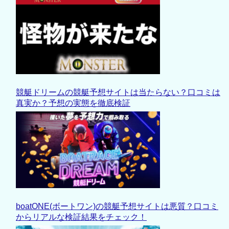
競艇ドリームの競艇予想サイトは当たらない？口コミは
真実か？予想の実態を徹底検証
boatONE(ボートワン)の競艇予想サイトは悪質？口コミ
からリアルな検証結果をチェック！