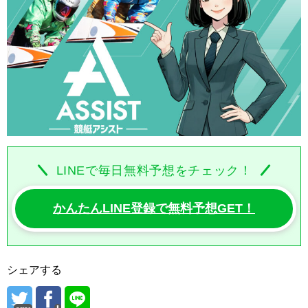
LINEで毎日無料予想をチェック！
かんたんLINE登録で無料予想GET！
シェアする