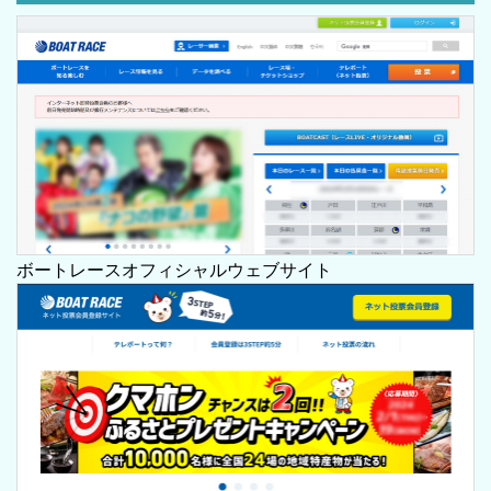
ボートレースオフィシャルウェブサイト