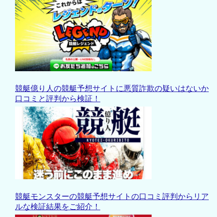
競艇億り人の競艇予想サイトに悪質詐欺の疑いはないか
口コミと評判から検証！
競艇モンスターの競艇予想サイトの口コミ評判からリア
ルな検証結果をご紹介！