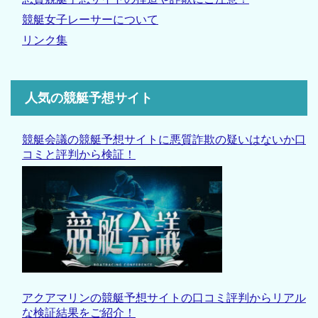
競艇女子レーサーについて
リンク集
人気の競艇予想サイト
競艇会議の競艇予想サイトに悪質詐欺の疑いはないか口
コミと評判から検証！
アクアマリンの競艇予想サイトの口コミ評判からリアル
な検証結果をご紹介！