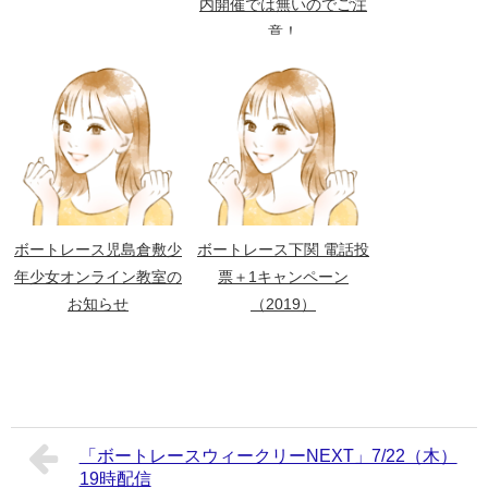
内開催では無いのでご注
意！
ボートレース児島倉敷少
ボートレース下関 電話投
年少女オンライン教室の
票＋1キャンペーン
お知らせ
（2019）
「ボートレースウィークリーNEXT」7/22（木）
19時配信