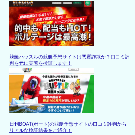
競艇ハッスルの競艇予想サイトは悪質詐欺か？口コミ評
判を元に実態を検証します！
日刊BOAT(ボート)の競艇予想サイトの口コミ評判から
リアルな検証結果をご紹介！