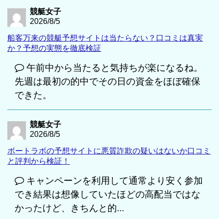
競艇女子
2026/8/5
船客万来の競艇予想サイトは当たらない？口コミは真実
か？予想の実態を徹底検証
午前中から当たると気持ちが楽になるね。
先週は最初の的中でその日の資金をほぼ確保
できた。
競艇女子
2026/8/5
ボートラボの予想サイトに悪質詐欺の疑いはないか口コミ
と評判から検証！
キャンペーンを利用して通常より安く参加
でき結果は想像していたほどの高配当ではな
かったけど、きちんと的...