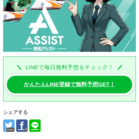
LINEで毎日無料予想をチェック！
かんたんLINE登録で無料予想GET！
シェアする
error