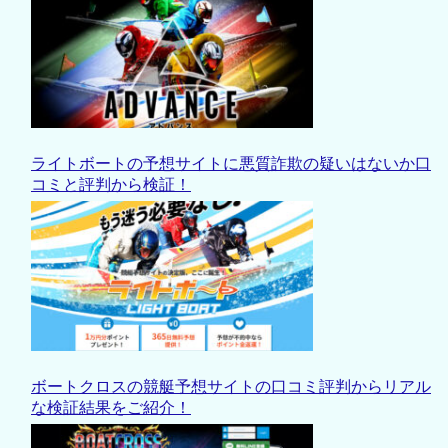
ライトボートの予想サイトに悪質詐欺の疑いはないか口
コミと評判から検証！
ボートクロスの競艇予想サイトの口コミ評判からリアル
な検証結果をご紹介！