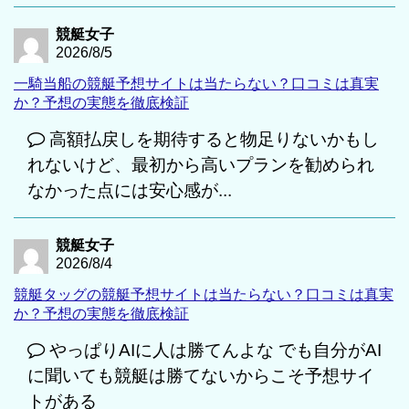
競艇女子
2026/8/5
一騎当船の競艇予想サイトは当たらない？口コミは真実
か？予想の実態を徹底検証
高額払戻しを期待すると物足りないかもし
れないけど、最初から高いプランを勧められ
なかった点には安心感が...
競艇女子
2026/8/4
競艇タッグの競艇予想サイトは当たらない？口コミは真実
か？予想の実態を徹底検証
やっぱりAIに人は勝てんよな でも自分がAI
に聞いても競艇は勝てないからこそ予想サイ
トがある