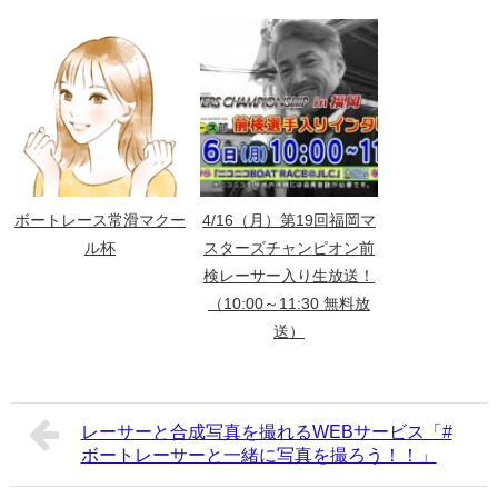
ボートレース常滑マクー
4/16（月）第19回福岡マ
ル杯
スターズチャンピオン前
検レーサー入り生放送！
（10:00～11:30 無料放
送）
レーサーと合成写真を撮れるWEBサービス「#
ボートレーサーと一緒に写真を撮ろう！！」