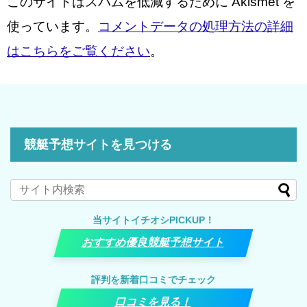
このサイトはスパムを低減するために Akismet を
使っています。
コメントデータの処理方法の詳細
はこちらをご覧ください
。
競艇予想サイトを見つける
当サイトイチオシPICKUP！
おすすめ優良競艇予想サイト
評判を新着口コミでチェック
口コミを見る！