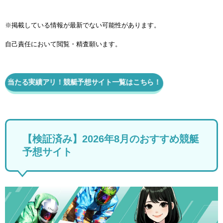
※掲載している情報が最新でない可能性があります。
自己責任において閲覧・精査願います。
当たる実績アリ！競艇予想サイト一覧はこちら！
【検証済み】2026年8月のおすすめ競艇
予想サイト