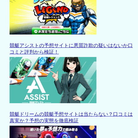
競艇アシストの予想サイトに悪質詐欺の疑いはないか口
コミと評判から検証！
競艇ドリームの競艇予想サイトは当たらない？口コミは
真実か？予想の実態を徹底検証