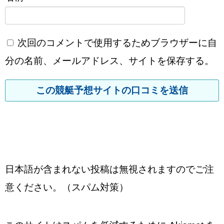
次回のコメントで使用するためブラウザーに自
分の名前、メールアドレス、サイトを保存する。
日本語が含まれない投稿は無視されますのでご注
意ください。（スパム対策）