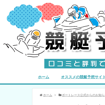
ホーム
オススメの競艇予想サイ
ホーム
ボートレース公式からのお知ら