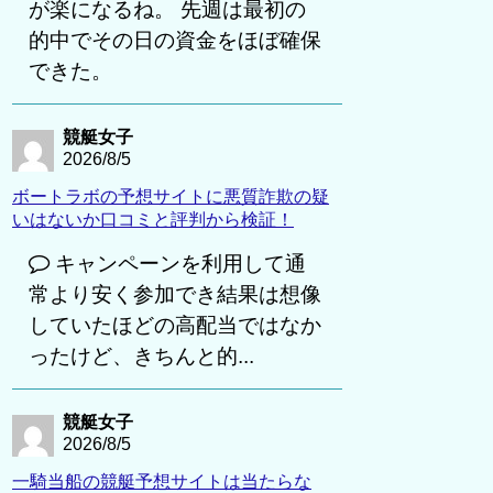
が楽になるね。 先週は最初の
的中でその日の資金をほぼ確保
できた。
競艇女子
2026/8/5
ボートラボの予想サイトに悪質詐欺の疑
いはないか口コミと評判から検証！
キャンペーンを利用して通
常より安く参加でき結果は想像
していたほどの高配当ではなか
ったけど、きちんと的...
競艇女子
2026/8/5
一騎当船の競艇予想サイトは当たらな