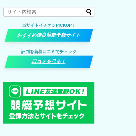
当サイトイチオシPICKUP！
おすすめ優良競艇予想サイト
評判を新着口コミでチェック
口コミを見る！