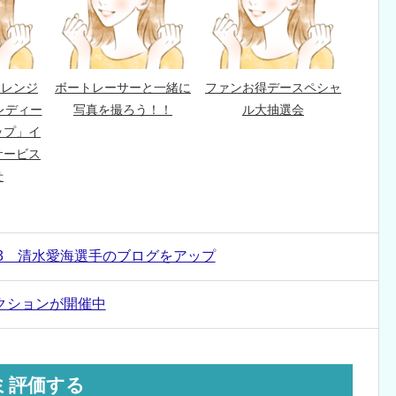
ャレンジ
ボートレーサーと一緒に
ファンお得デースペシャ
レディー
写真を撮ろう！！
ル大抽選会
ップ」イ
サービス
せ
163 清水愛海選手のブログをアップ
クションが開催中
ミ評価する