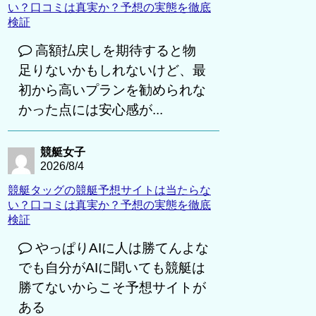
い？口コミは真実か？予想の実態を徹底
検証
高額払戻しを期待すると物
足りないかもしれないけど、最
初から高いプランを勧められな
かった点には安心感が...
競艇女子
2026/8/4
競艇タッグの競艇予想サイトは当たらな
い？口コミは真実か？予想の実態を徹底
検証
やっぱりAIに人は勝てんよな
でも自分がAIに聞いても競艇は
勝てないからこそ予想サイトが
ある