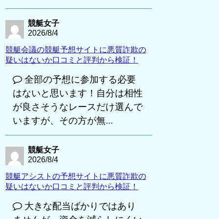
競艇女子
2026/8/4
競艇会議の競艇予想サイトに悪質詐欺の
疑いはないか口コミと評判から検証！
全部の予想に参加する必要
はないと思います！自分は相性
が良さそうなレースだけ選んで
いますが、その方が無...
競艇女子
2026/8/4
競艇アシストの予想サイトに悪質詐欺の
疑いはないか口コミと評判から検証！
大きな配当ばかりではあり