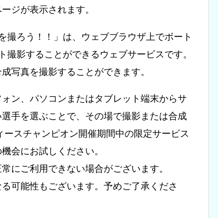
ページが表示されます。
真を撮ろう！！」は、ウェブブラウザ上でボート
ット撮影することができるウェブサービスです。
合成写真を撮影することができます。
フォン、パソコンまたはタブレット端末からサ
い選手を選ぶことで、その場で撮影または合成
ィースチャンピオン開催期間中の限定サービス
の機会にお試しください。
正常にご利用できない場合がございます。
なる可能性もございます。予めご了承くださ