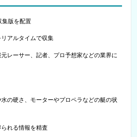
収集版を配置
をリアルタイムで収集
報元レーサー、記者、プロ予想家などの業界に
や水の硬さ、モーターやプロペラなどの艇の状
得られる情報を精査