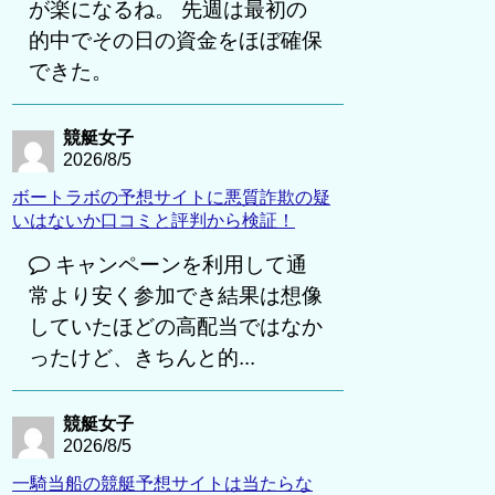
が楽になるね。 先週は最初の
的中でその日の資金をほぼ確保
できた。
競艇女子
2026/8/5
ボートラボの予想サイトに悪質詐欺の疑
いはないか口コミと評判から検証！
キャンペーンを利用して通
常より安く参加でき結果は想像
していたほどの高配当ではなか
ったけど、きちんと的...
競艇女子
2026/8/5
一騎当船の競艇予想サイトは当たらな