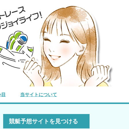
い目
当サイトについて
競艇予想サイトを見つける