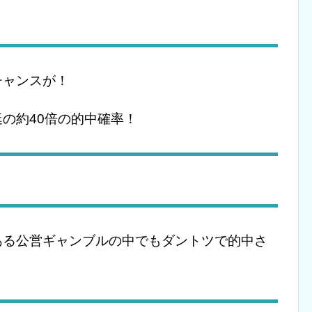
チャンスが！
の約40倍の的中確率！
ある公営ギャンブルの中でもダントツで的中さ