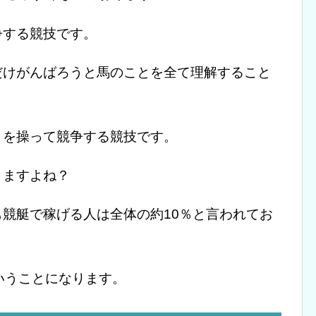
争する競技です。
だけがんばろうと馬のことを全て理解すること
トを操って競争する競技です。
りますよね？
競艇で稼げる人は全体の約10％と言われてお
いうことになります。