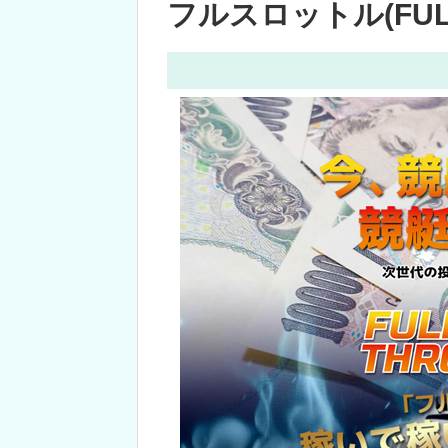
フルスロットル(FULL