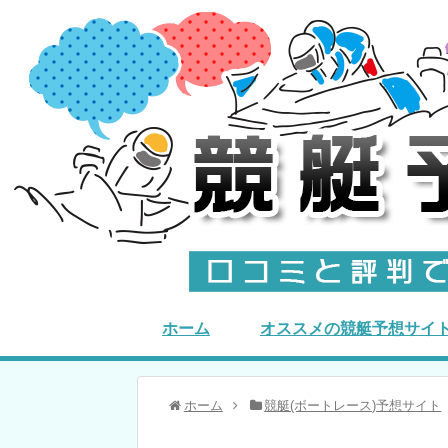
ホーム
オススメの競艇予想サイ
ホーム
競艇(ボートレース)予想サイト