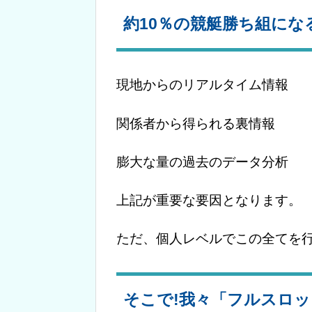
約10％の競艇勝ち組にな
現地からのリアルタイム情報
関係者から得られる裏情報
膨大な量の過去のデータ分析
上記が重要な要因となります。
ただ、個人レベルでこの全てを
そこで!我々「フルスロ