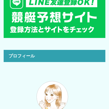
プロフィール