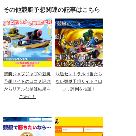
その他競艇予想関連の記事はこちら
競艇ジャブジャブの競艇
競艇セントラルは当たら
予想サイトの口コミ評判
ない競艇予想サイト？口
からリアルな検証結果を
コミ評判を検証！
ご紹介！