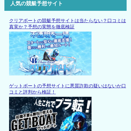
人気の競艇予想サイト
クリアボートの競艇予想サイトは当たらない？口コミは
真実か？予想の実態を徹底検証
ゲットボートの予想サイトに悪質詐欺の疑いはないか口
コミと評判から検証！