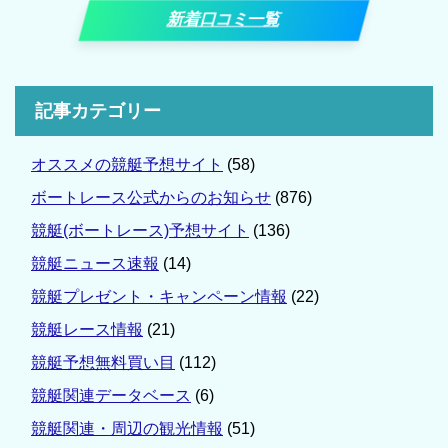
新着口コミ一覧
記事カテゴリー
オススメの競艇予想サイト
(58)
ボートレース公式からのお知らせ
(876)
競艇(ボートレース)予想サイト
(136)
競艇ニュース速報
(14)
競艇プレゼント・キャンペーン情報
(22)
競艇レース情報
(21)
競艇予想無料買い目
(112)
競艇関連データベース
(6)
競艇関連・周辺の観光情報
(51)