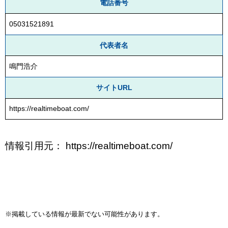
電話番号
05031521891
代表者名
鳴門浩介
サイトURL
https://realtimeboat.com/
情報引用元： https://realtimeboat.com/
※掲載している情報が最新でない可能性があります。