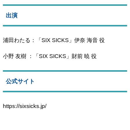
出演
浦田わたる：「SIX SICKS」伊奈 海音 役
小野 友樹 ：「SIX SICKS」財前 暁 役
公式サイト
https://sixsicks.jp/