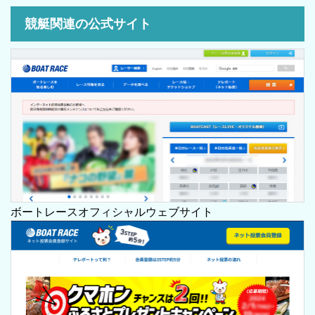
競艇関連の公式サイト
ボートレースオフィシャルウェブサイト