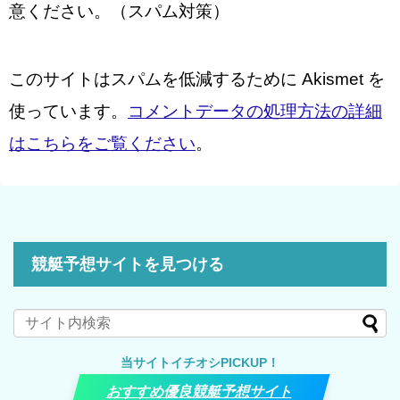
意ください。（スパム対策）
このサイトはスパムを低減するために Akismet を
使っています。
コメントデータの処理方法の詳細
はこちらをご覧ください
。
競艇予想サイトを見つける
当サイトイチオシPICKUP！
おすすめ優良競艇予想サイト