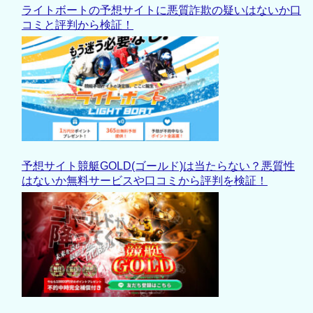
ライトボートの予想サイトに悪質詐欺の疑いはないか口
コミと評判から検証！
予想サイト競艇GOLD(ゴールド)は当たらない？悪質性
はないか無料サービスや口コミから評判を検証！