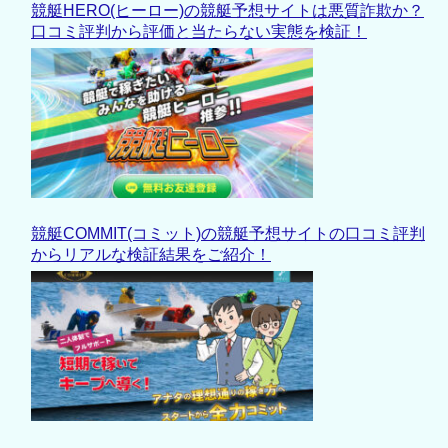
競艇HERO(ヒーロー)の競艇予想サイトは悪質詐欺か？
口コミ評判から評価と当たらない実態を検証！
競艇COMMIT(コミット)の競艇予想サイトの口コミ評判
からリアルな検証結果をご紹介！