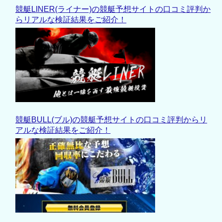
競艇LINER(ライナー)の競艇予想サイトの口コミ評判か
らリアルな検証結果をご紹介！
競艇BULL(ブル)の競艇予想サイトの口コミ評判からリ
アルな検証結果をご紹介！