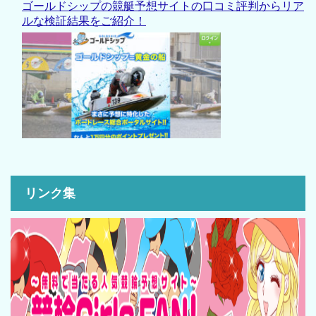
ゴールドシップの競艇予想サイトの口コミ評判からリア
ルな検証結果をご紹介！
リンク集