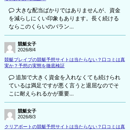
大きな配当ばかりではありませんが、資金
を減らしにくい印象もあります。長く続ける
ならこのくらいのバラン...
競艇女子
2026/8/4
競艇ブレイブの競艇予想サイトは当たらない？口コミは真
実か？予想の実態を徹底検証
追加で大きく資金を入れなくても続けられ
ているは満足ですが悪く言うと退屈なのでそ
こに耐えられるかが重要...
競艇女子
2026/8/3
クリアボートの競艇予想サイトは当たらない？口コミは真