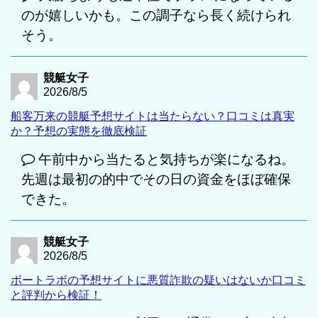
のが嬉しいかも。この調子なら長く続けられ
そう。
競艇女子
2026/8/5
船客万来の競艇予想サイトは当たらない？口コミは真実
か？予想の実態を徹底検証
午前中から当たると気持ちが楽になるね。
先週は最初の的中でその日の資金をほぼ確保
できた。
競艇女子
2026/8/5
ボートラボの予想サイトに悪質詐欺の疑いはないか口コミ
と評判から検証！