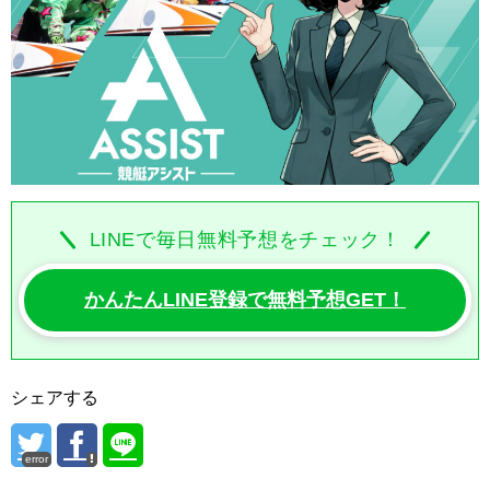
LINEで毎日無料予想をチェック！
かんたんLINE登録で無料予想GET！
シェアする
error