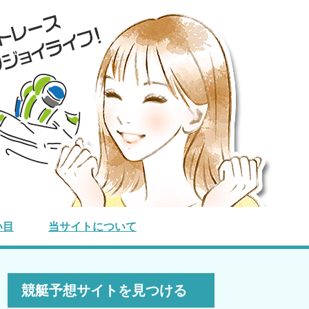
い目
当サイトについて
競艇予想サイトを見つける