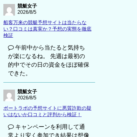
競艇女子
2026/8/5
船客万来の競艇予想サイトは当たらな
い？口コミは真実か？予想の実態を徹底
検証
午前中から当たると気持ち
が楽になるね。 先週は最初の
的中でその日の資金をほぼ確保
できた。
競艇女子
2026/8/5
ボートラボの予想サイトに悪質詐欺の疑
いはないか口コミと評判から検証！
キャンペーンを利用して通
常より安く参加でき結果は想像