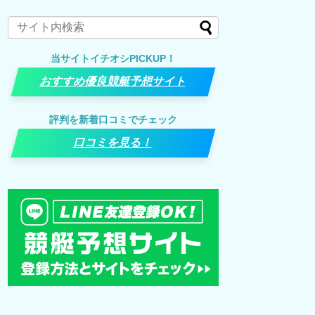
当サイトイチオシPICKUP！
おすすめ優良競艇予想サイト
評判を新着口コミでチェック
口コミを見る！