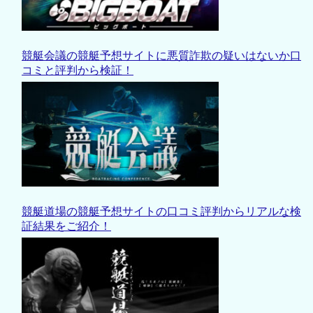
競艇会議の競艇予想サイトに悪質詐欺の疑いはないか口
コミと評判から検証！
競艇道場の競艇予想サイトの口コミ評判からリアルな検
証結果をご紹介！