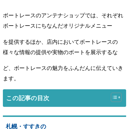
ボートレースのアンテナショップでは、それぞれ
ボートレースにちなんだオリジナルメニュー
を提供するほか、店内においてボートレースの
様々な情報の提供や実物のボートを展示するな
ど、ボートレースの魅力をふんだんに伝えていき
ます。
この記事の目次
札幌・すすきの