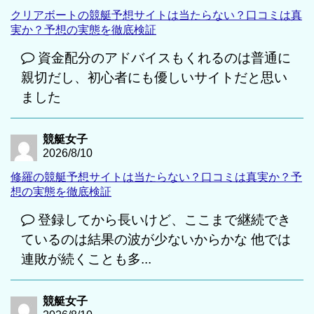
クリアボートの競艇予想サイトは当たらない？口コミは真
実か？予想の実態を徹底検証
資金配分のアドバイスもくれるのは普通に
親切だし、初心者にも優しいサイトだと思い
ました
競艇女子
2026/8/10
修羅の競艇予想サイトは当たらない？口コミは真実か？予
想の実態を徹底検証
登録してから長いけど、ここまで継続でき
ているのは結果の波が少ないからかな 他では
連敗が続くことも多...
競艇女子