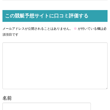
この競艇予想サイトに口コミ評価する
メールアドレスが公開されることはありません。
※
が付いている欄は必
須項目です
名前