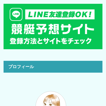
プロフィール