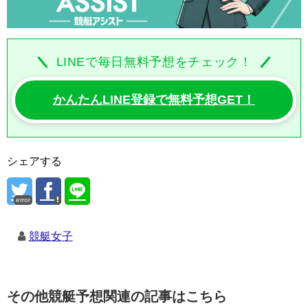
LINEで毎日無料予想をチェック！
かんたんLINE登録で無料予想GET！
シェアする
error
競艇女子
その他競艇予想関連の記事はこちら