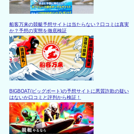
船客万来の競艇予想サイトは当たらない？口コミは真実
か？予想の実態を徹底検証
BIGBOAT(ビッグボート)の予想サイトに悪質詐欺の疑い
はないか口コミと評判から検証！