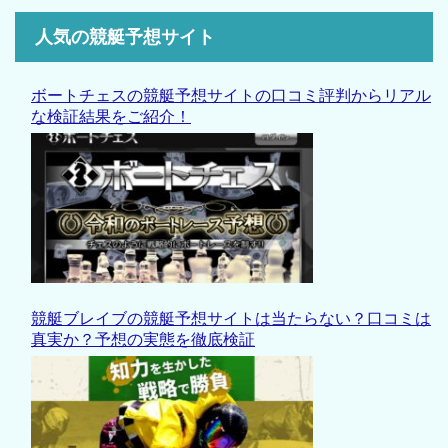
人気の競艇予想サイト
ボートチェスの競艇予想サイトの口コミ評判からリアル
な検証結果をご紹介！
競艇ブレイブの競艇予想サイトは当たらない？口コミは
真実か？予想の実態を徹底検証