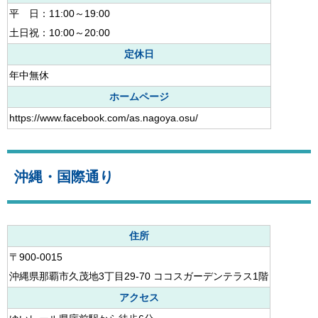
平 日：11:00～19:00
土日祝：10:00～20:00
定休日
年中無休
ホームページ
https://www.facebook.com/as.nagoya.osu/
沖縄・国際通り
住所
〒900-0015
沖縄県那覇市久茂地3丁目29-70 ココスガーデンテラス1階
アクセス