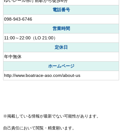
ゆいレール県庁前駅から徒歩6分
電話番号
098-943-6746
営業時間
11:00～22:00（LO 21:00）
定休日
年中無休
ホームページ
http://www.boatrace-aso.com/about-us
※掲載している情報が最新でない可能性があります。
自己責任において閲覧・精査願います。