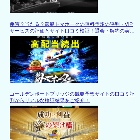
悪質？当たる？競艇トマホークの無料予想の評判・VIP
サービスの評価とサイト口コミ検証！退会・解約の実情
も徹底解説
ゴールデンボートブリッジの競艇予想サイトの口コミ評
判からリアルな検証結果をご紹介！