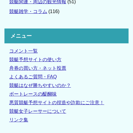
競艇関連・周辺の観光情報
(51)
競艇雑学・コラム
(116)
メニュー
コメント一覧
競艇予想サイトの使い方
舟券の買い方・ネット投票
よくあるご質問・FAQ
競艇はなぜ勝ちやすいのか？
ボートレースの醍醐味
悪質競艇予想サイトの捏造や詐欺にご注意！
競艇女子レーサーについて
リンク集