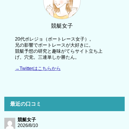
競艇女子
20代ボレジョ（ボートレース女子）。
兄の影響でボートレースが大好きに。
競艇予想の研究と趣味がてらサイト立ち上
げ。穴党。三連単しか勝たん。
→Twitterはこちらから
最近の口コミ
競艇女子
2026/8/10