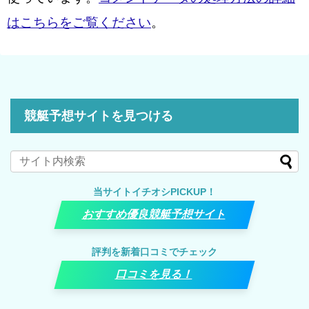
はこちらをご覧ください
。
競艇予想サイトを見つける
当サイトイチオシPICKUP！
おすすめ優良競艇予想サイト
評判を新着口コミでチェック
口コミを見る！