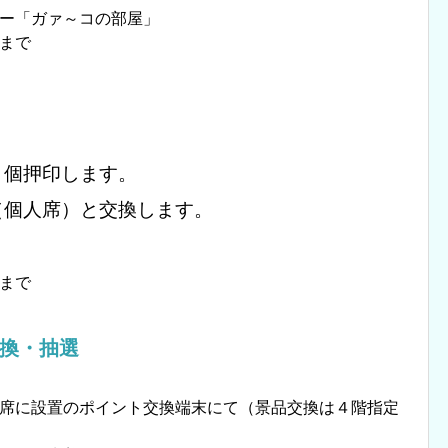
ー「ガァ～コの部屋」
まで
１個押印します。
（個人席）と交換します。
まで
換・抽選
席に設置のポイント交換端末にて（景品交換は４階指定