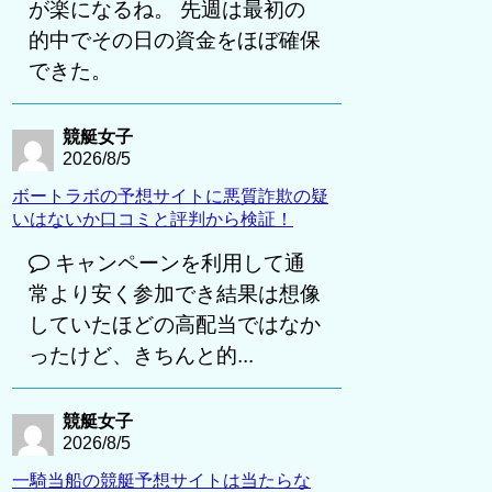
が楽になるね。 先週は最初の
的中でその日の資金をほぼ確保
できた。
競艇女子
2026/8/5
ボートラボの予想サイトに悪質詐欺の疑
いはないか口コミと評判から検証！
キャンペーンを利用して通
常より安く参加でき結果は想像
していたほどの高配当ではなか
ったけど、きちんと的...
競艇女子
2026/8/5
一騎当船の競艇予想サイトは当たらな