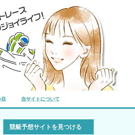
い目
当サイトについて
競艇予想サイトを見つける