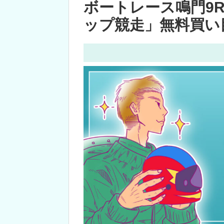
ボートレース鳴門9
ップ競走」無料買い目