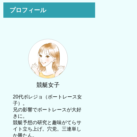
プロフィール
競艇女子
20代ボレジョ（ボートレース女
子）。
兄の影響でボートレースが大好
きに。
競艇予想の研究と趣味がてらサ
イト立ち上げ。穴党。三連単し
か勝たん。