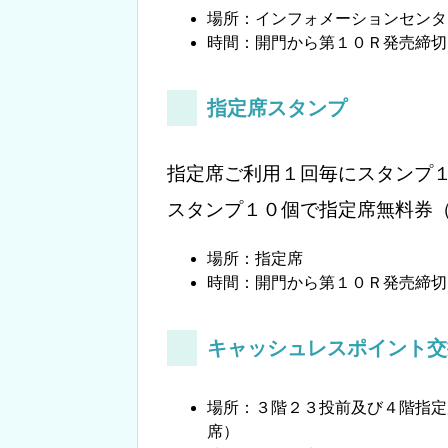
場所：インフォメーションセンタ
時間：開門から第１０Ｒ発売締切
指定席スタンプ
指定席ご利用１回毎にスタンプ
スタンプ１０個で指定席無料券
場所：指定席
時間：開門から第１０Ｒ発売締切
キャッシュレスポイント交
場所：３階２３投前及び４階指定
席）