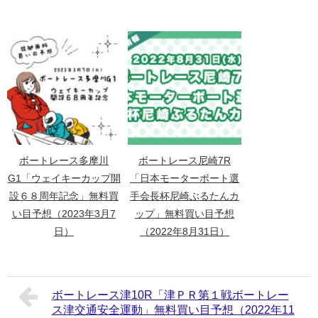
ボートレース多摩川
ボートレース尼崎7R
G1「ウェイキーカップ開
「日本モーターボート選
設６８周年記念」無料買
手会長杯尼崎ぶるたんカ
い目予想（2023年3月7
ップ」無料買い目予想
日）
（2022年8月31日）
ボートレース津10R「津ＰＲ第１戦ボートレー
ス津交通安全運動」無料買い目予想（2022年11