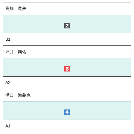
高橋 竜矢
B1
坪井 爽佑
A2
溝口 海義也
A1