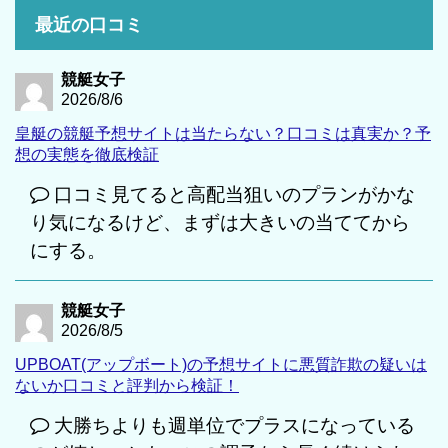
最近の口コミ
競艇女子
2026/8/6
皇艇の競艇予想サイトは当たらない？口コミは真実か？予
想の実態を徹底検証
口コミ見てると高配当狙いのプランがかな
り気になるけど、まずは大きいの当ててから
にする。
競艇女子
2026/8/5
UPBOAT(アップボート)の予想サイトに悪質詐欺の疑いは
ないか口コミと評判から検証！
大勝ちよりも週単位でプラスになっている