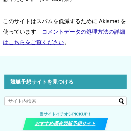
このサイトはスパムを低減するために Akismet を
使っています。
コメントデータの処理方法の詳細
はこちらをご覧ください
。
競艇予想サイトを見つける
当サイトイチオシPICKUP！
おすすめ優良競艇予想サイト