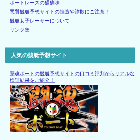
ボートレースの醍醐味
悪質競艇予想サイトの捏造や詐欺にご注意！
競艇女子レーサーについて
リンク集
人気の競艇予想サイト
闘魂ボートの競艇予想サイトの口コミ評判からリアルな
検証結果をご紹介！