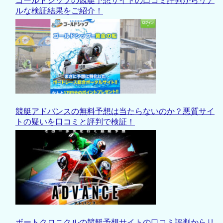
ゴールドシップの競艇予想サイトの口コミ評判からリア
ルな検証結果をご紹介！
競艇アドバンスの無料予想は当たらないのか？悪質サイ
トの疑いを口コミと評判で検証！
ボートクロニクルの競艇予想サイトの口コミ評判からリ