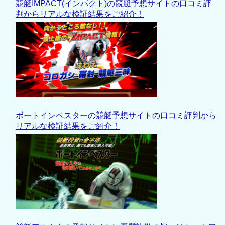
競艇IMPACT(インパクト)の競艇予想サイトの口コミ評
判からリアルな検証結果をご紹介！
ボートインベスターの競艇予想サイトの口コミ評判から
リアルな検証結果をご紹介！