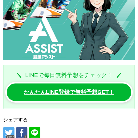
LINEで毎日無料予想をチェック！
かんたんLINE登録で無料予想GET！
シェアする
error