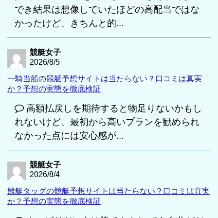
でき結果は想像していたほどの高配当ではな
かったけど、きちんと的...
競艇女子
2026/8/5
一騎当船の競艇予想サイトは当たらない？口コミは真実
か？予想の実態を徹底検証
高額払戻しを期待すると物足りないかもし
れないけど、最初から高いプランを勧められ
なかった点には安心感が...
競艇女子
2026/8/4
競艇タッグの競艇予想サイトは当たらない？口コミは真実
か？予想の実態を徹底検証