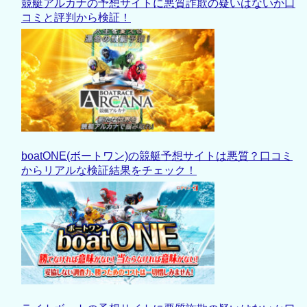
競艇アルカナの予想サイトに悪質詐欺の疑いはないか口
コミと評判から検証！
boatONE(ボートワン)の競艇予想サイトは悪質？口コミ
からリアルな検証結果をチェック！