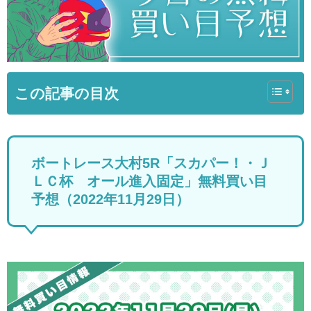
この記事の目次
ボートレース大村5R「スカパー！・Ｊ
ＬＣ杯 オール進入固定」無料買い目
予想（2022年11月29日）