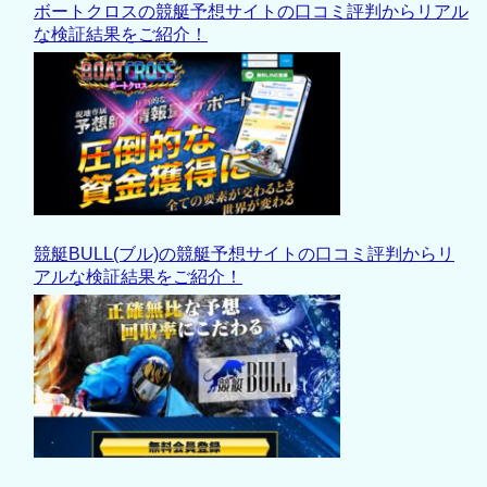
ボートクロスの競艇予想サイトの口コミ評判からリアル
な検証結果をご紹介！
競艇BULL(ブル)の競艇予想サイトの口コミ評判からリ
アルな検証結果をご紹介！