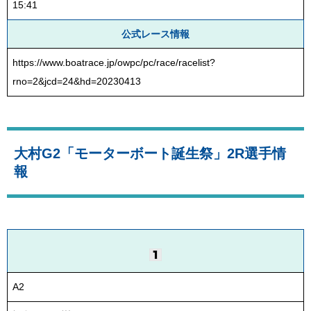
15:41
公式レース情報
https://www.boatrace.jp/owpc/pc/race/racelist?
rno=2&jcd=24&hd=20230413
大村G2「モーターボート誕生祭」2R選手情
報
A2