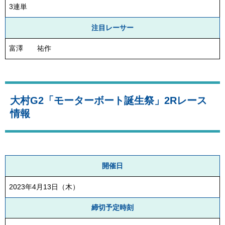
3連単
注目レーサー
富澤 祐作
大村G2「モーターボート誕生祭」2Rレース
情報
開催日
2023年4月13日（木）
締切予定時刻