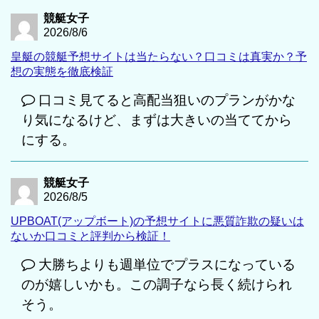
競艇女子
2026/8/6
皇艇の競艇予想サイトは当たらない？口コミは真実か？予
想の実態を徹底検証
口コミ見てると高配当狙いのプランがかな
り気になるけど、まずは大きいの当ててから
にする。
競艇女子
2026/8/5
UPBOAT(アップボート)の予想サイトに悪質詐欺の疑いは
ないか口コミと評判から検証！
大勝ちよりも週単位でプラスになっている
のが嬉しいかも。この調子なら長く続けられ
そう。