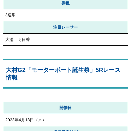
券種
3連単
注目レーサー
大瀧 明日香
大村G2「モーターボート誕生祭」5Rレース
情報
開催日
2023年4月13日（木）