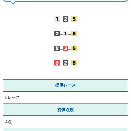
–
–
–
–
–
–
–
–
提供レース
5レース
提供点数
4点