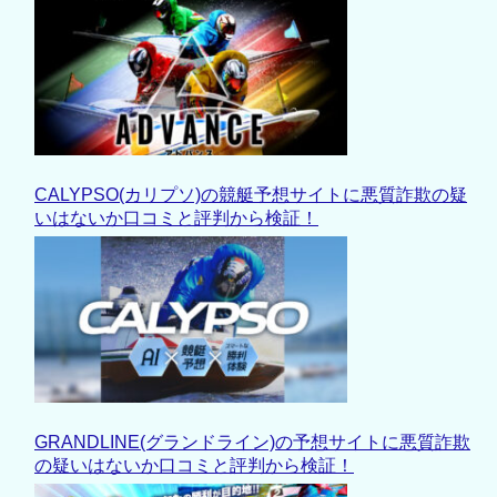
CALYPSO(カリプソ)の競艇予想サイトに悪質詐欺の疑
いはないか口コミと評判から検証！
GRANDLINE(グランドライン)の予想サイトに悪質詐欺
の疑いはないか口コミと評判から検証！