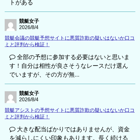
トがある
競艇女子
2026/8/4
競艇会議の競艇予想サイトに悪質詐欺の疑いはないか口コ
ミと評判から検証！
全部の予想に参加する必要はないと思いま
す！自分は相性が良さそうなレースだけ選ん
でいますが、その方が無...
競艇女子
2026/8/4
競艇アシストの予想サイトに悪質詐欺の疑いはないか口コ
ミと評判から検証！
大きな配当ばかりではありませんが、資金
を減らしにくい印象もあります。長く続ける