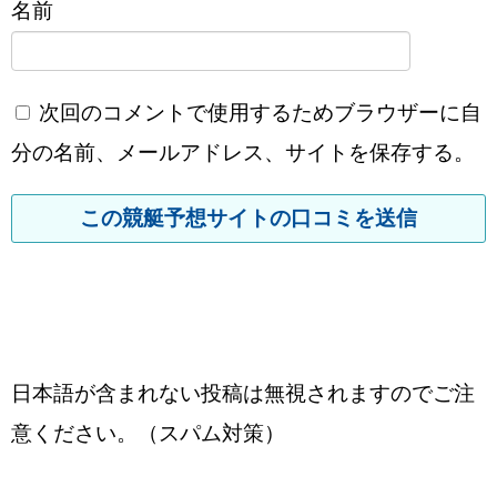
名前
次回のコメントで使用するためブラウザーに自
分の名前、メールアドレス、サイトを保存する。
日本語が含まれない投稿は無視されますのでご注
意ください。（スパム対策）