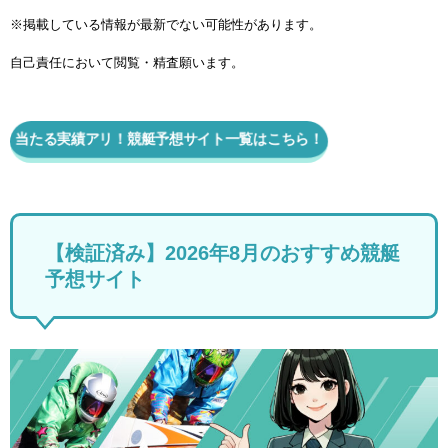
※掲載している情報が最新でない可能性があります。
自己責任において閲覧・精査願います。
当たる実績アリ！競艇予想サイト一覧はこちら！
【検証済み】2026年8月のおすすめ競艇
予想サイト