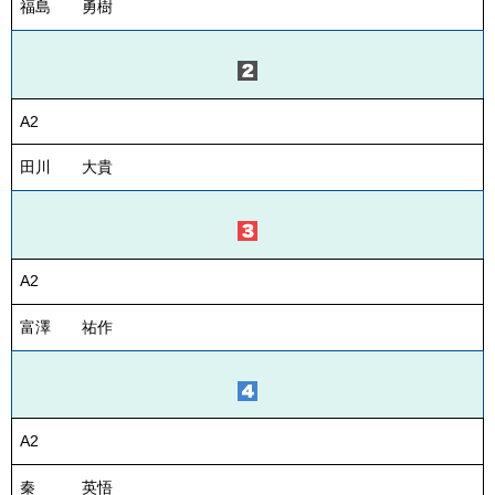
福島 勇樹
A2
田川 大貴
A2
富澤 祐作
A2
秦 英悟