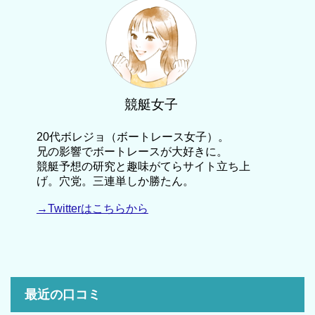
競艇女子
20代ボレジョ（ボートレース女子）。
兄の影響でボートレースが大好きに。
競艇予想の研究と趣味がてらサイト立ち上
げ。穴党。三連単しか勝たん。
→Twitterはこちらから
最近の口コミ