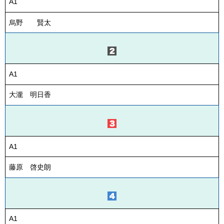
A1
烏野 賢太
A1
大瀧 明日香
A1
藤原 啓史朗
A1