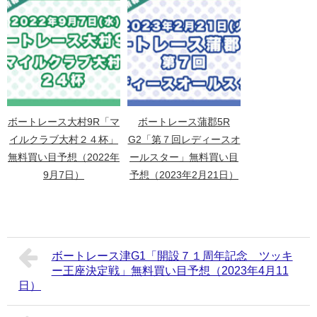
ボートレース大村9R「マ
ボートレース蒲郡5R
イルクラブ大村２４杯」
G2「第７回レディースオ
無料買い目予想（2022年
ールスター」無料買い目
9月7日）
予想（2023年2月21日）
ボートレース津G1「開設７１周年記念 ツッキ
ー王座決定戦」無料買い目予想（2023年4月11
日）