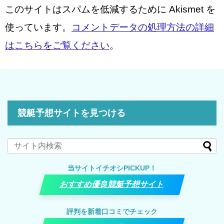
このサイトはスパムを低減するために Akismet を
使っています。
コメントデータの処理方法の詳細
はこちらをご覧ください
。
競艇予想サイトを見つける
当サイトイチオシPICKUP！
おすすめ優良競艇予想サイト
評判を新着口コミでチェック