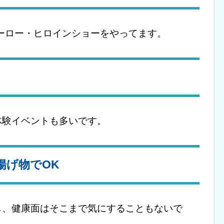
ーロー・ヒロインショーをやってます。
体験イベントも多いです。
揚げ物でOK
し、健康面はそこまで気にすることもないで