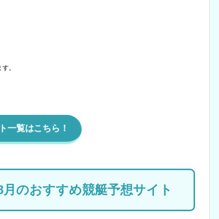
ます。
ト一覧はこちら！
年8月のおすすめ競艇予想サイト