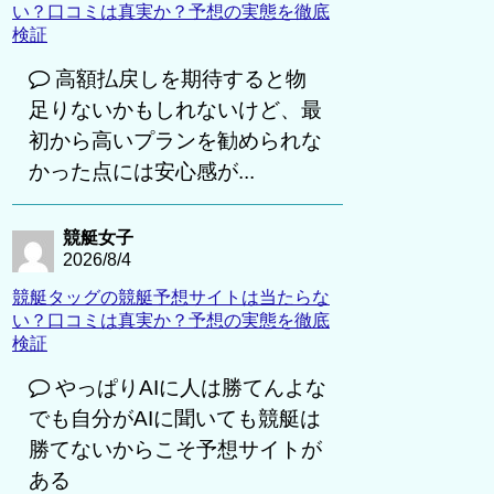
い？口コミは真実か？予想の実態を徹底
検証
高額払戻しを期待すると物
足りないかもしれないけど、最
初から高いプランを勧められな
かった点には安心感が...
競艇女子
2026/8/4
競艇タッグの競艇予想サイトは当たらな
い？口コミは真実か？予想の実態を徹底
検証
やっぱりAIに人は勝てんよな
でも自分がAIに聞いても競艇は
勝てないからこそ予想サイトが
ある