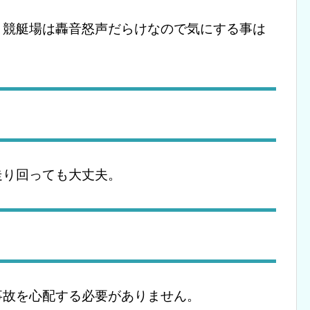
。競艇場は轟音怒声だらけなので気にする事は
走り回っても大丈夫。
事故を心配する必要がありません。