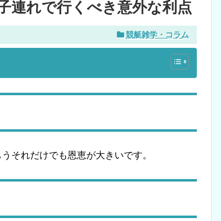
子連れで行くべき意外な利点
競艇雑学・コラム
もうそれだけでも恩恵が大きいです。