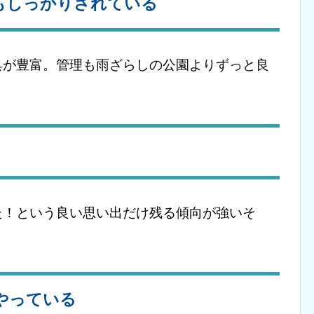
もしっかりされている
具が豊富。管理も雨ざらしの公園よりずっと良
た！という良い思い出だけ残る傾向が強いそ
やっている