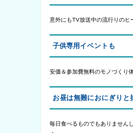
意外にもTV放送中の流行りのヒ
子供専用イベントも
安価＆参加費無料のモノづくり
お昼は無難におにぎりと
毎日食べるものでもありません