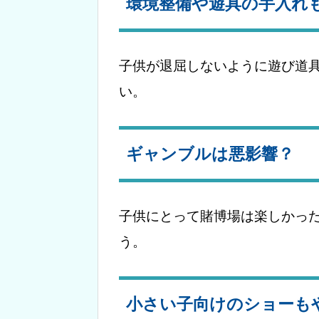
環境整備や遊具の手入れ
子供が退屈しないように遊び道
い。
ギャンブルは悪影響？
子供にとって賭博場は楽しかっ
う。
小さい子向けのショーも