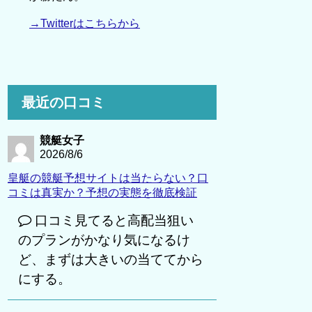
→Twitterはこちらから
最近の口コミ
競艇女子
2026/8/6
皇艇の競艇予想サイトは当たらない？口
コミは真実か？予想の実態を徹底検証
口コミ見てると高配当狙い
のプランがかなり気になるけ
ど、まずは大きいの当ててから
にする。