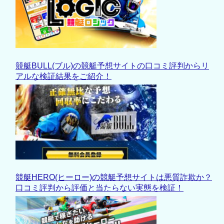
競艇BULL(ブル)の競艇予想サイトの口コミ評判からリ
アルな検証結果をご紹介！
競艇HERO(ヒーロー)の競艇予想サイトは悪質詐欺か？
口コミ評判から評価と当たらない実態を検証！