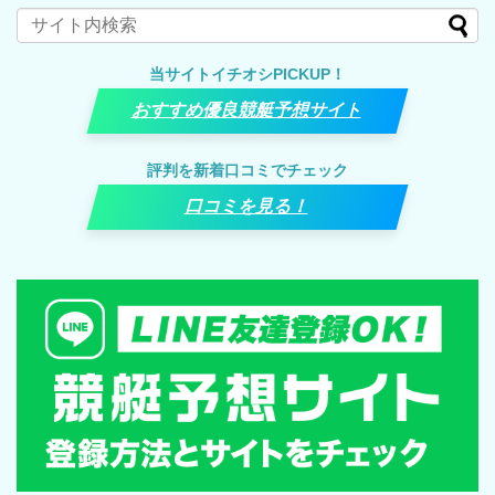
当サイトイチオシPICKUP！
おすすめ優良競艇予想サイト
評判を新着口コミでチェック
口コミを見る！