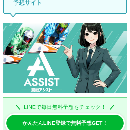
予想サイト
LINEで毎日無料予想をチェック！
かんたんLINE登録で無料予想GET！