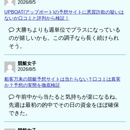
2026/8/5
UPBOAT(アップボート)の予想サイトに悪質詐欺の疑いは
ないか口コミと評判から検証！
大勝ちよりも週単位でプラスになっている
のが嬉しいかも。この調子なら長く続けられ
そう。
競艇女子
2026/8/5
船客万来の競艇予想サイトは当たらない？口コミは真実
か？予想の実態を徹底検証
午前中から当たると気持ちが楽になるね。
先週は最初の的中でその日の資金をほぼ確保
できた。