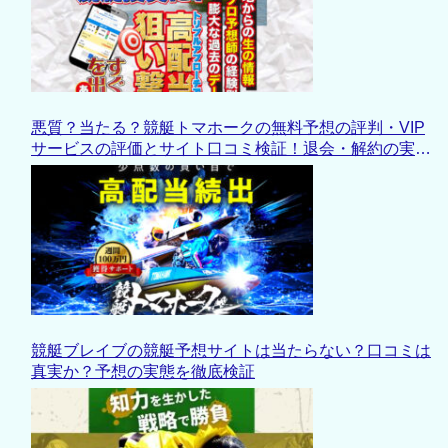
悪質？当たる？競艇トマホークの無料予想の評判・VIP
サービスの評価とサイト口コミ検証！退会・解約の実情
も徹底解説
競艇ブレイブの競艇予想サイトは当たらない？口コミは
真実か？予想の実態を徹底検証