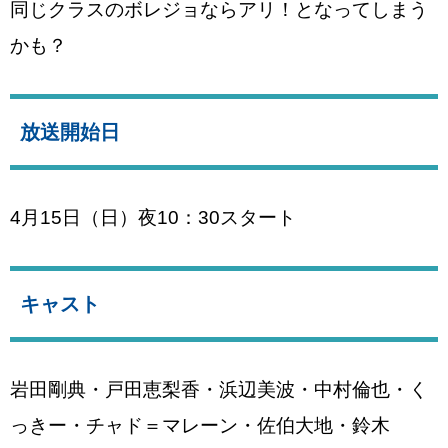
同じクラスのボレジョならアリ！となってしまう
かも？
放送開始日
4月15日（日）夜10：30スタート
キャスト
岩田剛典・戸田恵梨香・浜辺美波・中村倫也・く
っきー・チャド＝マレーン・佐伯大地・鈴木