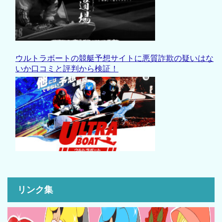
ウルトラボートの競艇予想サイトに悪質詐欺の疑いはな
いか口コミと評判から検証！
リンク集