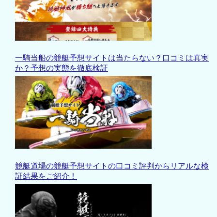
一騎当船の競艇予想サイトは当たらない？口コミは真実
か？予想の実態を徹底検証
競艇道場の競艇予想サイトの口コミ評判からリアルな検
証結果をご紹介！