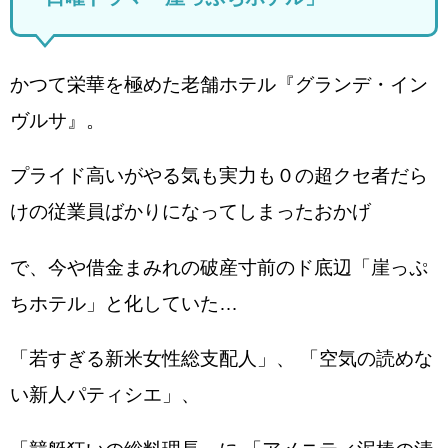
かつて栄華を極めた老舗ホテル『グランデ・イン
ヴルサ』。
プライド高いがやる気も実力も０の超クセ者だら
けの従業員ばかりになってしまったおかげ
で、今や借金まみれの破産寸前のド底辺「崖っぷ
ちホテル」と化していた…
「若すぎる新米女性総支配人」、 「空気の読めな
い新人パティシエ」、