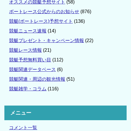
オススメの競艇予想サイト
(58)
ボートレース公式からのお知らせ
(876)
競艇(ボートレース)予想サイト
(136)
競艇ニュース速報
(14)
競艇プレゼント・キャンペーン情報
(22)
競艇レース情報
(21)
競艇予想無料買い目
(112)
競艇関連データベース
(6)
競艇関連・周辺の観光情報
(51)
競艇雑学・コラム
(116)
メニュー
コメント一覧