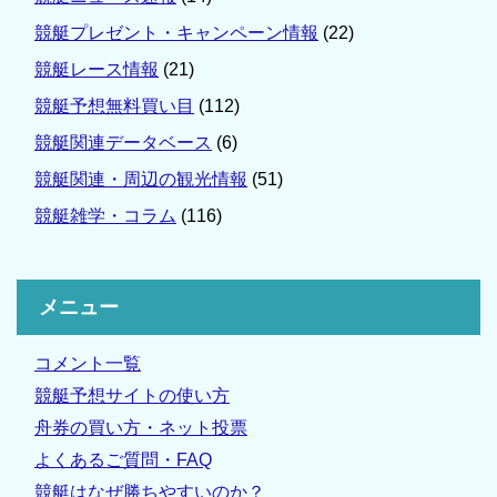
競艇プレゼント・キャンペーン情報
(22)
競艇レース情報
(21)
競艇予想無料買い目
(112)
競艇関連データベース
(6)
競艇関連・周辺の観光情報
(51)
競艇雑学・コラム
(116)
メニュー
コメント一覧
競艇予想サイトの使い方
舟券の買い方・ネット投票
よくあるご質問・FAQ
競艇はなぜ勝ちやすいのか？