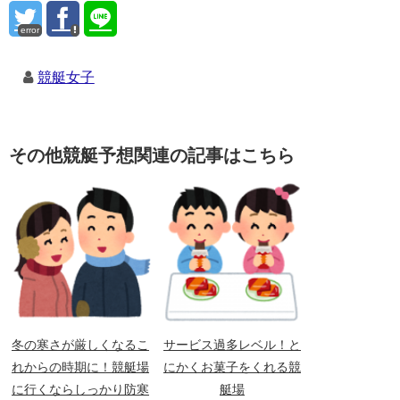
error
競艇女子
その他競艇予想関連の記事はこちら
冬の寒さが厳しくなるこ
サービス過多レベル！と
れからの時期に！競艇場
にかくお菓子をくれる競
に行くならしっかり防寒
艇場