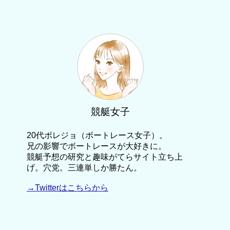
競艇女子
20代ボレジョ（ボートレース女子）。
兄の影響でボートレースが大好きに。
競艇予想の研究と趣味がてらサイト立ち上
げ。穴党。三連単しか勝たん。
→Twitterはこちらから