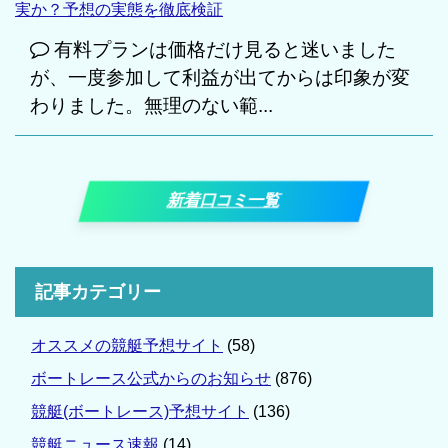
実か？予想の実態を徹底検証
有料プランは価格だけ見ると迷いました
が、一度参加して利益が出てからは印象が変
わりました。無理のない範...
新着口コミ一覧
記事カテゴリー
オススメの競艇予想サイト
(58)
ボートレース公式からのお知らせ
(876)
競艇(ボートレース)予想サイト
(136)
競艇ニュース速報
(14)