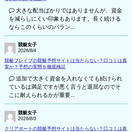
大きな配当ばかりではありませんが、資金
を減らしにくい印象もあります。長く続ける
ならこのくらいのバラン...
競艇女子
2026/8/4
競艇ブレイブの競艇予想サイトは当たらない？口コミは真
実か？予想の実態を徹底検証
追加で大きく資金を入れなくても続けられ
ているは満足ですが悪く言うと退屈なのでそ
こに耐えられるかが重要...
競艇女子
2026/8/3
クリアボートの競艇予想サイトは当たらない？口コミは真