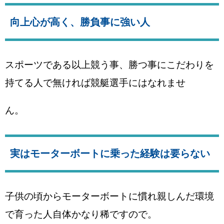
向上心が高く、勝負事に強い人
スポーツである以上競う事、勝つ事にこだわりを
持てる人で無ければ競艇選手にはなれませ
ん。
実はモーターボートに乗った経験は要らない
子供の頃からモーターボートに慣れ親しんだ環境
で育った人自体かなり稀ですので。