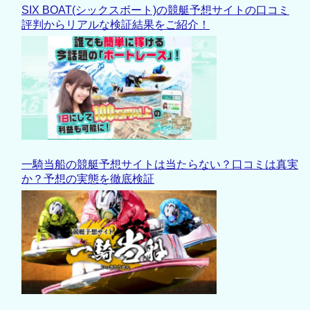
SIX BOAT(シックスボート)の競艇予想サイトの口コミ
評判からリアルな検証結果をご紹介！
一騎当船の競艇予想サイトは当たらない？口コミは真実
か？予想の実態を徹底検証