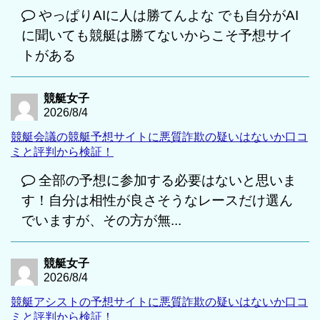
やっぱりAIに人は勝てんよな でも自分がAI
に聞いても競艇は勝てないからこそ予想サイ
トがある
競艇女子
2026/8/4
競艇会議の競艇予想サイトに悪質詐欺の疑いはないか口コ
ミと評判から検証！
全部の予想に参加する必要はないと思いま
す！自分は相性が良さそうなレースだけ選ん
でいますが、その方が無...
競艇女子
2026/8/4
競艇アシストの予想サイトに悪質詐欺の疑いはないか口コ
ミと評判から検証！