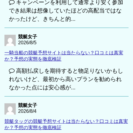
キャンペーンを利用して通常より安く参加
でき結果は想像していたほどの高配当ではな
かったけど、きちんと的...
競艇女子
2026/8/5
一騎当船の競艇予想サイトは当たらない？口コミは真実
か？予想の実態を徹底検証
高額払戻しを期待すると物足りないかもし
れないけど、最初から高いプランを勧められ
なかった点には安心感が...
競艇女子
2026/8/4
競艇タッグの競艇予想サイトは当たらない？口コミは真実
か？予想の実態を徹底検証