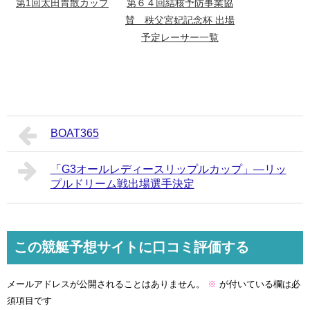
第1回太田胃散カップ
第６４回結核予防事業協
賛 秩父宮妃記念杯 出場
予定レーサー一覧
BOAT365
「G3オールレディースリップルカップ」―リッ
プルドリーム戦出場選手決定
この競艇予想サイトに口コミ評価する
メールアドレスが公開されることはありません。
※
が付いている欄は必
須項目です