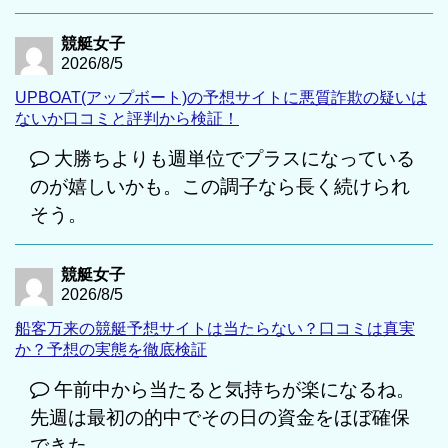
競艇女子
2026/8/5
UPBOAT(アップボート)の予想サイトに悪質詐欺の疑いは
ないか口コミと評判から検証！
大勝ちよりも週単位でプラスになっている
のが嬉しいかも。この調子なら長く続けられ
そう。
競艇女子
2026/8/5
船客万来の競艇予想サイトは当たらない？口コミは真実
か？予想の実態を徹底検証
午前中から当たると気持ちが楽になるね。
先週は最初の的中でその日の資金をほぼ確保
できた。