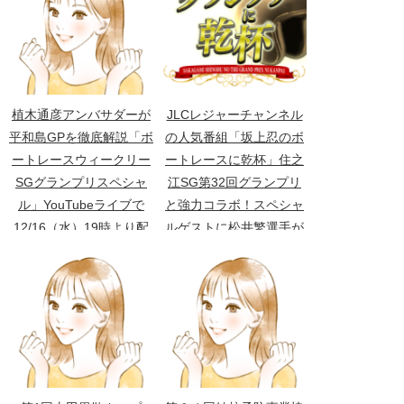
植木通彦アンバサダーが
JLCレジャーチャンネル
平和島GPを徹底解説「ボ
の人気番組「坂上忍のボ
ートレースウィークリー
ートレースに乾杯」住之
SGグランプリスペシャ
江SG第32回グランプリ
ル」YouTubeライブで
と強力コラボ！スペシャ
12/16（水）19時より配
ルゲストに松井繁選手が
信
登場！