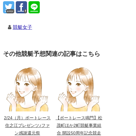
error
競艇女子
その他競艇予想関連の記事はこちら
2/24（月）ボートレース
【ボートレース鳴門】松
住之江プレゼンツ♪ファ
茂町ほか2町競艇事業組
ン感謝還元祭
合 開設50周年記念競走