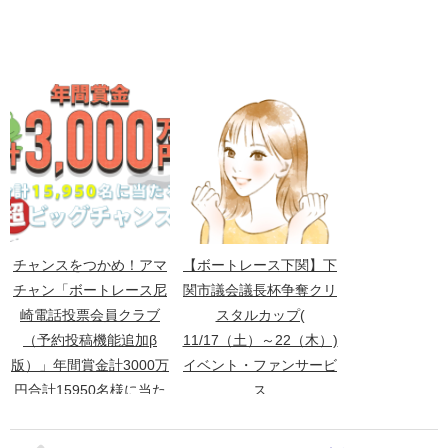
チャンスをつかめ！アマ
【ボートレース下関】下
チャン「ボートレース尼
関市議会議長杯争奪クリ
崎電話投票会員クラブ
スタルカップ(
（予約投稿機能追加β
11/17（土）～22（木）)
版）」年間賞金計3000万
イベント・ファンサービ
円合計15950名様に当た
ス
る超ビッグチャンス！