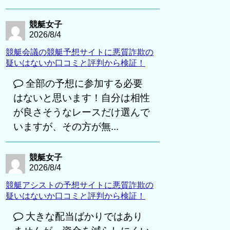
競艇女子
2026/8/4
競艇会議の競艇予想サイトに悪質詐欺の
疑いはないか口コミと評判から検証！
全部の予想に参加する必要
はないと思います！自分は相性
が良さそうなレースだけ選んで
いますが、その方が無...
競艇女子
2026/8/4
競艇アシストの予想サイトに悪質詐欺の
疑いはないか口コミと評判から検証！
大きな配当ばかりではあり