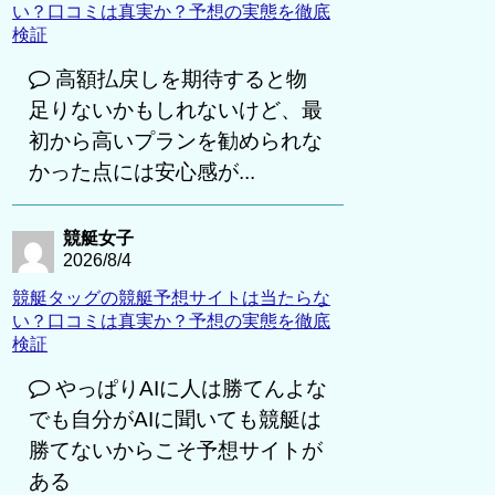
い？口コミは真実か？予想の実態を徹底
検証
高額払戻しを期待すると物
足りないかもしれないけど、最
初から高いプランを勧められな
かった点には安心感が...
競艇女子
2026/8/4
競艇タッグの競艇予想サイトは当たらな
い？口コミは真実か？予想の実態を徹底
検証
やっぱりAIに人は勝てんよな
でも自分がAIに聞いても競艇は
勝てないからこそ予想サイトが
ある