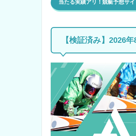
当たる実績アリ！競艇予想サイ
【検証済み】2026