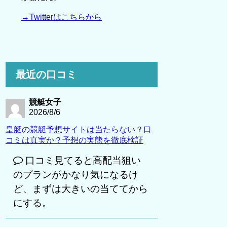
→Twitterはこちらから
最近の口コミ
競艇女子
2026/8/6
皇艇の競艇予想サイトは当たらない？口
コミは真実か？予想の実態を徹底検証
口コミ見てると高配当狙い
のプランがかなり気になるけ
ど、まずは大きいの当ててから
にする。