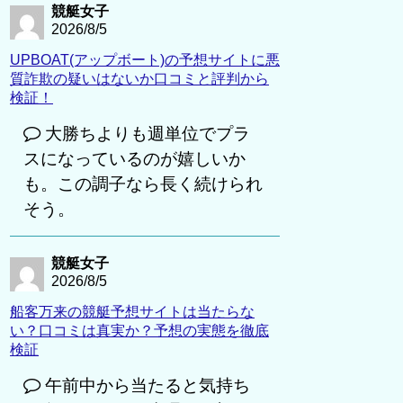
競艇女子
2026/8/5
UPBOAT(アップボート)の予想サイトに悪
質詐欺の疑いはないか口コミと評判から
検証！
大勝ちよりも週単位でプラ
スになっているのが嬉しいか
も。この調子なら長く続けられ
そう。
競艇女子
2026/8/5
船客万来の競艇予想サイトは当たらな
い？口コミは真実か？予想の実態を徹底
検証
午前中から当たると気持ち