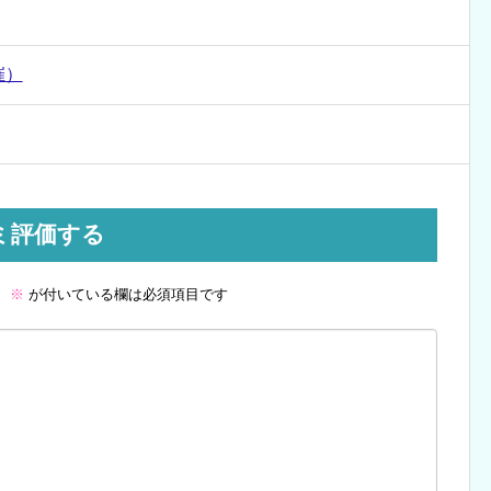
催）
ミ評価する
。
※
が付いている欄は必須項目です