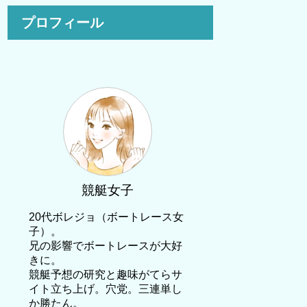
プロフィール
競艇女子
20代ボレジョ（ボートレース女
子）。
兄の影響でボートレースが大好
きに。
競艇予想の研究と趣味がてらサ
イト立ち上げ。穴党。三連単し
か勝たん。