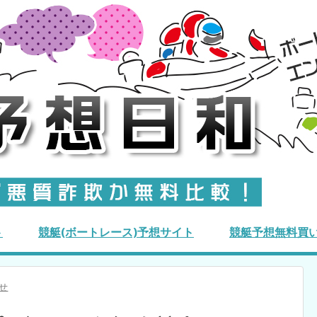
ト
競艇(ボートレース)予想サイト
競艇予想無料買
せ