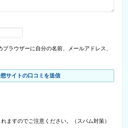
めブラウザーに自分の名前、メールアドレス、
されますのでご注意ください。（スパム対策）