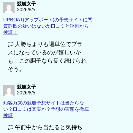
競艇女子
2026/8/5
UPBOAT(アップボート)の予想サイトに悪
質詐欺の疑いはないか口コミと評判から
検証！
大勝ちよりも週単位でプラ
スになっているのが嬉しいか
も。この調子なら長く続けられ
そう。
競艇女子
2026/8/5
船客万来の競艇予想サイトは当たらな
い？口コミは真実か？予想の実態を徹底
検証
午前中から当たると気持ち