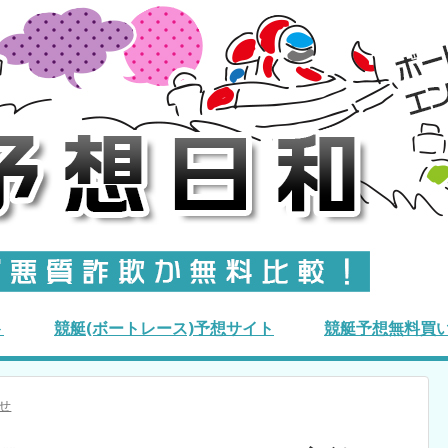
ト
競艇(ボートレース)予想サイト
競艇予想無料買
せ