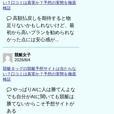
い？口コミは真実か？予想の実態を徹底
検証
高額払戻しを期待すると物
足りないかもしれないけど、最
初から高いプランを勧められな
かった点には安心感が...
競艇女子
2026/8/4
競艇タッグの競艇予想サイトは当たらな
い？口コミは真実か？予想の実態を徹底
検証
やっぱりAIに人は勝てんよな
でも自分がAIに聞いても競艇は
勝てないからこそ予想サイトが
ある