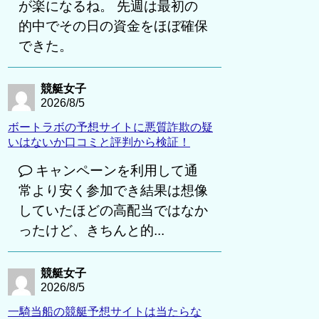
が楽になるね。 先週は最初の
的中でその日の資金をほぼ確保
できた。
競艇女子
2026/8/5
ボートラボの予想サイトに悪質詐欺の疑
いはないか口コミと評判から検証！
キャンペーンを利用して通
常より安く参加でき結果は想像
していたほどの高配当ではなか
ったけど、きちんと的...
競艇女子
2026/8/5
一騎当船の競艇予想サイトは当たらな