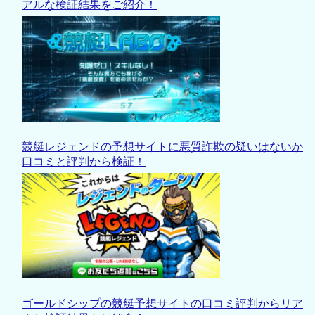
アルな検証結果をご紹介！
競艇レジェンドの予想サイトに悪質詐欺の疑いはないか
口コミと評判から検証！
ゴールドシップの競艇予想サイトの口コミ評判からリア