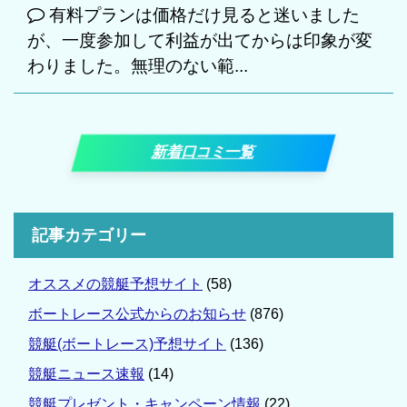
有料プランは価格だけ見ると迷いました
が、一度参加して利益が出てからは印象が変
わりました。無理のない範...
新着口コミ一覧
記事カテゴリー
オススメの競艇予想サイト
(58)
ボートレース公式からのお知らせ
(876)
競艇(ボートレース)予想サイト
(136)
競艇ニュース速報
(14)
競艇プレゼント・キャンペーン情報
(22)