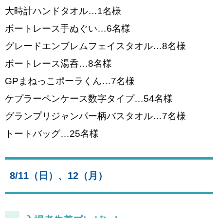
大時計ハンドタオル…1名様
ボートレース手ぬぐい…6名様
グレードエンブレムフェイスタオル…8名様
ボートレース湯呑…8名様
GPまねっこポーラくん…7名様
ケプラーペンケース数字タイプ…54名様
グランプリジャンパー柄バスタオル…7名様
トートバッグ…25名様
8/11（日）、12（月）