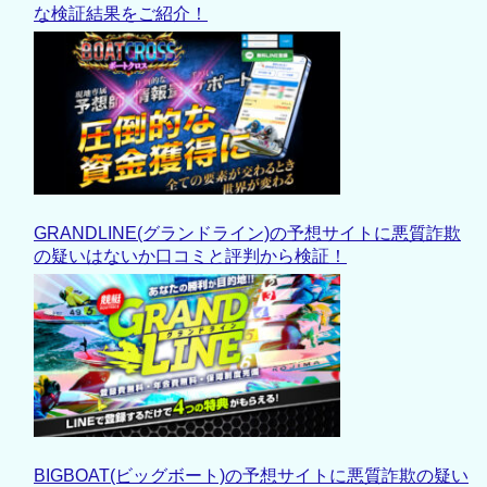
な検証結果をご紹介！
GRANDLINE(グランドライン)の予想サイトに悪質詐欺
の疑いはないか口コミと評判から検証！
BIGBOAT(ビッグボート)の予想サイトに悪質詐欺の疑い