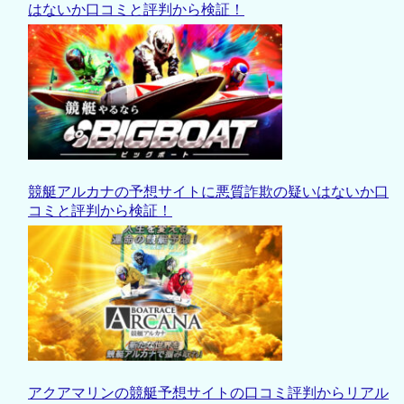
はないか口コミと評判から検証！
競艇アルカナの予想サイトに悪質詐欺の疑いはないか口
コミと評判から検証！
アクアマリンの競艇予想サイトの口コミ評判からリアル