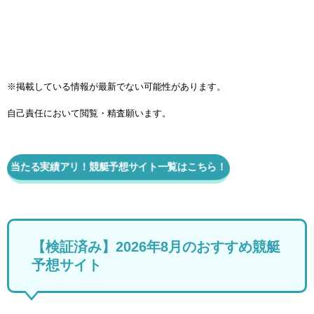
※掲載している情報が最新でない可能性があります。
自己責任において閲覧・精査願います。
当たる実績アリ！競艇予想サイト一覧はこちら！
【検証済み】2026年8月のおすすめ競艇
予想サイト