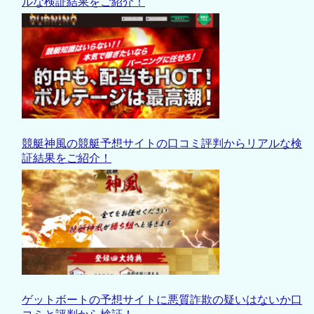
ルな検証結果をご紹介！
競艇神風の競艇予想サイトの口コミ評判からリアルな検
証結果をご紹介！
ゲットボートの予想サイトに悪質詐欺の疑いはないか口