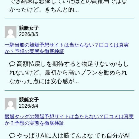
でき結果は想像していたほどの高配当ではな
かったけど、きちんと的...
競艇女子
2026/8/5
一騎当船の競艇予想サイトは当たらない？口コミは真実
か？予想の実態を徹底検証
高額払戻しを期待すると物足りないかもし
れないけど、最初から高いプランを勧められ
なかった点には安心感が...
競艇女子
2026/8/4
競艇タッグの競艇予想サイトは当たらない？口コミは真実
か？予想の実態を徹底検証
やっぱりAIに人は勝てんよな でも自分がAI