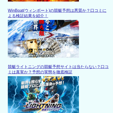
WinBoat(ウィンボート)の競艇予想は悪質か？口コミに
よる検証結果を紹介！
競艇ライトニングの競艇予想サイトは当たらない？口コ
ミは真実か？予想の実態を徹底検証