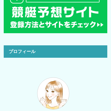
プロフィール