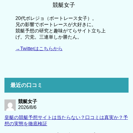
競艇女子
20代ボレジョ（ボートレース女子）。
兄の影響でボートレースが大好きに。
競艇予想の研究と趣味がてらサイト立ち上
げ。穴党。三連単しか勝たん。
→Twitterはこちらから
最近の口コミ
競艇女子
2026/8/6
皇艇の競艇予想サイトは当たらない？口コミは真実か？予
想の実態を徹底検証