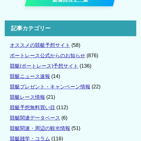
記事カテゴリー
オススメの競艇予想サイト
(58)
ボートレース公式からのお知らせ
(876)
競艇(ボートレース)予想サイト
(136)
競艇ニュース速報
(14)
競艇プレゼント・キャンペーン情報
(22)
競艇レース情報
(21)
競艇予想無料買い目
(112)
競艇関連データベース
(6)
競艇関連・周辺の観光情報
(51)
競艇雑学・コラム
(116)