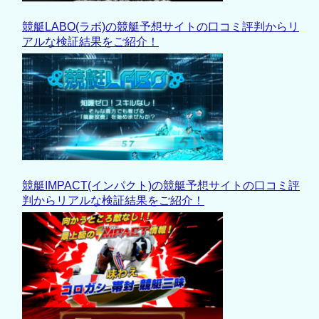
競艇LABO(ラボ)の競艇予想サイトの口コミ評判からリ
アルな検証結果をご紹介！
競艇IMPACT(インパクト)の競艇予想サイトの口コミ評
判からリアルな検証結果をご紹介！