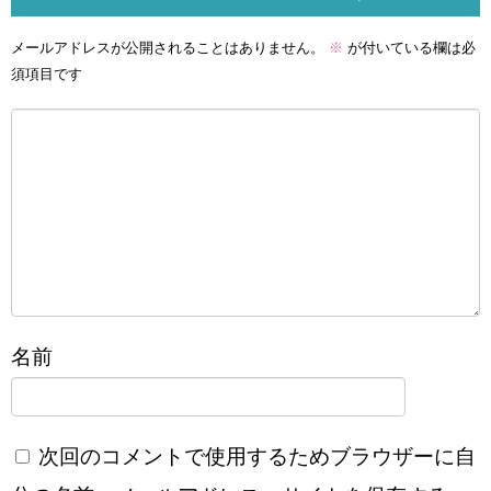
メールアドレスが公開されることはありません。
※
が付いている欄は必
須項目です
名前
次回のコメントで使用するためブラウザーに自