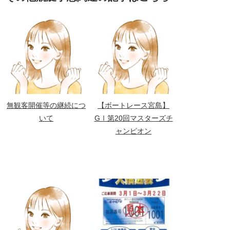
無観客開催等の継続につ
【ボートレース宮島】
いて
GⅠ第20回マスターズチ
ャンピオン