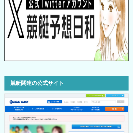
競艇関連の公式サイト