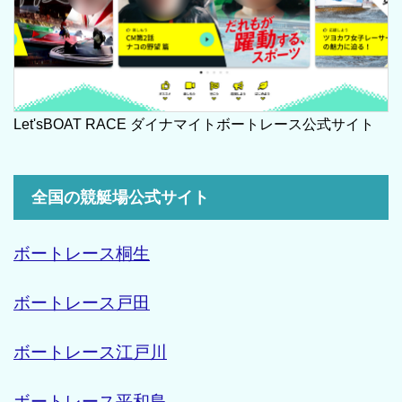
Let'sBOAT RACE ダイナマイトボートレース公式サイト
全国の競艇場公式サイト
ボートレース桐生
ボートレース戸田
ボートレース江戸川
ボートレース平和島