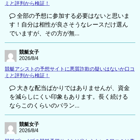
ミと評判から検証！
全部の予想に参加する必要はないと思いま
す！自分は相性が良さそうなレースだけ選ん
でいますが、その方が無...
競艇女子
2026/8/4
競艇アシストの予想サイトに悪質詐欺の疑いはないか口コ
ミと評判から検証！
大きな配当ばかりではありませんが、資金
を減らしにくい印象もあります。長く続ける
ならこのくらいのバラン...
競艇女子
2026/8/4