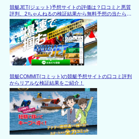
競艇JET(ジェット)予想サイトの評価は？口コミと悪質
評判、2ちゃんねるの検証結果から無料予想の当たらな
い実態と退会理由も徹底解析！
競艇COMMIT(コミット)の競艇予想サイトの口コミ評判
からリアルな検証結果をご紹介！