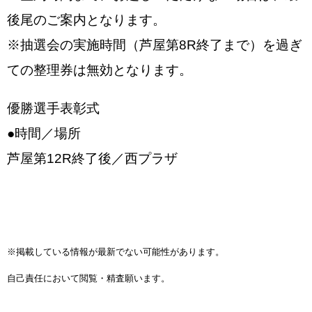
後尾のご案内となります。
※抽選会の実施時間（芦屋第8R終了まで）を過ぎ
ての整理券は無効となります。
優勝選手表彰式
●時間／場所
芦屋第12R終了後／西プラザ
※掲載している情報が最新でない可能性があります。
自己責任において閲覧・精査願います。