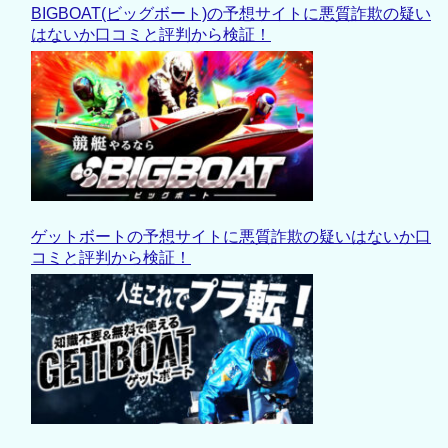
BIGBOAT(ビッグボート)の予想サイトに悪質詐欺の疑い
はないか口コミと評判から検証！
ゲットボートの予想サイトに悪質詐欺の疑いはないか口
コミと評判から検証！