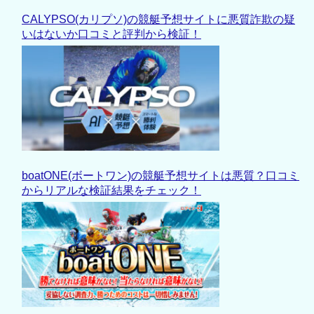
CALYPSO(カリプソ)の競艇予想サイトに悪質詐欺の疑
いはないか口コミと評判から検証！
boatONE(ボートワン)の競艇予想サイトは悪質？口コミ
からリアルな検証結果をチェック！