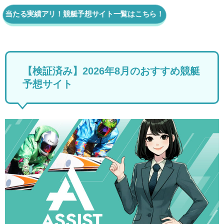
当たる実績アリ！競艇予想サイト一覧はこちら！
【検証済み】2026年8月のおすすめ競艇
予想サイト