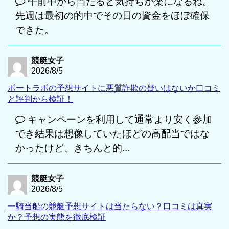
午前中から当たると気持ちが楽になるね。
先週は最初の的中でその日の資金をほぼ確保
できた。
競艇女子
2026/8/5
ボートラボの予想サイトに悪質詐欺の疑いはないか口コミ
と評判から検証！
キャンペーンを利用して通常より安く参加
でき結果は想像していたほどの高配当ではな
かったけど、きちんと的...
競艇女子
2026/8/5
一騎当船の競艇予想サイトは当たらない？口コミは真実
か？予想の実態を徹底検証