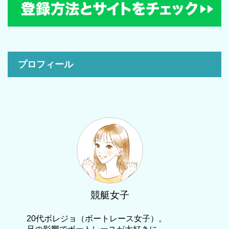
プロフィール
競艇女子
20代ボレジョ（ボートレース女子）。