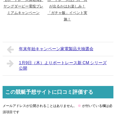
ヤングダービー電投プレ
が出るかはお楽しみ！
ミアムキャンペーン
「ガチャ飯」イベント実
施！
年末年始キャンペーン家電製品大抽選会
1月9日（木）よりボートレース新 CM シリーズ
公開
この競艇予想サイトに口コミ評価する
メールアドレスが公開されることはありません。
※
が付いている欄は必
須項目です