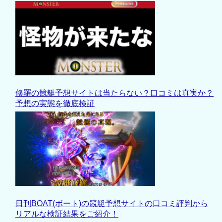
修羅の競艇予想サイトは当たらない？口コミは真実か？
予想の実態を徹底検証
日刊BOAT(ボート)の競艇予想サイトの口コミ評判から
リアルな検証結果をご紹介！