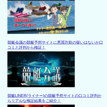
競艇会議の競艇予想サイトに悪質詐欺の疑いはないか口
コミと評判から検証！
競艇LINER(ライナー)の競艇予想サイトの口コミ評判か
らリアルな検証結果をご紹介！