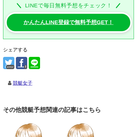
LINEで毎日無料予想をチェック！
かんたんLINE登録で無料予想GET！
シェアする
error
競艇女子
その他競艇予想関連の記事はこちら