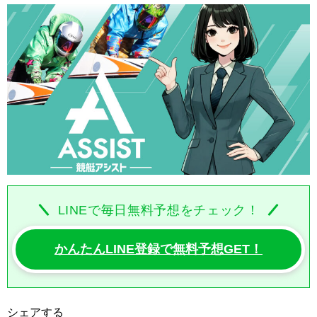
LINEで毎日無料予想をチェック！
かんたんLINE登録で無料予想GET！
シェアする