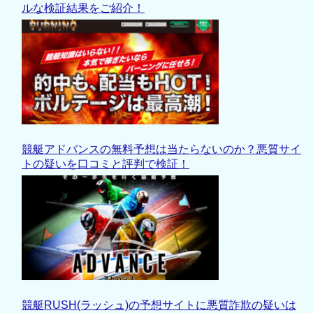
ルな検証結果をご紹介！
競艇アドバンスの無料予想は当たらないのか？悪質サイ
トの疑いを口コミと評判で検証！
競艇RUSH(ラッシュ)の予想サイトに悪質詐欺の疑いは