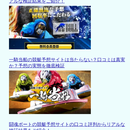
アルな検証結果をご紹介！
一騎当船の競艇予想サイトは当たらない？口コミは真実
か？予想の実態を徹底検証
闘魂ボートの競艇予想サイトの口コミ評判からリアルな