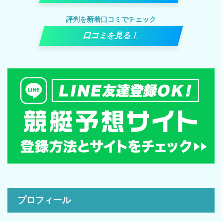
評判を新着口コミでチェック
口コミを見る！
プロフィール