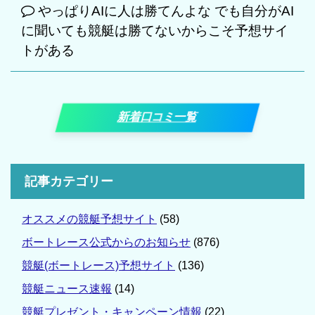
やっぱりAIに人は勝てんよな でも自分がAI
に聞いても競艇は勝てないからこそ予想サイ
トがある
新着口コミ一覧
記事カテゴリー
オススメの競艇予想サイト
(58)
ボートレース公式からのお知らせ
(876)
競艇(ボートレース)予想サイト
(136)
競艇ニュース速報
(14)
競艇プレゼント・キャンペーン情報
(22)