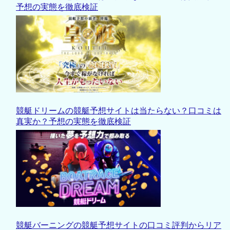
予想の実態を徹底検証
競艇ドリームの競艇予想サイトは当たらない？口コミは
真実か？予想の実態を徹底検証
競艇バーニングの競艇予想サイトの口コミ評判からリア