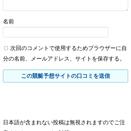
名前
次回のコメントで使用するためブラウザーに自
分の名前、メールアドレス、サイトを保存する。
日本語が含まれない投稿は無視されますのでご注