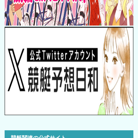
競艇関連の公式サイト