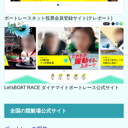
ボートレースネット投票会員登録サイト(テレボート)
Let'sBOAT RACE ダイナマイトボートレース公式サイト
全国の競艇場公式サイト