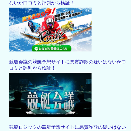
ないか口コミと評判から検証！
競艇会議の競艇予想サイトに悪質詐欺の疑いはないか口
コミと評判から検証！
競艇ロジックの競艇予想サイトに悪質詐欺の疑いはない