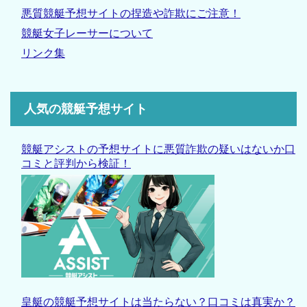
悪質競艇予想サイトの捏造や詐欺にご注意！
競艇女子レーサーについて
リンク集
人気の競艇予想サイト
競艇アシストの予想サイトに悪質詐欺の疑いはないか口
コミと評判から検証！
皇艇の競艇予想サイトは当たらない？口コミは真実か？