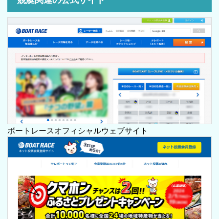
ボートレースオフィシャルウェブサイト