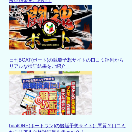
検証結果をご紹介！
日刊BOAT(ボート)の競艇予想サイトの口コミ評判から
リアルな検証結果をご紹介！
boatONE(ボートワン)の競艇予想サイトは悪質？口コミ
からリアルな検証結果をチェック！