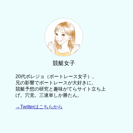
競艇女子
20代ボレジョ（ボートレース女子）。
兄の影響でボートレースが大好きに。
競艇予想の研究と趣味がてらサイト立ち上
げ。穴党。三連単しか勝たん。
→Twitterはこちらから