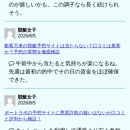
のが嬉しいかも。この調子なら長く続けられ
そう。
競艇女子
2026/8/5
船客万来の競艇予想サイトは当たらない？口コミは真実
か？予想の実態を徹底検証
午前中から当たると気持ちが楽になるね。
先週は最初の的中でその日の資金をほぼ確保
できた。
競艇女子
2026/8/5
ボートラボの予想サイトに悪質詐欺の疑いはないか口コミ
と評判から検証！