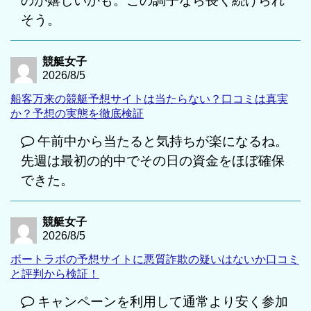
のが嬉しいかも。この調子なら長く続けられ
そう。
競艇女子
2026/8/5
船客万来の競艇予想サイトは当たらない？口コミは真実
か？予想の実態を徹底検証
午前中から当たると気持ちが楽になるね。
先週は最初の的中でその日の資金をほぼ確保
できた。
競艇女子
2026/8/5
ボートラボの予想サイトに悪質詐欺の疑いはないか口コミ
と評判から検証！
キャンペーンを利用して通常より安く参加