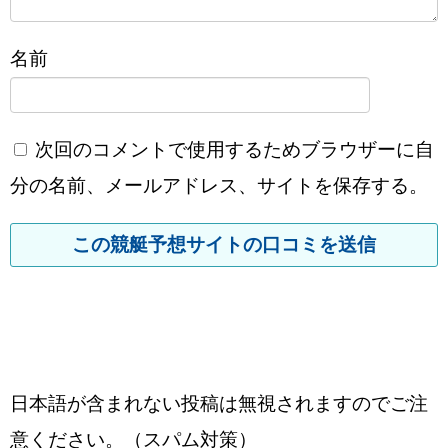
名前
次回のコメントで使用するためブラウザーに自
分の名前、メールアドレス、サイトを保存する。
日本語が含まれない投稿は無視されますのでご注
意ください。（スパム対策）