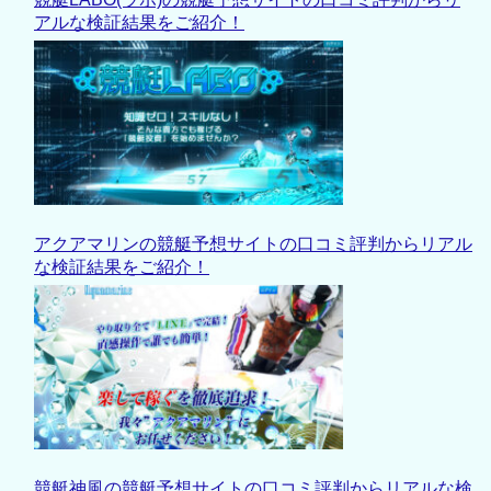
アルな検証結果をご紹介！
アクアマリンの競艇予想サイトの口コミ評判からリアル
な検証結果をご紹介！
競艇神風の競艇予想サイトの口コミ評判からリアルな検