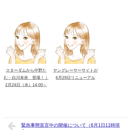
スターダムから中野た
ヤングレーサーサイトが
む・白川未奈 登場！｜
6月29日リニューアル
2月24日（水）14:00～
緊急事態宣言中の開催について（6月1日11時現