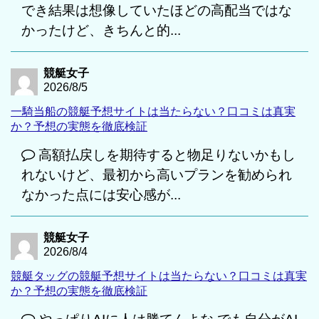
でき結果は想像していたほどの高配当ではな
かったけど、きちんと的...
競艇女子
2026/8/5
一騎当船の競艇予想サイトは当たらない？口コミは真実
か？予想の実態を徹底検証
高額払戻しを期待すると物足りないかもし
れないけど、最初から高いプランを勧められ
なかった点には安心感が...
競艇女子
2026/8/4
競艇タッグの競艇予想サイトは当たらない？口コミは真実
か？予想の実態を徹底検証