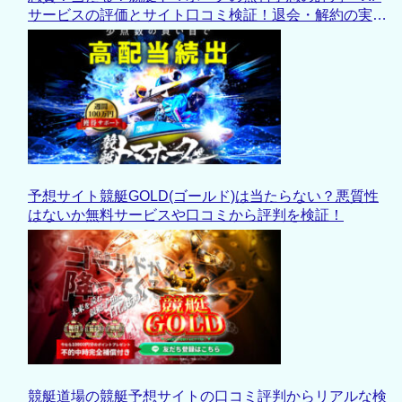
サービスの評価とサイト口コミ検証！退会・解約の実情
も徹底解説
予想サイト競艇GOLD(ゴールド)は当たらない？悪質性
はないか無料サービスや口コミから評判を検証！
競艇道場の競艇予想サイトの口コミ評判からリアルな検