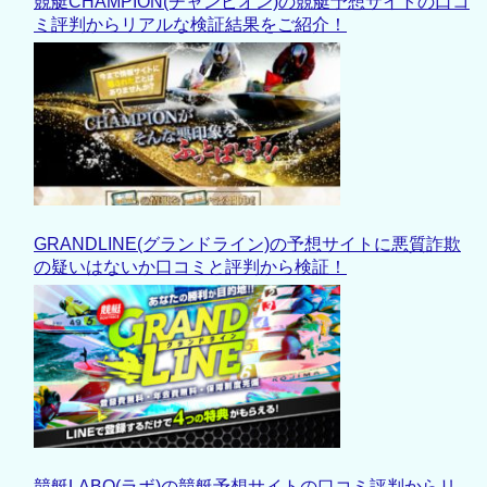
競艇CHAMPION(チャンピオン)の競艇予想サイトの口コ
ミ評判からリアルな検証結果をご紹介！
GRANDLINE(グランドライン)の予想サイトに悪質詐欺
の疑いはないか口コミと評判から検証！
競艇LABO(ラボ)の競艇予想サイトの口コミ評判からリ