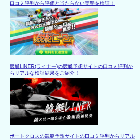
口コミ評判から評価と当たらない実態を検証！
競艇LINER(ライナー)の競艇予想サイトの口コミ評判か
らリアルな検証結果をご紹介！
ボートクロスの競艇予想サイトの口コミ評判からリアル