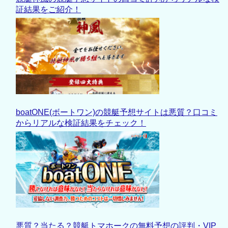
証結果をご紹介！
boatONE(ボートワン)の競艇予想サイトは悪質？口コミ
からリアルな検証結果をチェック！
悪質？当たる？競艇トマホークの無料予想の評判・VIP