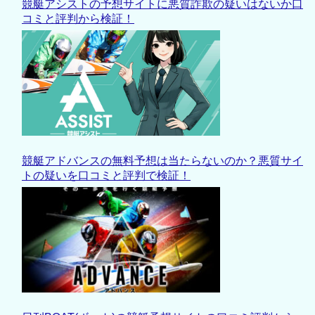
競艇アシストの予想サイトに悪質詐欺の疑いはないか口
コミと評判から検証！
競艇アドバンスの無料予想は当たらないのか？悪質サイ
トの疑いを口コミと評判で検証！