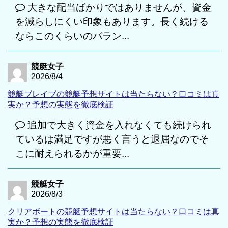
大きな配当ばかりではありませんが、資金
を減らしにくい印象もあります。長く続ける
ならこのくらいのバラン...
競艇女子
2026/8/4
競艇ブレイブの競艇予想サイトは当たらない？口コミは真
実か？予想の実態を徹底検証
追加で大きく資金を入れなくても続けられ
ているは満足ですが悪く言うと退屈なのでそ
こに耐えられるかが重要...
競艇女子
2026/8/3
クリアボートの競艇予想サイトは当たらない？口コミは真
実か？予想の実態を徹底検証