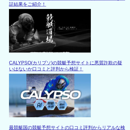
証結果をご紹介！
CALYPSO(カリプソ)の競艇予想サイトに悪質詐欺の疑
いはないか口コミと評判から検証！
最競艇国の競艇予想サイトの口コミ評判からリアルな検