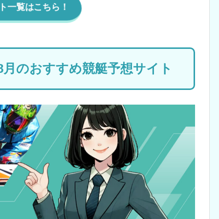
ト一覧はこちら！
年8月のおすすめ競艇予想サイト