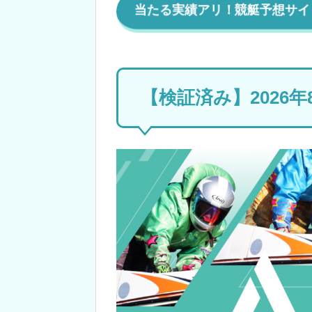
当たる実績アリ！競艇予想サイ
【検証済み】2026