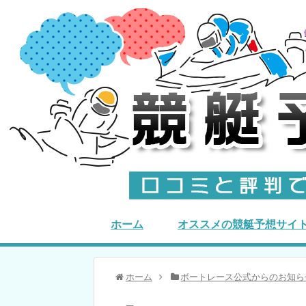
ホーム
オススメの競艇予想サイ
ホーム
ボートレース公式からのお知ら