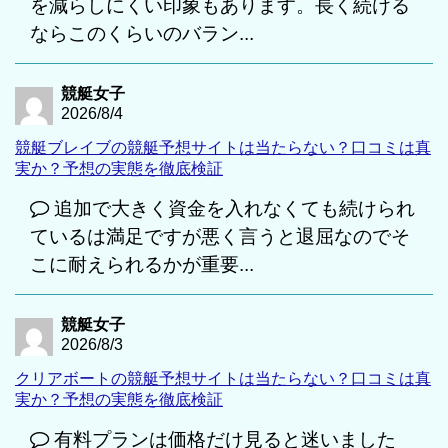
を減らしにくい印象もあります。長く続ける
ならこのくらいのバラン...
競艇女子
2026/8/4
競艇ブレイブの競艇予想サイトは当たらない？口コミは真
実か？予想の実態を徹底検証
追加で大きく資金を入れなくても続けられ
ているは満足ですが悪く言うと退屈なのでそ
こに耐えられるかが重要...
競艇女子
2026/8/3
クリアボートの競艇予想サイトは当たらない？口コミは真
実か？予想の実態を徹底検証
有料プランは価格だけ見ると迷いました