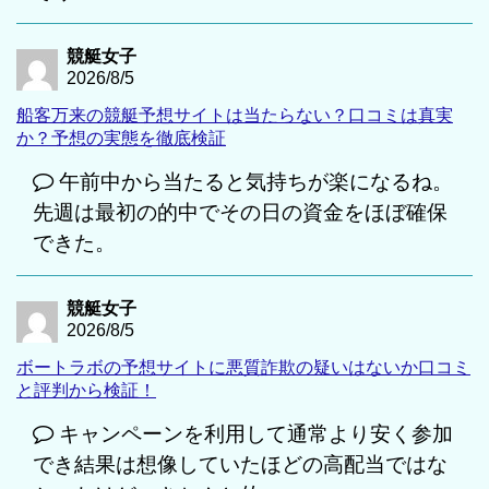
競艇女子
2026/8/5
船客万来の競艇予想サイトは当たらない？口コミは真実
か？予想の実態を徹底検証
午前中から当たると気持ちが楽になるね。
先週は最初の的中でその日の資金をほぼ確保
できた。
競艇女子
2026/8/5
ボートラボの予想サイトに悪質詐欺の疑いはないか口コミ
と評判から検証！
キャンペーンを利用して通常より安く参加
でき結果は想像していたほどの高配当ではな