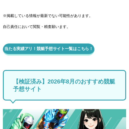
※掲載している情報が最新でない可能性があります。
自己責任において閲覧・精査願います。
当たる実績アリ！競艇予想サイト一覧はこちら！
【検証済み】2026年8月のおすすめ競艇
予想サイト