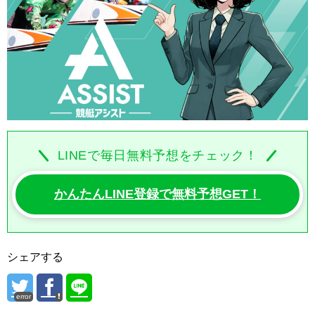
LINEで毎日無料予想をチェック！
かんたんLINE登録で無料予想GET！
シェアする
error