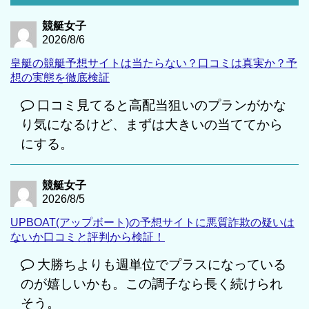
競艇女子
2026/8/6
皇艇の競艇予想サイトは当たらない？口コミは真実か？予
想の実態を徹底検証
口コミ見てると高配当狙いのプランがかな
り気になるけど、まずは大きいの当ててから
にする。
競艇女子
2026/8/5
UPBOAT(アップボート)の予想サイトに悪質詐欺の疑いは
ないか口コミと評判から検証！
大勝ちよりも週単位でプラスになっている
のが嬉しいかも。この調子なら長く続けられ
そう。