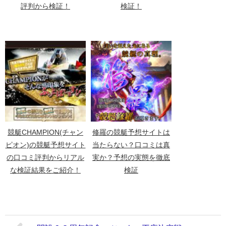
評判から検証！
検証！
競艇CHAMPION(チャン
修羅の競艇予想サイトは
ピオン)の競艇予想サイト
当たらない？口コミは真
の口コミ評判からリアル
実か？予想の実態を徹底
な検証結果をご紹介！
検証