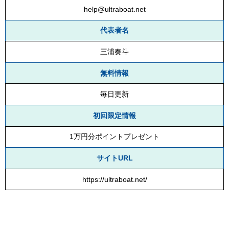
help@ultraboat.net
代表者名
三浦奏斗
無料情報
毎日更新
初回限定情報
1万円分ポイントプレゼント
サイトURL
https://ultraboat.net/