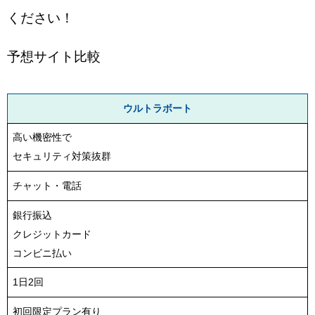
ください！
予想サイト比較
ウルトラボート
高い機密性で
セキュリティ対策抜群
チャット・電話
銀行振込
クレジットカード
コンビニ払い
1日2回
初回限定プラン有り