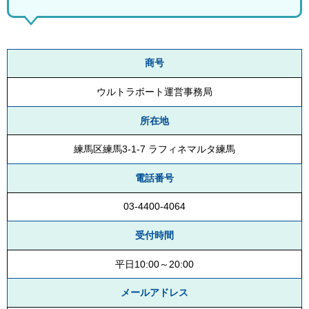
商号
ウルトラボート運営事務局
所在地
練馬区練馬3-1-7 ラフィネマルタ練馬
電話番号
03-4400-4064
受付時間
平日10:00～20:00
メールアドレス