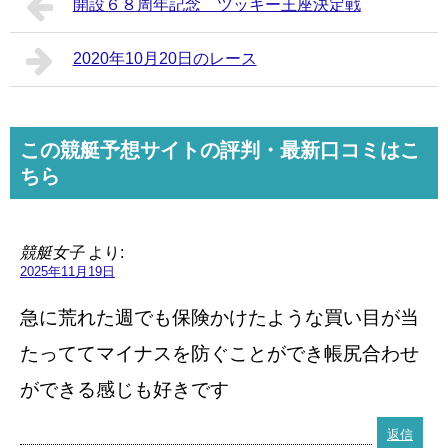
開設６８周年記念 ツッキー王座決定戦
2020年10月20日のレース
この競艇予想サイトの評判・最新口コミはこ
ちら
競艇女子
より:
2025年11月19日
急に荒れた週でも保険かけたような買い目が当
たっててマイナスを防ぐことができ帳尻合わせ
ができる感じも好きです
返信