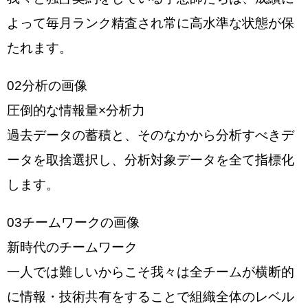
よって毎月ランク精査され常に高水準な状態が保
たれます。
02分析の画像
圧倒的な情報量×分析力
過去データの蓄積と、そのなかから分析すべきデ
ータを取捨選択し、分析対象データを全て指標化
します。
03チームワークの画像
新時代のチームワーク
一人では難しいからこそ我々は全チームが横断的
に情報・技術共有をすることで組織全体のレベル