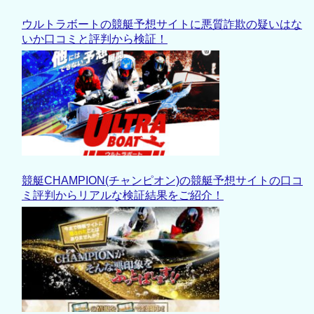
ウルトラボートの競艇予想サイトに悪質詐欺の疑いはな
いか口コミと評判から検証！
競艇CHAMPION(チャンピオン)の競艇予想サイトの口コ
ミ評判からリアルな検証結果をご紹介！