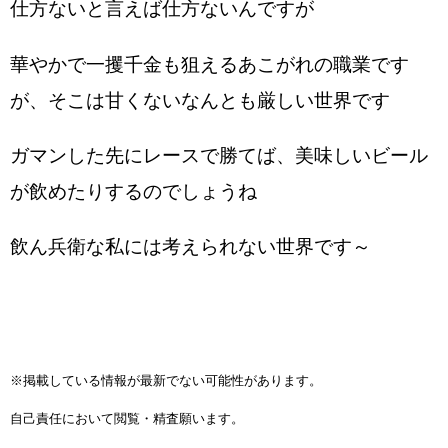
仕方ないと言えば仕方ないんですが
華やかで一攫千金も狙えるあこがれの職業です
が、そこは甘くないなんとも厳しい世界です
ガマンした先にレースで勝てば、美味しいビール
が飲めたりするのでしょうね
飲ん兵衛な私には考えられない世界です～
※掲載している情報が最新でない可能性があります。
自己責任において閲覧・精査願います。