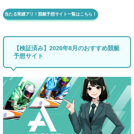
当たる実績アリ！競艇予想サイト一覧はこちら！
【検証済み】2026年8月のおすすめ競艇
予想サイト