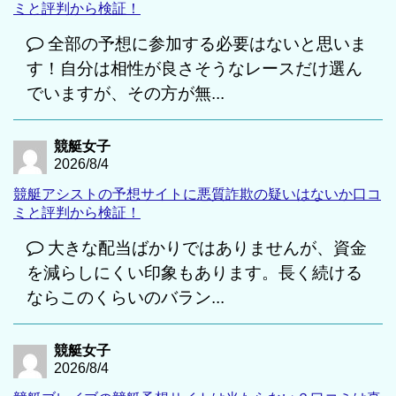
ミと評判から検証！
全部の予想に参加する必要はないと思いま
す！自分は相性が良さそうなレースだけ選ん
でいますが、その方が無...
競艇女子
2026/8/4
競艇アシストの予想サイトに悪質詐欺の疑いはないか口コ
ミと評判から検証！
大きな配当ばかりではありませんが、資金
を減らしにくい印象もあります。長く続ける
ならこのくらいのバラン...
競艇女子
2026/8/4