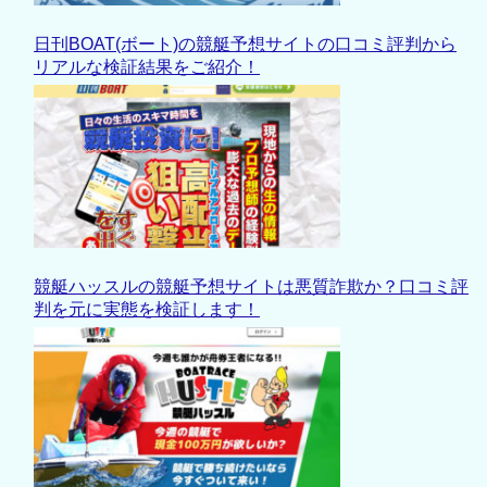
日刊BOAT(ボート)の競艇予想サイトの口コミ評判から
リアルな検証結果をご紹介！
競艇ハッスルの競艇予想サイトは悪質詐欺か？口コミ評
判を元に実態を検証します！