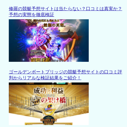
修羅の競艇予想サイトは当たらない？口コミは真実か？
予想の実態を徹底検証
ゴールデンボートブリッジの競艇予想サイトの口コミ評
判からリアルな検証結果をご紹介！