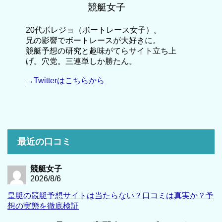
競艇女子
20代ボレジョ（ボートレース女子）。
兄の影響でボートレースが大好きに。
競艇予想の研究と趣味がてらサイト立ち上
げ。穴党。三連単しか勝たん。
→Twitterはこちらから
最近の口コミ
競艇女子
2026/8/6
皇艇の競艇予想サイトは当たらない？口コミは真実か？予
想の実態を徹底検証