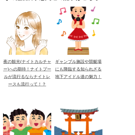
夜の観光(ナイトカルチャ
ギャンブル施設や競艇場
ー)への期待！ナイトプー
にも降臨する知られざる
ルが流行るならナイトレ
地下アイドル達の魅力！
ースも流行って！？