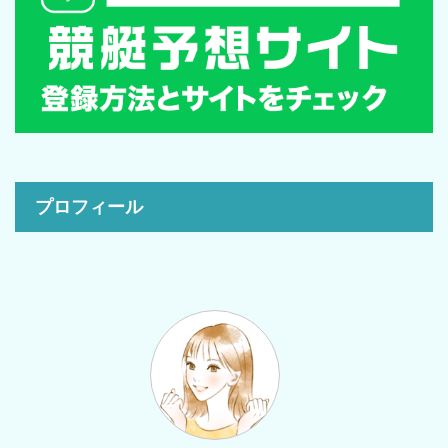
プロフィール