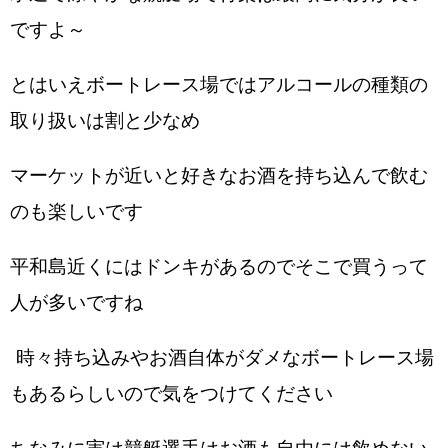
ですよ～
とはいえボートレース場ではアルコールの種類の
取り扱いは割と少なめ
マーケットが近いと好きなお酒を持ち込んで飲む
のも楽しいです
平和島近くにはドンキがあるのでそこで買うって
人が多いですね
時々持ち込みやお酒自体がダメなボートレース場
もあるらしいので気をつけてください