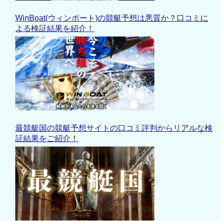
WinBoat(ウィンボート)の競艇予想は悪質か？口コミに
よる検証結果を紹介！
最競艇国の競艇予想サイトの口コミ評判からリアルな検
証結果をご紹介！