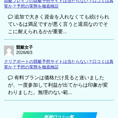
競艇ブレイブの競艇予想サイトは当たらない？口コミは真
実か？予想の実態を徹底検証
追加で大きく資金を入れなくても続けられ
ているは満足ですが悪く言うと退屈なのでそ
こに耐えられるかが重要...
競艇女子
2026/8/3
クリアボートの競艇予想サイトは当たらない？口コミは真
実か？予想の実態を徹底検証
有料プランは価格だけ見ると迷いました
が、一度参加して利益が出てからは印象が変
わりました。無理のない範...
新着口コミ一覧