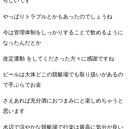
らしいです
やっぱりトラブルとかもあったのでしょうね
今は管理体制をしっかりすることで飲めるように
なったんだとか
改定運動
をしてくださった方々に感謝ですね
ビールは大体どこの競艇場でも取り扱いがあるの
で手ぶらでお金
さえあれば充分酒におつまみにと楽しめちゃうと
思います
水辺で涼やかな競艇場で行楽は最高に気分が良い