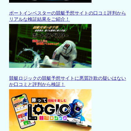
ボートインベスターの競艇予想サイトの口コミ評判から
リアルな検証結果をご紹介！
競艇ロジックの競艇予想サイトに悪質詐欺の疑いはない
か口コミと評判から検証！