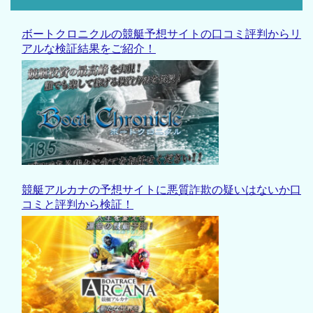
ボートクロニクルの競艇予想サイトの口コミ評判からリ
アルな検証結果をご紹介！
競艇アルカナの予想サイトに悪質詐欺の疑いはないか口
コミと評判から検証！