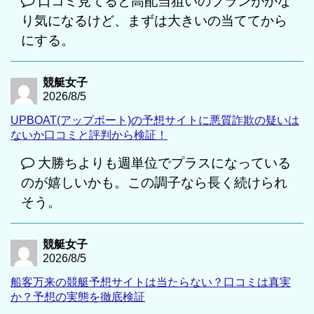
口コミ見てると高配当狙いのプランがかな
り気になるけど、まずは大きいの当ててから
にする。
競艇女子
2026/8/5
UPBOAT(アップボート)の予想サイトに悪質詐欺の疑いは
ないか口コミと評判から検証！
大勝ちよりも週単位でプラスになっている
のが嬉しいかも。この調子なら長く続けられ
そう。
競艇女子
2026/8/5
船客万来の競艇予想サイトは当たらない？口コミは真実
か？予想の実態を徹底検証