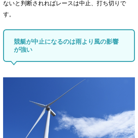
ないと判断されればレースは中止、打ち切りで
す。
競艇が中止になるのは雨より風の影響
が強い