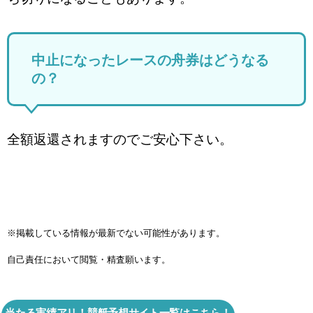
中止になったレースの舟券はどうなる
の？
全額返還されますのでご安心下さい。
※掲載している情報が最新でない可能性があります。
自己責任において閲覧・精査願います。
当たる実績アリ！競艇予想サイト一覧はこちら！