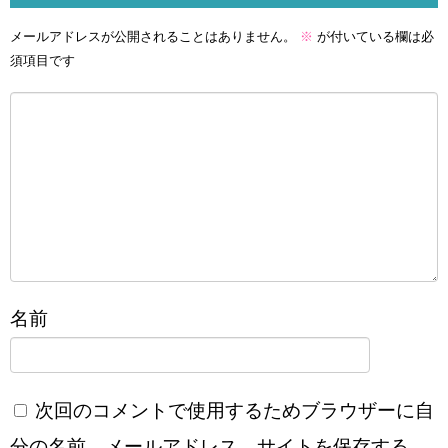
メールアドレスが公開されることはありません。
※
が付いている欄は必
須項目です
名前
次回のコメントで使用するためブラウザーに自
分の名前、メールアドレス、サイトを保存する。