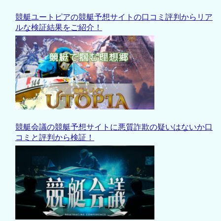
競艇ユートピアの競艇予想サイトの口コミ評判からリア
ルな検証結果をご紹介！
競艇会議の競艇予想サイトに悪質詐欺の疑いはないか口
コミと評判から検証！