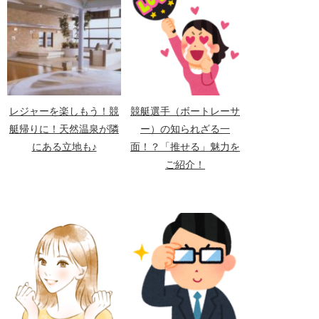
レジャーを楽しもう！競
競艇選手（ボートレーサ
艇帰りに！天然温泉が隣
ー）の知られざる一
にある立地も♪
面！？「推せる」魅力を
ご紹介！