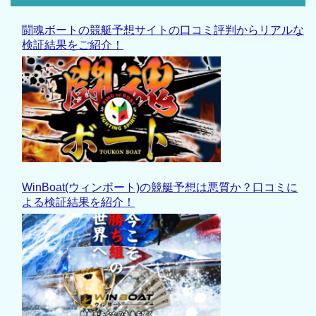
闘魂ボートの競艇予想サイトの口コミ評判からリアルな
検証結果をご紹介！
WinBoat(ウィンボート)の競艇予想は悪質か？口コミに
よる検証結果を紹介！