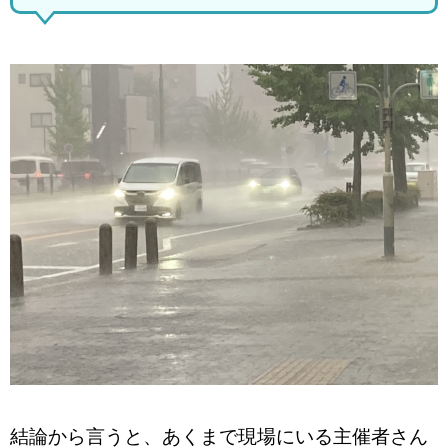
結論から言うと、あくまで現場にいる主催者さん