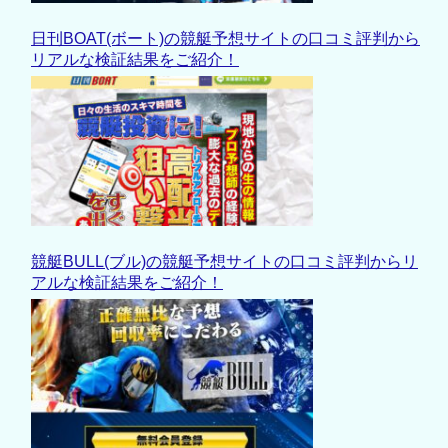
日刊BOAT(ボート)の競艇予想サイトの口コミ評判から
リアルな検証結果をご紹介！
競艇BULL(ブル)の競艇予想サイトの口コミ評判からリ
アルな検証結果をご紹介！