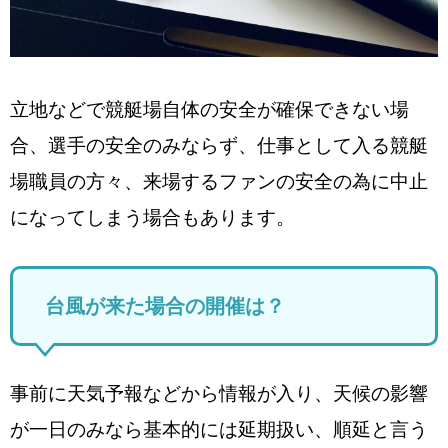
立地などで競艇場自体の安全が確保できない場
合、選手の安全のみならず、仕事として入る競艇
場職員の方々、来場するファンの安全の為に中止
になってしまう場合もあります。
台風が来た場合の開催は？
事前に天気予報などから情報が入り、天候の影響
が一日のみなら基本的には延期扱い、順延と言う