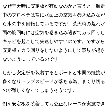
なぜ荒天時に安定板が有効なのかと言うと、航走
中のプロペラは常に水面上の空気を巻き込みなが
ら水の中を回転しているですが、荒天時の荒れ水
面の旋回時には空気を巻き込み過ぎてカラ回りし
キャビを起こして失速しやすいのです。ですから
安定板でカラ回りをしないようにして事故が起き
ないようにしているのです。
しかし安定板を装着するとボートと水面の抵抗が
多くなりトップスピードが落ちる為、まくり切る
のが難しくなってしまうそうです。
例え安定板を装着しても公正なレースが実施でき