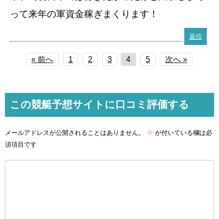
って来年の軍資金稼ぎまくります！
返信
« 前へ
1
2
3
4
5
次へ »
この競艇予想サイトに口コミ評価する
メールアドレスが公開されることはありません。
※
が付いている欄は必
須項目です