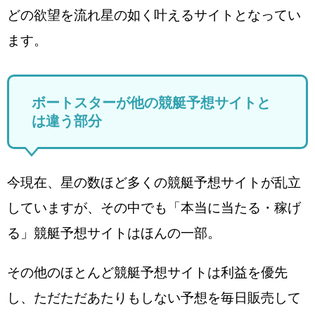
どの欲望を流れ星の如く叶えるサイトとなってい
ます。
ボートスターが他の競艇予想サイトと
は違う部分
今現在、星の数ほど多くの競艇予想サイトが乱立
していますが、その中でも「本当に当たる・稼げ
る」競艇予想サイトはほんの一部。
その他のほとんど競艇予想サイトは利益を優先
し、ただただあたりもしない予想を毎日販売して