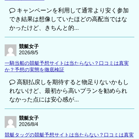
キャンペーンを利用して通常より安く参加
でき結果は想像していたほどの高配当ではな
かったけど、きちんと的...
競艇女子
2026/8/5
一騎当船の競艇予想サイトは当たらない？口コミは真実
か？予想の実態を徹底検証
高額払戻しを期待すると物足りないかもし
れないけど、最初から高いプランを勧められ
なかった点には安心感が...
競艇女子
2026/8/4
競艇タッグの競艇予想サイトは当たらない？口コミは真実