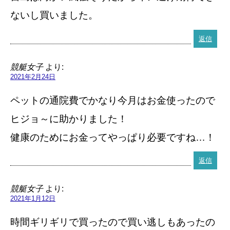
ないし買いました。
返信
競艇女子
より:
2021年2月24日
ペットの通院費でかなり今月はお金使ったので
ヒジョ～に助かりました！
健康のためにお金ってやっぱり必要ですね…！
返信
競艇女子
より:
2021年1月12日
時間ギリギリで買ったので買い逃しもあったの