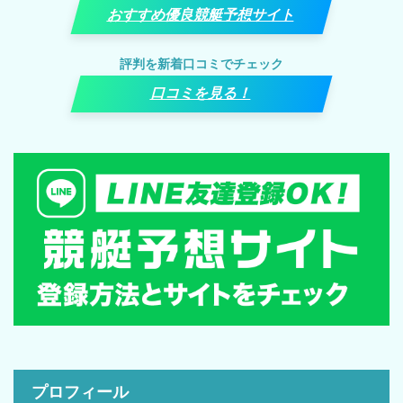
おすすめ優良競艇予想サイト
評判を新着口コミでチェック
口コミを見る！
プロフィール