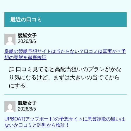
最近の口コミ
競艇女子
2026/8/6
皇艇の競艇予想サイトは当たらない？口コミは真実か？予
想の実態を徹底検証
口コミ見てると高配当狙いのプランがかな
り気になるけど、まずは大きいの当ててから
にする。
競艇女子
2026/8/5
UPBOAT(アップボート)の予想サイトに悪質詐欺の疑いは
ないか口コミと評判から検証！