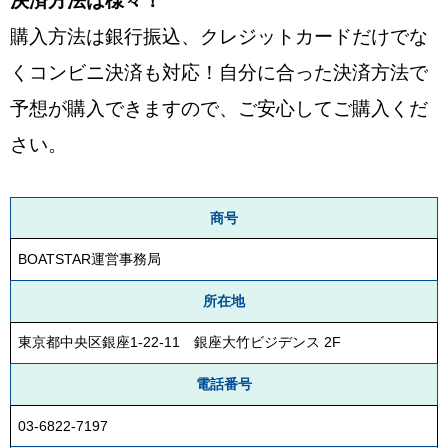
決済方法は様々！
購入方法は銀行振込、クレジットカードだけでな
くコンビニ決済も対応！自分に合った決済方法で
予想が購入できますので、ご安心してご購入くだ
さい。
商号
BOATSTAR運営事務局
所在地
東京都中央区銀座1-22-11 銀座大竹ビジデンス 2F
電話番号
03-6822-7197