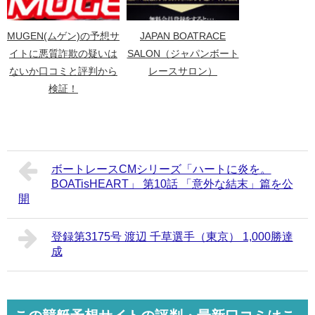
MUGEN(ムゲン)の予想サ
JAPAN BOATRACE
イトに悪質詐欺の疑いは
SALON（ジャパンボート
ないか口コミと評判から
レースサロン）
検証！
ボートレースCMシリーズ「ハートに炎を。
BOATisHEART」 第10話 「意外な結末」篇を公
開
登録第3175号 渡辺 千草選手（東京） 1,000勝達
成