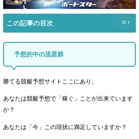
この記事の目次
予想的中の流星群
勝てる競艇予想サイトここにあり。
あなたは競艇予想で「稼ぐ」ことが出来ています
か？
あなたは「今」この現状に満足していますか？