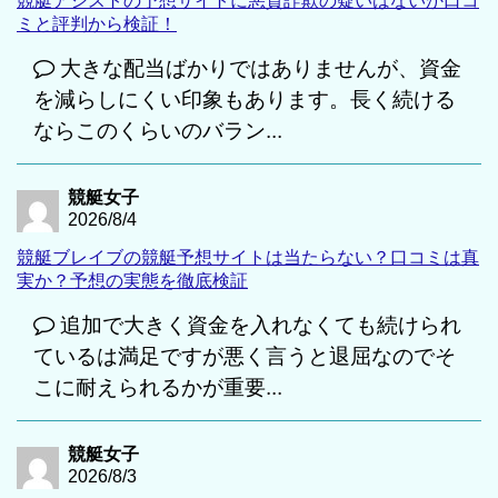
競艇アシストの予想サイトに悪質詐欺の疑いはないか口コ
ミと評判から検証！
大きな配当ばかりではありませんが、資金
を減らしにくい印象もあります。長く続ける
ならこのくらいのバラン...
競艇女子
2026/8/4
競艇ブレイブの競艇予想サイトは当たらない？口コミは真
実か？予想の実態を徹底検証
追加で大きく資金を入れなくても続けられ
ているは満足ですが悪く言うと退屈なのでそ
こに耐えられるかが重要...
競艇女子
2026/8/3