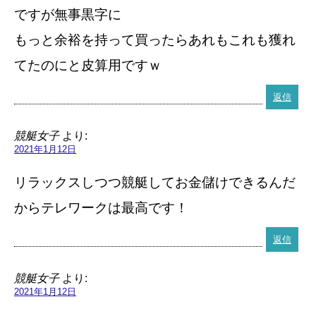
ですが無事黒字に
もっと余裕を持って買ったらあれもこれも獲れ
てたのにと皮算用ですｗ
返信
競艇女子
より:
2021年1月12日
リラックスしつつ競艇してお金儲けできるんだ
からテレワークは最高です！
返信
競艇女子
より:
2021年1月12日