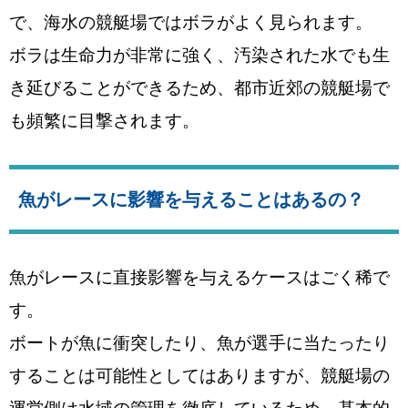
で、海水の競艇場ではボラがよく見られます。
ボラは生命力が非常に強く、汚染された水でも生
き延びることができるため、都市近郊の競艇場で
も頻繁に目撃されます。
魚がレースに影響を与えることはあるの？
魚がレースに直接影響を与えるケースはごく稀で
す。
ボートが魚に衝突したり、魚が選手に当たったり
することは可能性としてはありますが、競艇場の