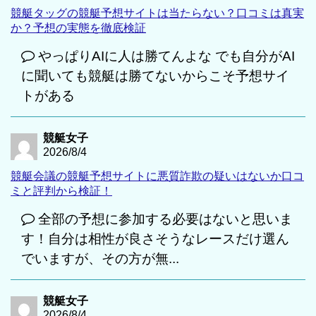
競艇タッグの競艇予想サイトは当たらない？口コミは真実
か？予想の実態を徹底検証
やっぱりAIに人は勝てんよな でも自分がAI
に聞いても競艇は勝てないからこそ予想サイ
トがある
競艇女子
2026/8/4
競艇会議の競艇予想サイトに悪質詐欺の疑いはないか口コ
ミと評判から検証！
全部の予想に参加する必要はないと思いま
す！自分は相性が良さそうなレースだけ選ん
でいますが、その方が無...
競艇女子
2026/8/4