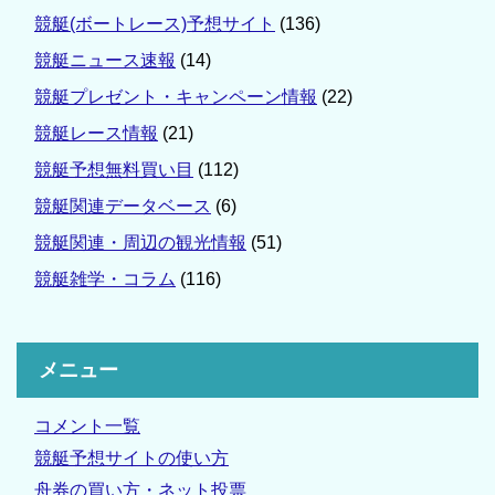
競艇(ボートレース)予想サイト
(136)
競艇ニュース速報
(14)
競艇プレゼント・キャンペーン情報
(22)
競艇レース情報
(21)
競艇予想無料買い目
(112)
競艇関連データベース
(6)
競艇関連・周辺の観光情報
(51)
競艇雑学・コラム
(116)
メニュー
コメント一覧
競艇予想サイトの使い方
舟券の買い方・ネット投票