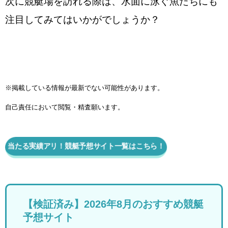
次に競艇場を訪れる際は、水面に泳ぐ魚たちにも
注目してみてはいかがでしょうか？
※掲載している情報が最新でない可能性があります。
自己責任において閲覧・精査願います。
当たる実績アリ！競艇予想サイト一覧はこちら！
【検証済み】2026年8月のおすすめ競艇
予想サイト