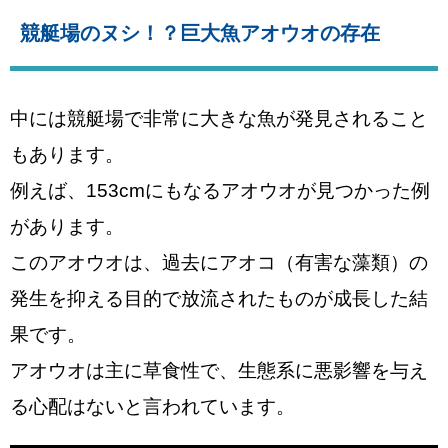
競艇場のヌシ！？巨大魚アオウオの存在
中には競艇場で非常に大きな魚が発見されること
もあります。
例えば、153cmにもなるアオウオが見つかった例
があります。
このアオウオは、過去にアオコ（有害な藻類）の
発生を抑える目的で放流されたものが成長した結
果です。
アオウオは主に草食性で、生態系に悪影響を与え
る心配はないと言われています。