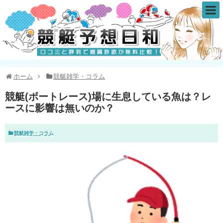
ホーム
競艇雑学・コラム
競艇(ボートレース)場に生息している魚は？レ
ースに影響は無いのか？
競艇雑学・コラム