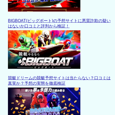
BIGBOAT(ビッグボート)の予想サイトに悪質詐欺の疑い
はないか口コミと評判から検証！
競艇ドリームの競艇予想サイトは当たらない？口コミは
真実か？予想の実態を徹底検証