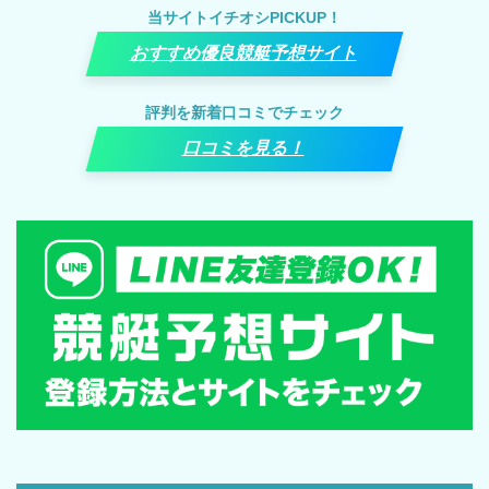
当サイトイチオシPICKUP！
おすすめ優良競艇予想サイト
評判を新着口コミでチェック
口コミを見る！