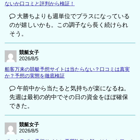
ないか口コミと評判から検証！
大勝ちよりも週単位でプラスになっている
のが嬉しいかも。この調子なら長く続けられ
そう。
競艇女子
2026/8/5
船客万来の競艇予想サイトは当たらない？口コミは真実
か？予想の実態を徹底検証
午前中から当たると気持ちが楽になるね。
先週は最初の的中でその日の資金をほぼ確保
できた。
競艇女子
2026/8/5