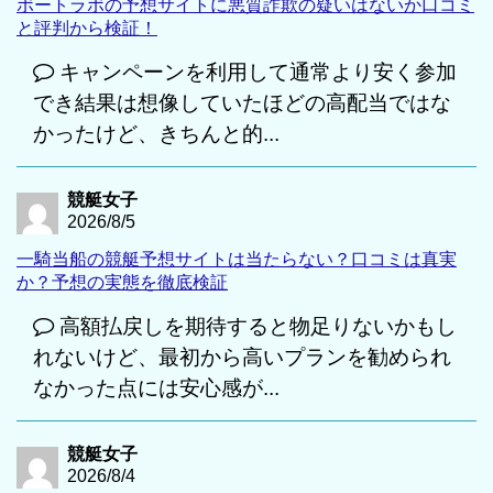
ボートラボの予想サイトに悪質詐欺の疑いはないか口コミ
と評判から検証！
キャンペーンを利用して通常より安く参加
でき結果は想像していたほどの高配当ではな
かったけど、きちんと的...
競艇女子
2026/8/5
一騎当船の競艇予想サイトは当たらない？口コミは真実
か？予想の実態を徹底検証
高額払戻しを期待すると物足りないかもし
れないけど、最初から高いプランを勧められ
なかった点には安心感が...
競艇女子
2026/8/4