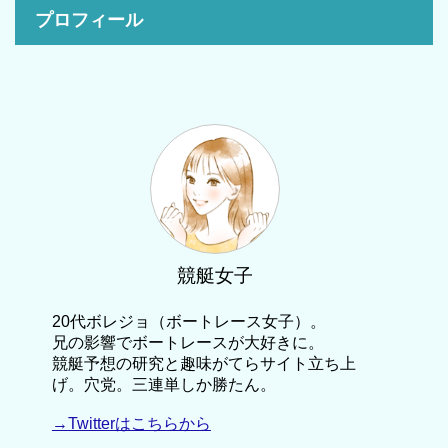
プロフィール
競艇女子
20代ボレジョ（ボートレース女子）。
兄の影響でボートレースが大好きに。
競艇予想の研究と趣味がてらサイト立ち上
げ。穴党。三連単しか勝たん。
→Twitterはこちらから