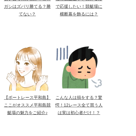
ガシはズバリ勝てる？勝
で応援したい！競艇場に
てない？
横断幕を飾るには？
【ボートレース平和島】
こんな人は損をする？驚
ここがオススメ平和島競
愕！12レース全て買う人
艇場の魅力をご紹介♪
は実は初心者だけ！？