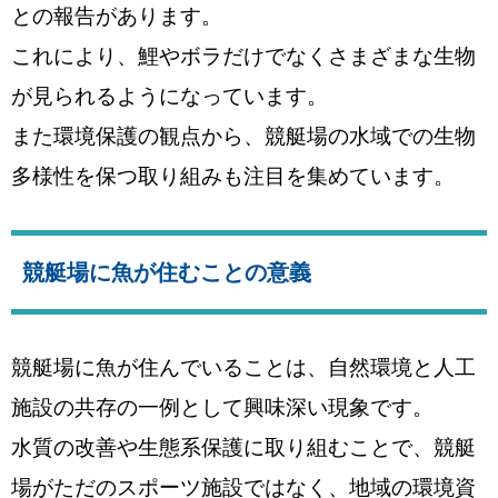
との報告があります。
これにより、鯉やボラだけでなくさまざまな生物
が見られるようになっています。
また環境保護の観点から、競艇場の水域での生物
多様性を保つ取り組みも注目を集めています。
競艇場に魚が住むことの意義
競艇場に魚が住んでいることは、自然環境と人工
施設の共存の一例として興味深い現象です。
水質の改善や生態系保護に取り組むことで、競艇
場がただのスポーツ施設ではなく、地域の環境資