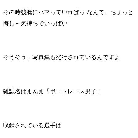
その時競艇にハマっていればっ
なんて、ちょっと
悔し～気持ちでいっぱい
そうそう、写真集も発行されているんですよ
雑誌名はまんま「ボートレース男子」
収録されている選手は