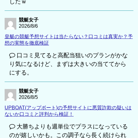
したｗ
競艇女子
2026/8/6
皇艇の競艇予想サイトは当たらない？口コミは真実か？予
想の実態を徹底検証
口コミ見てると高配当狙いのプランがかな
り気になるけど、まずは大きいの当ててから
にする。
競艇女子
2026/8/5
UPBOAT(アップボート)の予想サイトに悪質詐欺の疑いは
ないか口コミと評判から検証！
大勝ちよりも週単位でプラスになっている
のが嬉しいかも。この調子なら長く続けられ