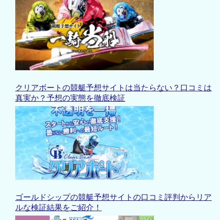
クリアボートの競艇予想サイトは当たらない？口コミは
真実か？予想の実態を徹底検証
ゴールドシップの競艇予想サイトの口コミ評判からリア
ルな検証結果をご紹介！