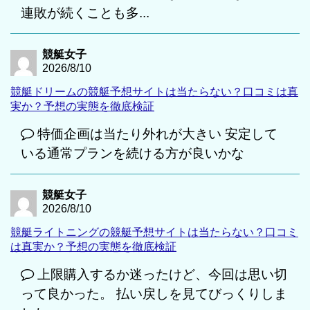
連敗が続くことも多...
競艇女子
2026/8/10
競艇ドリームの競艇予想サイトは当たらない？口コミは真
実か？予想の実態を徹底検証
特価企画は当たり外れが大きい 安定して
いる通常プランを続ける方が良いかな
競艇女子
2026/8/10
競艇ライトニングの競艇予想サイトは当たらない？口コミ
は真実か？予想の実態を徹底検証
上限購入するか迷ったけど、今回は思い切
って良かった。 払い戻しを見てびっくりしま