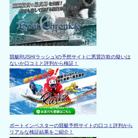
競艇RUSH(ラッシュ)の予想サイトに悪質詐欺の疑いは
ないか口コミと評判から検証！
ボートインベスターの競艇予想サイトの口コミ評判から
リアルな検証結果をご紹介！