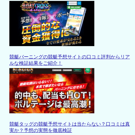
競艇バーニングの競艇予想サイトの口コミ評判からリア
ルな検証結果をご紹介！
競艇タッグの競艇予想サイトは当たらない？口コミは真
実か？予想の実態を徹底検証