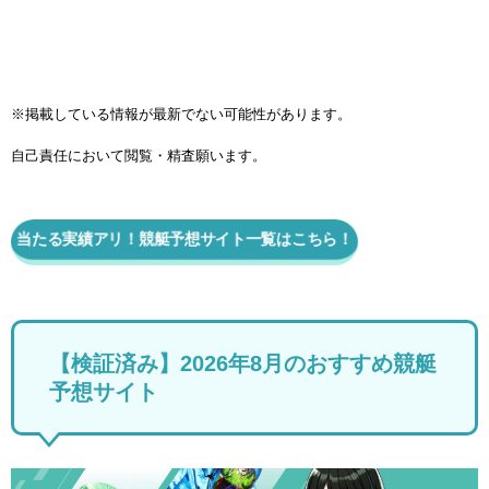
※掲載している情報が最新でない可能性があります。
自己責任において閲覧・精査願います。
当たる実績アリ！競艇予想サイト一覧はこちら！
【検証済み】2026年8月のおすすめ競艇
予想サイト