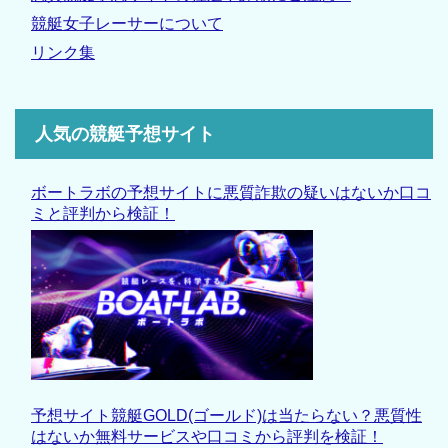
競艇女子レーサーについて
リンク集
人気の競艇予想サイト
ボートラボの予想サイトに悪質詐欺の疑いはないか口コ
ミと評判から検証！
予想サイト競艇GOLD(ゴールド)は当たらない？悪質性
はないか無料サービスや口コミから評判を検証！