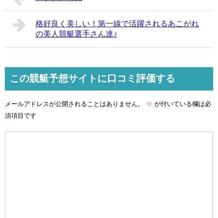
格好良く美しい！第一線で活躍されるあこがれ
の美人競艇選手さん達♪
この競艇予想サイトに口コミ評価する
メールアドレスが公開されることはありません。
※
が付いている欄は必
須項目です