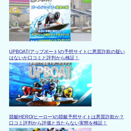
UPBOAT(アップボート)の予想サイトに悪質詐欺の疑い
はないか口コミと評判から検証！
競艇HERO(ヒーロー)の競艇予想サイトは悪質詐欺か？
口コミ評判から評価と当たらない実態を検証！