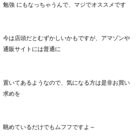
勉強
にもなっちゃうんで、マジでオススメです
今は店頭だとむずかしいかもですが、アマゾンや
通販サイトには普通に
置いてあるようなので、気になる方は是非お買い
求めを
眺めているだけでもムフフですよ～