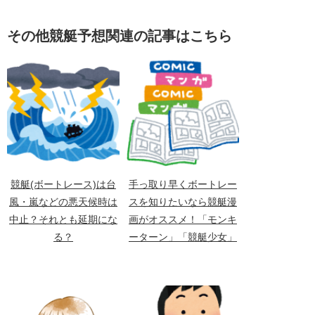
その他競艇予想関連の記事はこちら
競艇(ボートレース)は台
手っ取り早くボートレー
風・嵐などの悪天候時は
スを知りたいなら競艇漫
中止？それとも延期にな
画がオススメ！「モンキ
る？
ーターン」「競艇少女」