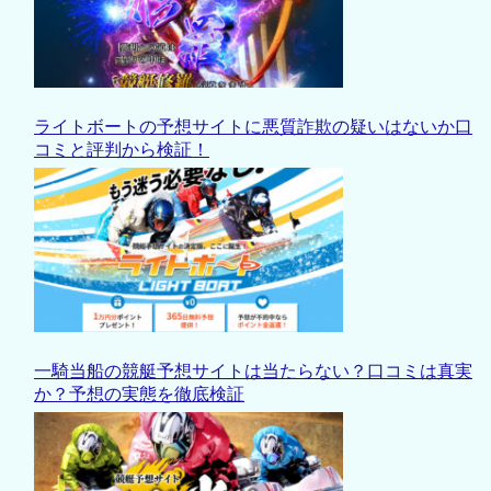
ライトボートの予想サイトに悪質詐欺の疑いはないか口
コミと評判から検証！
一騎当船の競艇予想サイトは当たらない？口コミは真実
か？予想の実態を徹底検証