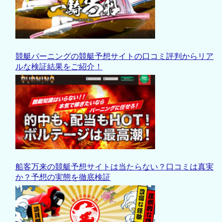
競艇バーニングの競艇予想サイトの口コミ評判からリア
ルな検証結果をご紹介！
船客万来の競艇予想サイトは当たらない？口コミは真実
か？予想の実態を徹底検証