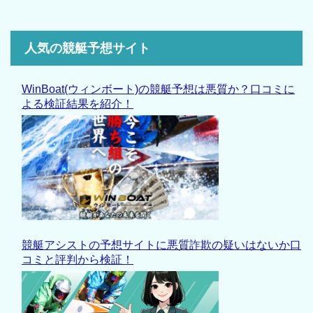
人気の競艇予想サイト
WinBoat(ウィンボート)の競艇予想は悪質か？口コミに
よる検証結果を紹介！
競艇アシストの予想サイトに悪質詐欺の疑いはないか口
コミと評判から検証！