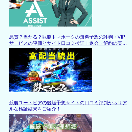
悪質？当たる？競艇トマホークの無料予想の評判・VIP
サービスの評価とサイト口コミ検証！退会・解約の実情
も徹底解説
競艇ユートピアの競艇予想サイトの口コミ評判からリア
ルな検証結果をご紹介！