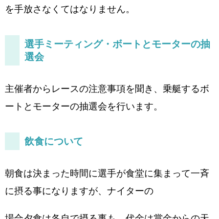
を手放さなくてはなりません。
選手ミーティング・ボートとモーターの抽
選会
主催者からレースの注意事項を聞き、乗艇するボ
ートとモーターの抽選会を行います。
飲食について
朝食は決まった時間に選手が食堂に集まって一斉
に摂る事になりますが、ナイターの
場合夕食は各自で摂る事も。代金は賞金からの天