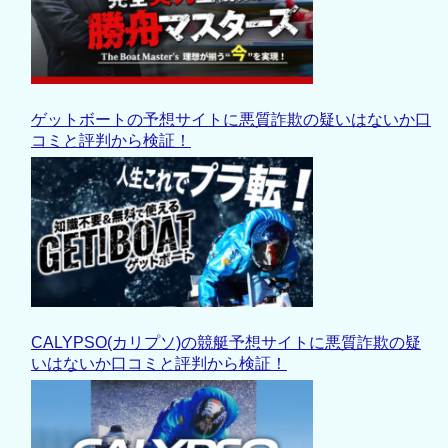
ゲットボートの予想サイトに悪質詐欺の疑いはないか口
コミと評判から検証！
CALYPSO(カリプソ)の競艇予想サイトに悪質詐欺の疑
いはないか口コミと評判から検証！