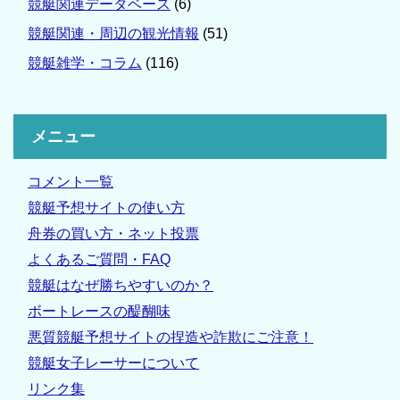
競艇関連データベース
(6)
競艇関連・周辺の観光情報
(51)
競艇雑学・コラム
(116)
メニュー
コメント一覧
競艇予想サイトの使い方
舟券の買い方・ネット投票
よくあるご質問・FAQ
競艇はなぜ勝ちやすいのか？
ボートレースの醍醐味
悪質競艇予想サイトの捏造や詐欺にご注意！
競艇女子レーサーについて
リンク集