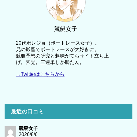
競艇女子
20代ボレジョ（ボートレース女子）。
兄の影響でボートレースが大好きに。
競艇予想の研究と趣味がてらサイト立ち上
げ。穴党。三連単しか勝たん。
→Twitterはこちらから
最近の口コミ
競艇女子
2026/8/6