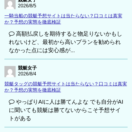
2026/8/5
一騎当船の競艇予想サイトは当たらない？口コミは真実
か？予想の実態を徹底検証
高額払戻しを期待すると物足りないかもし
れないけど、最初から高いプランを勧められ
なかった点には安心感が...
競艇女子
2026/8/4
競艇タッグの競艇予想サイトは当たらない？口コミは真実
か？予想の実態を徹底検証
やっぱりAIに人は勝てんよな でも自分がAI
に聞いても競艇は勝てないからこそ予想サイ
トがある