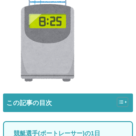
この記事の目次
競艇選手(ボートレーサー)の1日