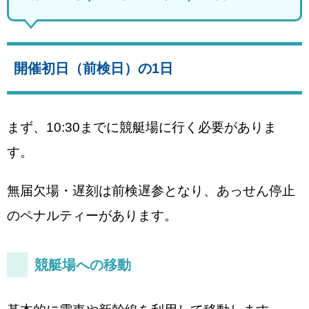
開催初日（前検日）の1日
まず、10:30までに競艇場に行く必要がありま
す。
無届欠場・遅刻は前検遅参となり、あっせん停止
のペナルティーがあります。
競艇場への移動