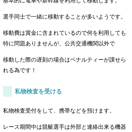
基本的に電車や新幹線を利用して移動します。
選手同士で一緒に移動することが多いようです。
移動費は賞金に含まれているので何を利用しても
特に問題ありませんが、公共交通機関以外で
移動した際の遅刻の場合はペナルティーが課せら
れる為です！
私物検査を受ける
私物検査受付をして、携帯などを預けます。
レース期間中は競艇選手は外部と連絡出来る機器