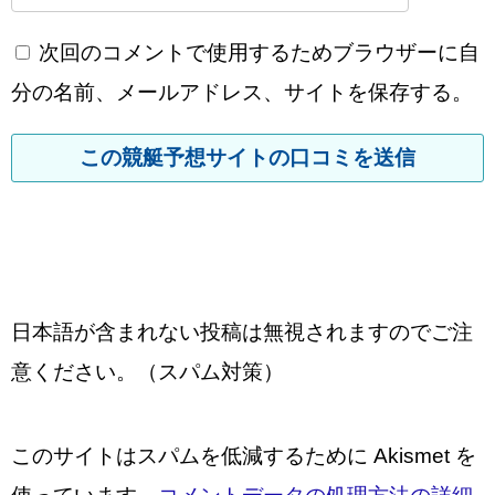
次回のコメントで使用するためブラウザーに自
分の名前、メールアドレス、サイトを保存する。
日本語が含まれない投稿は無視されますのでご注
意ください。（スパム対策）
このサイトはスパムを低減するために Akismet を