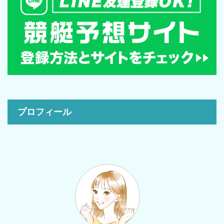
プロフィール