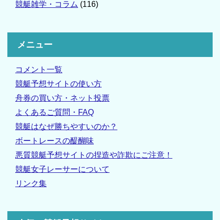
競艇雑学・コラム
(116)
メニュー
コメント一覧
競艇予想サイトの使い方
舟券の買い方・ネット投票
よくあるご質問・FAQ
競艇はなぜ勝ちやすいのか？
ボートレースの醍醐味
悪質競艇予想サイトの捏造や詐欺にご注意！
競艇女子レーサーについて
リンク集