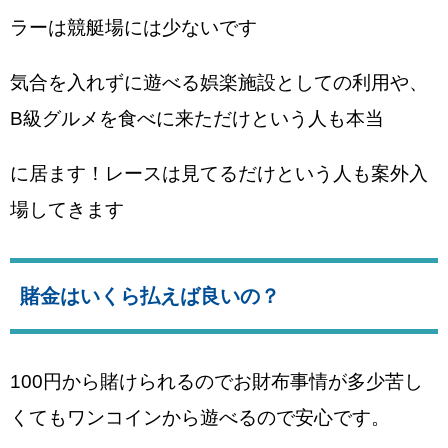
ラーは競艇場には少ないです
気合を入れずに遊べる娯楽施設としての利用や、
B級グルメを食べに来ただけという人も本当
に居ます！レースは見てるだけという人も案外入
場してきます
賭金はいくら払えば良いの？
100円から賭けられるのでお財布事情が多少苦し
くてもワンコインから遊べるので安心です。