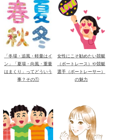
「冬場・追風・軽量はイ
女性にこそ勧めたい競艇
ン」「夏場・向風・重量
（ボートレース）や競艇
はまくり」ってどういう
選手（ボートレーサー）
事？その①
の魅力