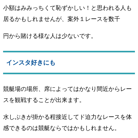
小額はみみっちくて恥ずかしい！と思われる人も
居るかもしれませんが、案外１レースを数千
円から賭ける様な人は少ないです。
インスタ好きにも
競艇場の場所、席によってはかなり間近からレー
スを観戦することが出来ます。
水しぶきが掛かる程接近してド迫力なレースを体
感できるのは競艇ならではかもしれません。