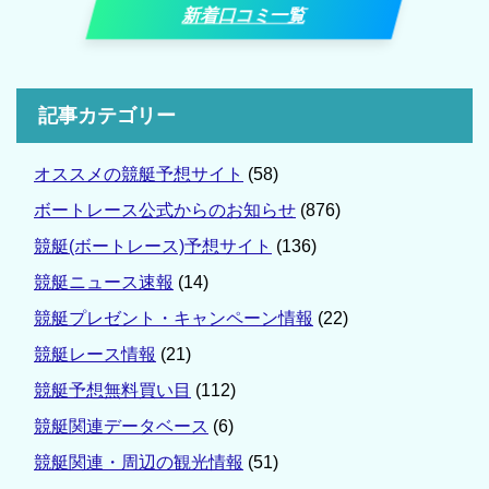
新着口コミ一覧
記事カテゴリー
オススメの競艇予想サイト
(58)
ボートレース公式からのお知らせ
(876)
競艇(ボートレース)予想サイト
(136)
競艇ニュース速報
(14)
競艇プレゼント・キャンペーン情報
(22)
競艇レース情報
(21)
競艇予想無料買い目
(112)
競艇関連データベース
(6)
競艇関連・周辺の観光情報
(51)