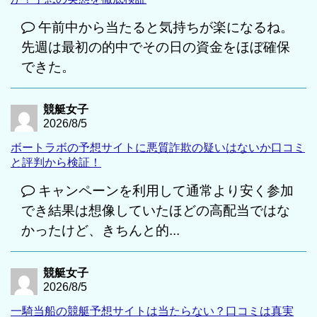
午前中から当たると気持ちが楽になるね。
先週は最初の的中でその日の資金をほぼ確保
できた。
競艇女子
2026/8/5
ボートラボの予想サイトに悪質詐欺の疑いはないか口コミ
と評判から検証！
キャンペーンを利用して通常より安く参加
でき結果は想像していたほどの高配当ではな
かったけど、きちんと的...
競艇女子
2026/8/5
一騎当船の競艇予想サイトは当たらない？口コミは真実