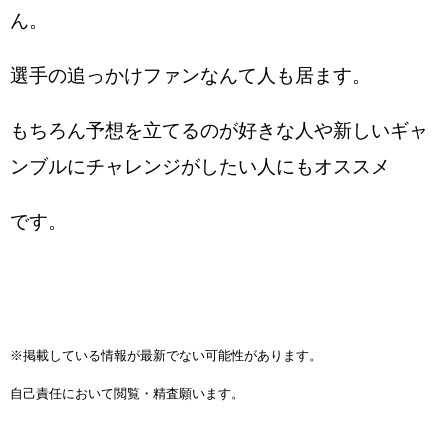
ん。
選手の追っかけファンなんて人も居ます。
もちろん予想を立てるのが好きな人や新しいギャ
ンブルにチャレンジがしたい人にもオススメ
です。
※掲載している情報が最新でない可能性があります。
自己責任において閲覧・精査願います。