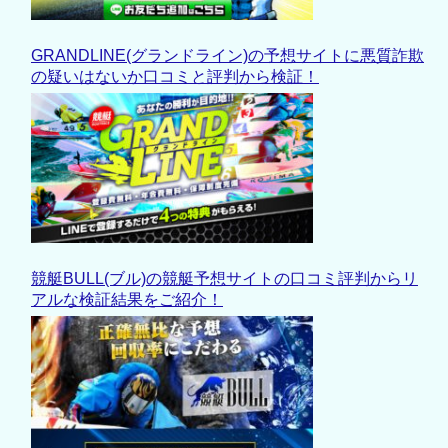
GRANDLINE(グランドライン)の予想サイトに悪質詐欺
の疑いはないか口コミと評判から検証！
競艇BULL(ブル)の競艇予想サイトの口コミ評判からリ
アルな検証結果をご紹介！