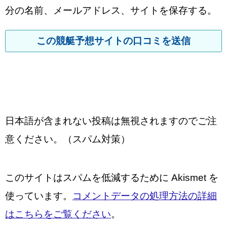
分の名前、メールアドレス、サイトを保存する。
日本語が含まれない投稿は無視されますのでご注
意ください。（スパム対策）
このサイトはスパムを低減するために Akismet を
使っています。
コメントデータの処理方法の詳細
はこちらをご覧ください
。