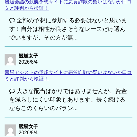
競艇会議の競艇予想サイトに悪質詐欺の疑いはないか口コ
ミと評判から検証！
全部の予想に参加する必要はないと思いま
す！自分は相性が良さそうなレースだけ選ん
でいますが、その方が無...
競艇女子
2026/8/4
競艇アシストの予想サイトに悪質詐欺の疑いはないか口コ
ミと評判から検証！
大きな配当ばかりではありませんが、資金
を減らしにくい印象もあります。長く続ける
ならこのくらいのバラン...
競艇女子
2026/8/4